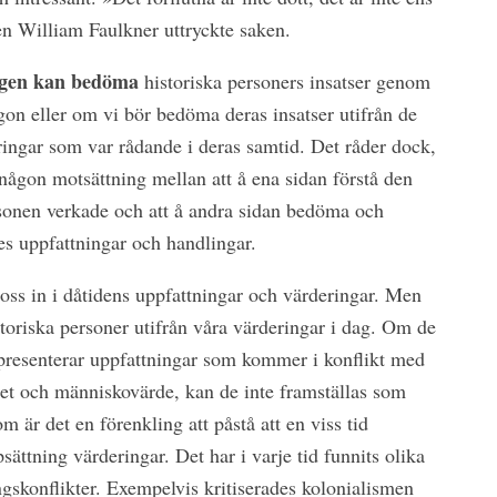
ren William Faulkner uttryckte saken.
igen kan bedöma
historiska personers insatser genom
gon eller om vi bör bedöma deras insatser utifrån de
ringar som var rådande i deras samtid. Det råder dock,
någon motsättning mellan att å ena sidan förstå den
sonen verkade och att å andra sidan bedöma och
nes uppfattningar och handlingar.
oss in i dåtidens uppfattningar och värderingar. Men
toriska personer utifrån våra värderingar i dag. Om de
epresenterar uppfattningar som kommer i konflikt med
het och människovärde, kan de inte framställas som
m är det en förenkling att påstå att en viss tid
sättning värderingar. Det har i varje tid funnits olika
gskonflikter. Exempelvis kritiserades kolonialismen