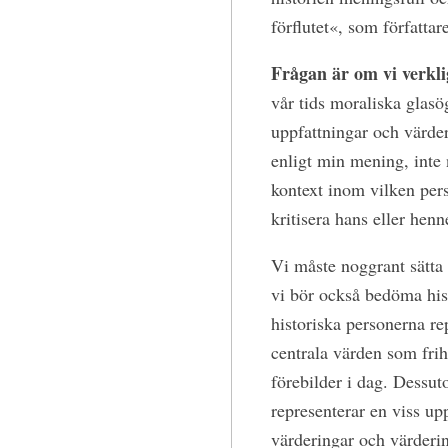
förflutet«, som författa
Frågan är om vi verkl
vår tids moraliska glasö
uppfattningar och värde
enligt min mening, inte 
kontext inom vilken per
kritisera hans eller hen
Vi måste noggrant sätta 
vi bör också bedöma his
historiska personerna r
centrala värden som fri
förebilder i dag. Dessuto
representerar en viss upp
värderingar och värderin