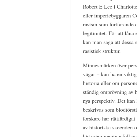
Robert E Lee i Charlotte
eller imperiebyggaren Ce
rasism som fortfarande 
legitimitet. För att låna
kan man säga att dessa s
rasistisk struktur.
Minnesmärken över perso
vägar – kan ha en vikti
historia eller om person
ständig omprövning av hi
nya perspektiv. Det kan l
beskrivas som blodtörstig
forskare har rättfärdiga
av historiska skeenden o
historien meningsfull och