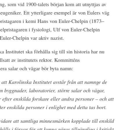
ng, som vid 1900-talets början kom att utnyttjas av
h eugeniker. Ett ytterligare exempel är von Eulers väg
ristagaren i kemi Hans von Euler-Chelpin (1873–
lpristagaren i fysiologi, Ulf von Euler-Chelpin
uler-Chelpin var aktiv nazist.
Institutet ska förhålla sig till sin historia har nu
llsatt av institutets rektor. Kommitténs
lera salar och vägar bör byta namn:
att Karolinska Institutet avstår från att namnge de
m byggnader, laboratorier, större salar och vägar,
efter enskilda forskare eller andra personer – och att
ter enskilda personer i enlighet med detta tas bort.
vidare att samtliga minnesmärken kopplade till enskild
ålls i förvar för att kunna göras tillgängliga i kritiskt