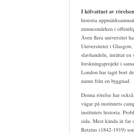
I kölvattnet av rörels
historia uppmärksammats 
minnesmärken i offentligh
Även flera universitet har
Universitetet i Glasgow,
slavhandeln, inrättat en 
forskningsprojekt i sama
London har tagit bort d
namn från en byggnad.
Denna rörelse har också 
vägar på institutets cam
institutets historia. Pro
sida. Mest kända är far
Retzius (1842-1919) som