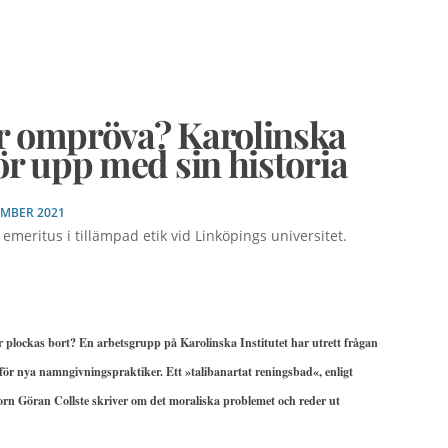
er ompröva? Karolinska
gör upp med sin historia
EMBER 2021
emeritus i tillämpad etik vid Linköpings universitet.
 plockas bort? En arbetsgrupp på Karolinska Institutet har utrett frågan
ör nya namngivningspraktiker. Ett »talibanartat reningsbad«, enligt
ssorn Göran Collste skriver om det moraliska problemet och reder ut