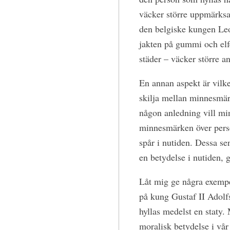
väcker större uppmärksa
den belgiske kungen Leo
jakten på gummi och elfe
städer – väcker större a
En annan aspekt är vilk
skilja mellan minnesmär
någon anledning vill mi
minnesmärken över perso
spår i nutiden. Dessa se
en betydelse i nutiden, 
Låt mig ge några exempel
på kung Gustaf II Adolfs
hyllas medelst en staty.
moralisk betydelse i vår