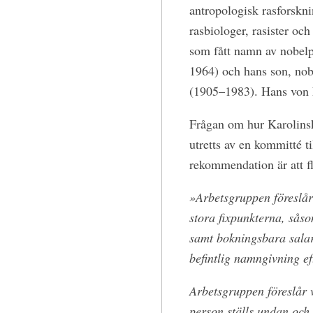
antropologisk rasforskni
rasbiologer, rasister oc
som fått namn av nobelp
1964) och hans son, nobe
(1905–1983). Hans von E
Frågan om hur Karolinska 
utretts av en kommitté ti
rekommendation är att f
»Arbetsgruppen föreslår 
stora fixpunkterna, såso
samt bokningsbara salar 
befintlig namngivning ef
Arbetsgruppen föreslår 
person ställs undan och h