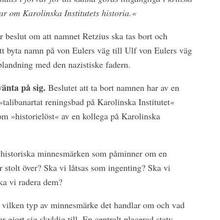
gar om Karolinska Institutets historia.«
r beslut om att namnet Retzius ska tas bort och
t byta namn på von Eulers väg till Ulf von Eulers väg
landning med den nazistiske fadern.
vänta på sig.
Beslutet att ta bort namnen har av en
»talibanartat reningsbad på Karolinska Institutet«
om »historielöst« av en kollega på Karolinska
 historiska minnesmärken som påminner om en
r stolt över? Ska vi låtsas som ingenting? Ska vi
a vi radera dem?
å vilken typ av minnesmärke det handlar om och vad
 gjort sig skyldig till. En centralt placerad staty