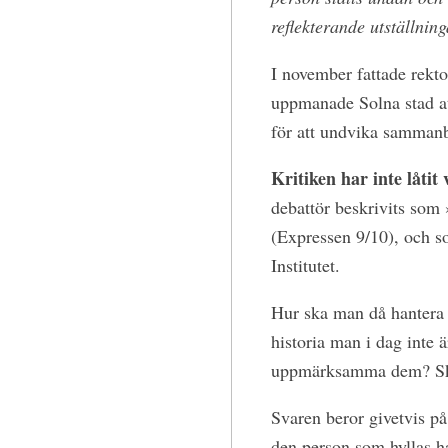
reflekterande utställnin
I november fattade rekto
uppmanade Solna stad at
för att undvika sammanb
Kritiken har inte låtit 
debattör beskrivits som 
(Expressen 9/10), och s
Institutet.
Hur ska man då hantera
historia man i dag inte ä
uppmärksamma dem? Sk
Svaren beror givetvis p
den person som hyllas har