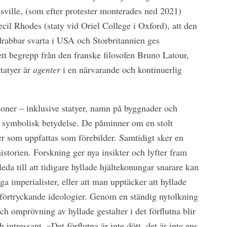
sville, (som efter protester monterades ned 2021)
cil Rhodes (staty vid Oriel College i Oxford), att den
drabbar svarta i USA och Storbritannien ges
 ett begrepp från den franske filosofen Bruno Latour,
tatyer är
agenter
i en närvarande och kontinuerlig
ner – inklusive statyer, namn på byggnader och
g symbolisk betydelse. De påminner om en stolt
er som uppfattas som förebilder. Samtidigt sker en
storien. Forskning ger nya insikter och lyfter fram
eda till att tidigare hyllade hjältekonungar snarare kan
a imperialister, eller att man upptäcker att hyllade
t förtryckande ideologier. Genom en ständig nytolkning
ch omprövning av hyllade gestalter i det förflutna blir
 intressant. »Det förflutna är inte dött, det är inte ens