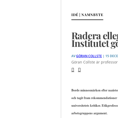
IDÉ | NAMNBYTE
Radera ell
Institutet 
AV
GÖRAN COLLSTE
| 15 DEC
Göran Collste är professor 
Borde minnesmärken efter nazister
och tagit fram rekommendationer f
universitetets kritiker. Etikprofe
arbetsgruppens argument.