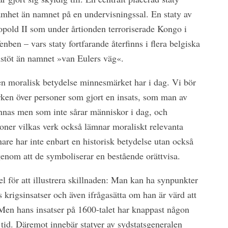
mhet än namnet på en undervisningssal. En staty av
pold II som under årtionden terroriserade Kongo i
nben – vars staty fortfarande återfinns i flera belgiska
nstöt än namnet »van Eulers väg«.
en moralisk betydelse minnesmärket har i dag. Vi bör
ken över personer som gjort en insats, som man av
nnas men som inte sårar människor i dag, och
ner vilkas verk också lämnar moraliskt relevanta
nare har inte enbart en historisk betydelse utan också
genom att de symboliserar en bestående orättvisa.
 för att illustrera skillnaden: Man kan ha synpunkter
 krigsinsatser och även ifrågasätta om han är värd att
 Men hans insatser på 1600-talet har knappast någon
 tid. Däremot innebär statyer av sydstatsgeneralen