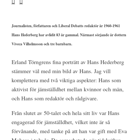
Journalisten, författaren och Liberal Debatts redaktör år 1960-1961
Hans Hederberg har avlidit 83 år gammal. Närmast sörjande är dottern
Viveca Vilhelmsson och tre barnbarn.
Erland Törngrens fina porträtt av Hans Hederberg
stämmer väl med min bild av Hans. Jag vill
komplettera med två viktiga aspekter: Hans som
aktivist för jämställdhet mellan kvinnor och män,
och Hans som redaktör och rådgivare.
Från slutet av 50-talet och hela sitt liv var Hans
engagerad för jämställdhet, vilket inte är så
förvånande, med tanke på att han var gift med Eva
Moberg i tolv år. De samarbetade när tidskriften