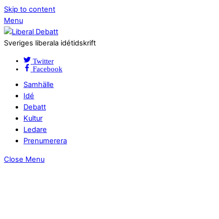
Skip to content
Menu
Sveriges liberala idétidskrift
Twitter
Facebook
Samhälle
Idé
Debatt
Kultur
Ledare
Prenumerera
Close Menu