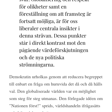
för olikheter samt en
föreställning om att framsteg är
fortsatt möjliga, är för oss
liberaler centrala insikter i
denna strävan. Dessa punkter
står i direkt kontrast mot den
pågående värdeförskjutningen
och de nya politiska
strömningarna.
Demokratin urholkas genom att reducera begreppet
till enbart en fråga om huruvida det då och då hålls
val. Den globaliserade världen var en möjlighet
som steg för steg utmanas. Den förlegade idéen om
”Nationen först!” sprids, världshandeln ifrågasätts