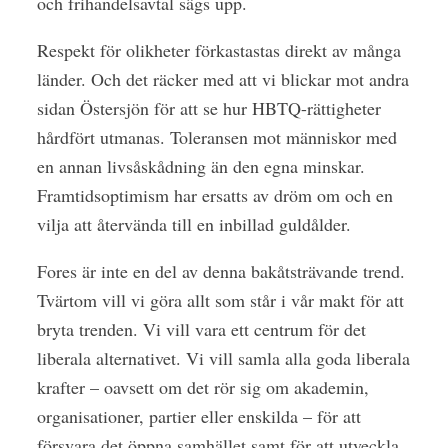
och frihandelsavtal sägs upp.
Respekt för olikheter förkastastas direkt av många
länder. Och det räcker med att vi blickar mot andra
sidan Östersjön för att se hur HBTQ-rättigheter
hårdfört utmanas. Toleransen mot människor med
en annan livsåskådning än den egna minskar.
Framtidsoptimism har ersatts av dröm om och en
vilja att återvända till en inbillad guldålder.
Fores är inte en del av denna bakåtsträvande trend.
Tvärtom vill vi göra allt som står i vår makt för att
bryta trenden. Vi vill vara ett centrum för det
liberala alternativet. Vi vill samla alla goda liberala
krafter – oavsett om det rör sig om akademin,
organisationer, partier eller enskilda – för att
försvara det öppna samhället samt för att utveckla