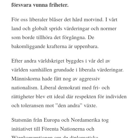
försvara vunna friheter.
För oss liberaler blåser det hård motvind. I vårt
land och globalt sprids värderingar och normer
som borde tillhöra det förgångna. De
bakomliggande krafterna är uppenbara.
Efter andra världskriget byggdes i vår del av
världen samhällen grundade i liberala värderingar.
Människorna hade fått nog av aggressiv
nationalism. Liberal demokrati med fri- och
rättigheter blev ett ideal där respekten för individen
och toleransen mot ”den andra” växte.
Statsmän från Europa och Nordamerika tog
initiativet till Förenta Nationerna och
Wienkonventionen om de diplomatiska