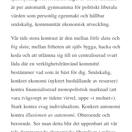
är per automatik gynnsamma för politiskt liberala
värden som personlig egenmakt och hållbar
småskalig, kommunitär ekonomisk utveckling.
Vår tids stora kontrast är den mellan
little data
och
big data
; mellan friheten att själv bygga, hacka och
koda och att utlämna sig till en centraliserad svart
låda där en verklighetsfrånvänd kommitté
bestämmer vad som är bäst för dig. Småskalig,
konkret ekonomi (nyktert hushållande av resurser)
kontra finansialiserad monopolistisk marknad (att
vara ivägsvept av tidens virvel, uppe »i molnet«).
Stark kontra svag individualism. Konkret autonomi
kontra
illusionen av autonomi
. Oberoende och
beroende. Ser man detta blir det uppenbart att vår
tids dominerande ekonomiska liberalism i många