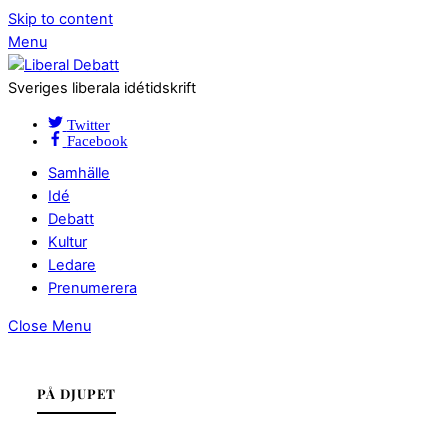
Skip to content
Menu
Sveriges liberala idétidskrift
Twitter
Facebook
Samhälle
Idé
Debatt
Kultur
Ledare
Prenumerera
Close Menu
PÅ DJUPET