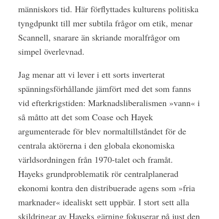
människors tid. Här förflyttades kulturens politiska
tyngdpunkt till mer subtila frågor om etik, menar
Scannell, snarare än skriande moralfrågor om
simpel överlevnad.
Jag menar att vi lever i ett sorts inverterat
spänningsförhållande jämfört med det som fanns
vid efterkrigstiden: Marknadsliberalismen »vann« i
så måtto att det som Coase och Hayek
argumenterade för blev normaltillståndet för de
centrala aktörerna i den globala ekonomiska
världsordningen från 1970-talet och framåt.
Hayeks grundproblematik rör centralplanerad
ekonomi kontra den distribuerade agens som »fria
marknader« idealiskt sett uppbär. I stort sett alla
skildringar av Hayeks gärning fokuserar på just den