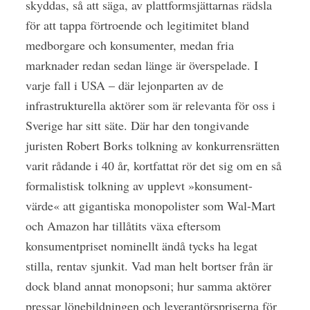
skyddas, så att säga, av plattformsjättarnas rädsla
för att tappa förtroende och legitimitet bland
medborgare och konsumenter, medan fria
marknader redan sedan länge är överspelade. I
varje fall i USA – där lejonparten av de
infrastrukturella aktörer som är relevanta för oss i
Sverige har sitt säte. Där har den tongivande
juristen Robert Borks tolkning av konkurrensrätten
varit rådande i 40 år, kortfattat rör det sig om en så
formalistisk tolkning av upplevt »konsument-
värde« att gigantiska monopolister som Wal-Mart
och Amazon har tillåtits växa eftersom
konsumentpriset nominellt ändå tycks ha legat
stilla, rentav sjunkit. Vad man helt bortser från är
dock bland annat monopsoni; hur samma aktörer
pressar lönebildningen och leverantörspriserna för