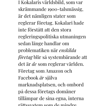
I Kokalaris världsbild, som var
skrämmande 1900-talsmässig,
är det nämligen stater som
reglerar företag. Kokalari hade
inte förstått att den stora
regleringspolitiska utmaningen
sedan länge handlar om
problematiken när
enskilda
företag
blir så systembärande att
det är
de
som reglerar världen.
Företag som Amazon och
Facebook
är
själva
marknadsplatsen, och ombord
på dessa företags domäner
tillämpar de sina egna, interna
rättssystem som de mindre