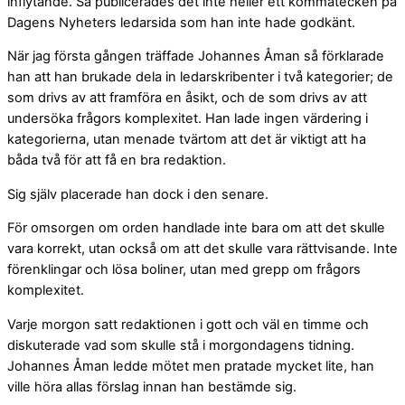
inflytande. Så publicerades det inte heller ett kommatecken på
Dagens Nyheters ledarsida som han inte hade godkänt.
När jag första gången träffade Johannes Åman så förklarade
han att han brukade dela in ledarskribenter i två kategorier; de
som drivs av att framföra en åsikt, och de som drivs av att
undersöka frågors komplexitet. Han lade ingen värdering i
kategorierna, utan menade tvärtom att det är viktigt att ha
båda två för att få en bra redaktion.
Sig själv placerade han dock i den senare.
För omsorgen om orden handlade inte bara om att det skulle
vara korrekt, utan också om att det skulle vara rättvisande. Inte
förenklingar och lösa boliner, utan med grepp om frågors
komplexitet.
Varje morgon satt redaktionen i gott och väl en timme och
diskuterade vad som skulle stå i morgondagens tidning.
Johannes Åman ledde mötet men pratade mycket lite, han
ville höra allas förslag innan han bestämde sig.