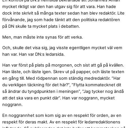
En kontroll på DN:s hemsida bekräftade att Johannes Åman
mycket riktigt var den han utgav sig för att vara. Han hade
dock inte skrivit så många texter sedan han blev redaktör. Lite
förvånande, jag som hade tänkt att den politiska redaktören
på DN skulle ta mycket plats i debatten.
Men, man måste inte synas för att verka.
Och, skulle det visa sig, jag visste egentligen mycket väl vem
han var. Han var DN:s ledarsida.
Han var först på plats på morgonen, och sist att gå på kvällen.
Han läste, och läste igen. Skrev ut på papper, och läste texten
en gång till. Med rödpennan som ständig medredaktör. ”Har
du verkligen täckning för det här?”, ”Flytta kommatecknet dit
så ändrar du tyngdpunkten i meningen”, ”Jag tycker nog ändå
att det ska vara en punkt där”. Han var noggrann, mycket
noggrann.
En noggrannhet som kom sig av en respekt för orden, av en
respekt för deras makt. Av en respekt för ledarredaktionens