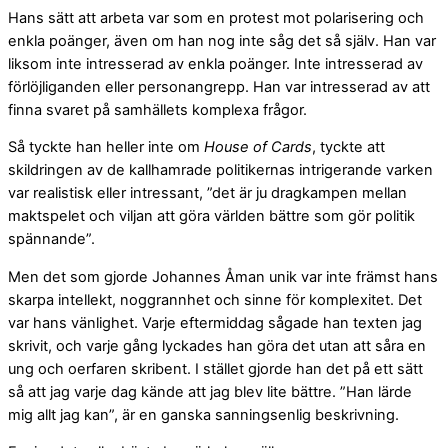
Hans sätt att arbeta var som en protest mot polarisering och
enkla poänger, även om han nog inte såg det så själv. Han var
liksom inte intresserad av enkla poänger. Inte intresserad av
förlöjliganden eller personangrepp. Han var intresserad av att
finna svaret på samhällets komplexa frågor.
Så tyckte han heller inte om
House of Cards
, tyckte att
skildringen av de kallhamrade politikernas intrigerande varken
var realistisk eller intressant, ”det är ju dragkampen mellan
maktspelet och viljan att göra världen bättre som gör politik
spännande”.
Men det som gjorde Johannes Åman unik var inte främst hans
skarpa intellekt, noggrannhet och sinne för komplexitet. Det
var hans vänlighet. Varje eftermiddag sågade han texten jag
skrivit, och varje gång lyckades han göra det utan att såra en
ung och oerfaren skribent. I stället gjorde han det på ett sätt
så att jag varje dag kände att jag blev lite bättre. ”Han lärde
mig allt jag kan”, är en ganska sanningsenlig beskrivning.