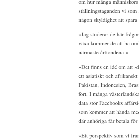
om hur många människors d
ställningstaganden vi som 
någon skyldighet att spara
»Jag studerar de här frågor
växa kommer de att ha omkr
närmaste årtiondena.«
»Det finns en idé om att ›d
ett asiatiskt och afrikans
Pakistan, Indonesien, Bras
fort. I många västerländsk
data stör Facebooks affärsi
som kommer att hända med 
där anhöriga får betala för
»Ett perspektiv som vi fram