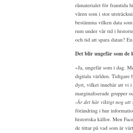
råmaterialet för framtida 
våren som i stor utsträckni
bestämma vilken data som s
rum under vår tid i histor
och tid att spara datan? En
Det blir ungefär som de kä
»Ja, ungefär som i dag. M
digitala världen. Tidigare h
dyrt, vilket innebär att vi 
marginaliserade grupper och
›
Är det här viktigt nog att
förändring i hur informati
historiska källor. Men Fac
de tittar på vad som är vär