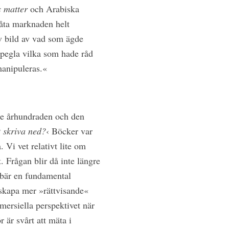
s matter
och Arabiska
låta marknaden helt
ev bild av vad som ägde
spegla vilka som hade råd
manipuleras.«
re århundraden och den
t skriva ned?
‹ Böcker var
. Vi vet relativt lite om
. Frågan blir då inte längre
ebär en fundamental
 skapa mer »rättvisande«
mersiella perspektivet när
 är svårt att mäta i