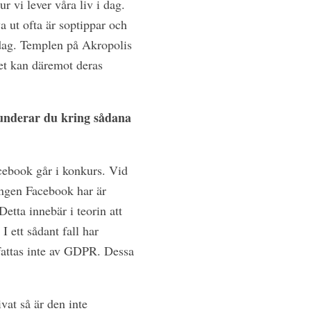
ur vi lever våra liv i dag.
a ut ofta är soptippar och
ardag. Templen på Akropolis
et kan däremot deras
funderar du kring sådana
cebook går i konkurs. Vid
gången Facebook har är
tta innebär i teorin att
 ett sådant fall har
mfattas inte av GDPR. Dessa
vat så är den inte