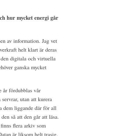
och hur mycket energi går
en av information. Jag vet
erkraft helt klart är deras
den digitala och virtuella
behöver ganska mycket
e år fördubblas vår
 servrar, utan att kurera
a dem liggande där för all
en så att den går att läsa.
 finns flera arkiv som
atan är liksom helt trasig,