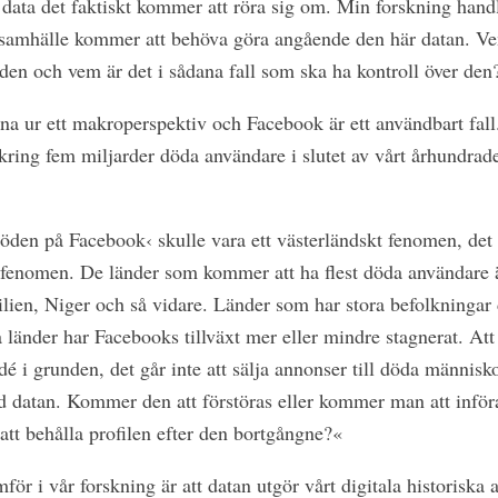
ata det faktiskt kommer att röra sig om. Min forskning hand
samhälle kommer att behöva göra angående den här datan. Vem
 den och vem är det i sådana fall som ska ha kontroll över den
na ur ett makroperspektiv och Facebook är ett användbart fall.
ing fem miljarder döda användare i slutet av vårt århundrad
öden på Facebook‹ skulle vara ett västerländskt fenomen, det vi
kt fenomen. De länder som kommer att ha flest döda användare ä
ilien, Niger och så vidare. Länder som har stora befolkningar
a länder har Facebooks tillväxt mer eller mindre stagnerat. At
dé i grunden, det går inte att sälja annonser till döda människ
datan. Kommer den att förstöras eller kommer man att införa
 att behålla profilen efter den bortgångne?«
för i vår forskning är att datan utgör vårt digitala historiska