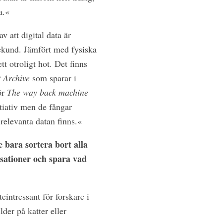
a.«
 att digital data är
sekund. Jämfört med fysiska
tt otroligt hot. Det finns
t Archive
som sparar i
ör
The way back machine
tiativ men de fångar
relevanta datan finns.«
e bara sortera bort alla
sationer och spara vad
eintressant för forskare i
lder på katter eller