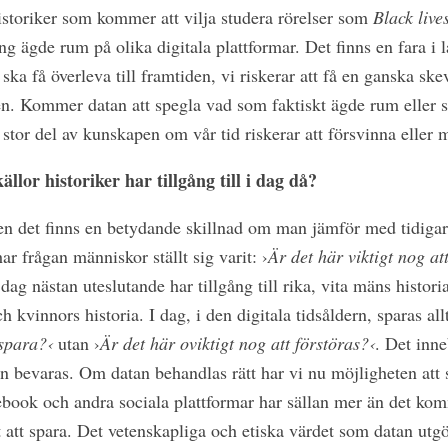
historiker som kommer att vilja studera rörelser som
Black live
ng ägde rum på olika digitala plattformar. Det finns en fara i 
ka få överleva till framtiden, vi riskerar att få en ganska sk
ien. Kommer datan att spegla vad som faktiskt ägde rum eller 
 stor del av kunskapen om vår tid riskerar att försvinna eller 
llor historiker har tillgång till i dag då?
en det finns en betydande skillnad om man jämför med tidiga
ar frågan människor ställt sig varit: ›
Är det här viktigt nog at
i dag nästan uteslutande har tillgång till rika, vita mäns historia
 kvinnors historia. I dag, i den digitala tidsåldern, sparas allt
 spara?‹
utan ›
Är det här oviktigt nog att förstöras?‹
. Det inn
on bevaras. Om datan behandlas rätt har vi nu möjligheten att
ebook och andra sociala plattformar har sällan mer än det kom
t att spara. Det vetenskapliga och etiska värdet som datan utgör