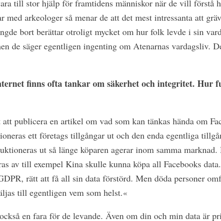
ara till stor hjälp för framtidens människor när de vill förstå h
ar med arkeologer så menar de att det mest intressanta att gräv
längde bort berättar otroligt mycket om hur folk levde i sin v
men de säger egentligen ingenting om Atenarnas vardagsliv. D
ternet finns ofta tankar om säkerhet och integritet. Hur 
 att publicera en artikel om vad som kan tänkas hända om Fa
oneras ett företags tillgångar ut och den enda egentliga till
uktioneras ut så länge köparen agerar inom samma marknad. De
as av till exempel Kina skulle kunna köpa all Facebooks data. I
GDPR, rätt att få all sin data förstörd. Men döda personer o
äljas till egentligen vem som helst.«
 också en fara för de levande. Även om din och min data är pri