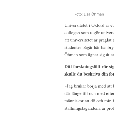
Foto: Lisa Öhman
Universitetet i Oxford är e
collegen som utgör universi
att universitetet är präglat
studenter pågår här banbry
Öhman som ägnar sig åt att
Ditt forskningsfält rör s
skulle du beskriva din fo
»Jag brukar börja med att b
där länge till och med eft
människor att dö och min f
ställningstagandena är pro