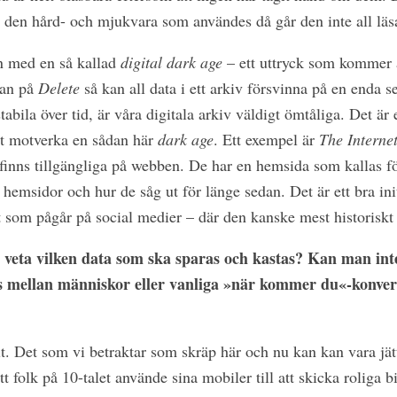
 den hård- och mjukvara som användes då går den inte all läs
n med en så kallad
digital dark age
– ett uttryck som kommer av
man på
Delete
så kan all data i ett arkiv försvinna på en enda 
abila över tid, är våra digitala arkiv väldigt ömtåliga. Det är e
tt motverka en sådan här
dark age
. Ett exempel är
The Interne
finns tillgängliga på webben. De har en hemsida som kallas f
hemsidor och hur de såg ut för länge sedan. Det är ett bra ini
t som pågår på social medier – där den kanske mest historiskt 
tt veta vilken data som ska sparas och kastas? Kan man int
s mellan människor eller vanliga »när kommer du«-konver
lt. Det som vi betraktar som skräp här och nu kan kan vara jätt
 folk på 10-talet använde sina mobiler till att skicka roliga bi