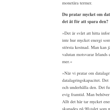
monetära termer.
Du pratar mycket om data
det åt för att spara den?
»Det är svårt att hitta inf
inte hur mycket energi som 
största kostnad. Man kan j
valutan motsvarar Irlands 
mer.«
»När vi pratar om datalagr
datalagringskapacitet. Det ä
och underhålla den. Det fun
evig framtid. Man behöver 
Allt det här tar mycket ene
skapades på 90-talet som n