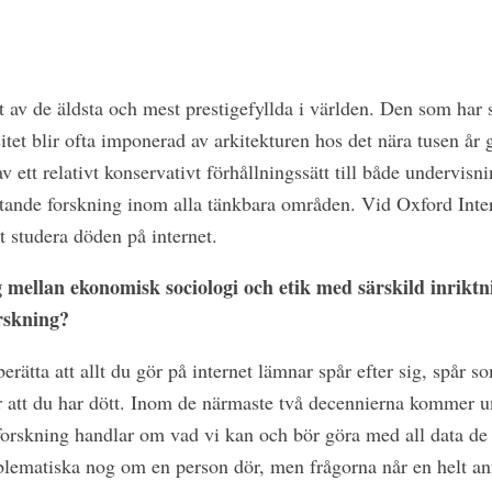
tt av de äldsta och mest prestigefyllda i världen. Den som har s
tet blir ofta imponerad av arkitekturen hos det nära tusen år g
 av ett relativt konservativt förhållningssätt till både undervisni
tande forskning inom alla tänkbara områden. Vid Oxford Intern
 studera döden på internet.
ig mellan ekonomisk sociologi och etik med särskild inrikt
rskning?
erätta att allt du gör på internet lämnar spår efter sig, spår 
er att du har dött. Inom de närmaste två decennierna kommer u
orskning handlar om vad vi kan och bör göra med all data de 
blematiska nog om en person dör, men frågorna når en helt an