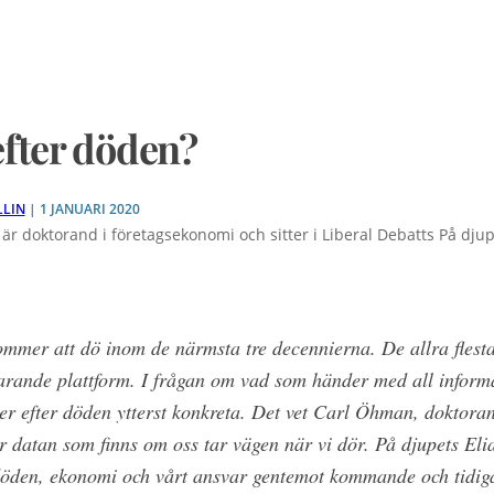
fter döden?
LLIN
| 1 JANUARI 2020
n är doktorand i företagsekonomi och sitter i Liberal Debatts På dju
mmer att dö inom de närmsta tre decennierna. De allra flest
varande plattform. I frågan om vad som händer med all informat
 efter döden ytterst konkreta. Det vet Carl Öhman, doktoran
ar datan som finns om oss tar vägen när vi dör. På djupets El
 döden, ekonomi och vårt ansvar gentemot kommande och tidiga