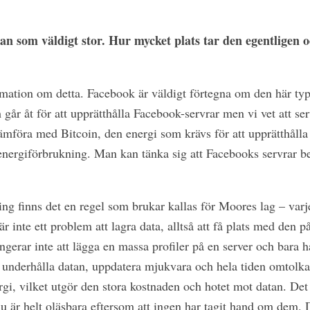
n som väldigt stor. Hur mycket plats tar den egentligen 
ormation om detta. Facebook är väldigt förtegna om den här typ
går åt för att upprätthålla Facebook-servrar men vi vet att serv
ämföra med Bitcoin, den energi som krävs för att upprätthålla 
energiförbrukning. Man kan tänka sig att Facebooks servrar 
ing finns det en regel som brukar kallas för Moores lag – varj
r inte ett problem att lagra data, alltså att få plats med den på
gerar inte att lägga en massa profiler på en server och bara h
underhålla datan, uppdatera mjukvara och hela tiden omtolka d
rgi, vilket utgör den stora kostnaden och hotet mot datan. Det
u är helt oläsbara eftersom att ingen har tagit hand om dem. D