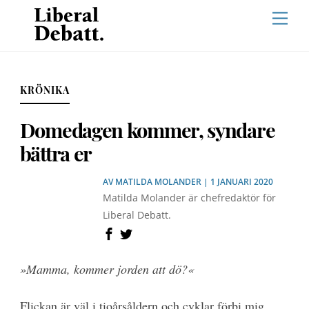
Skip
Men
to
content
KRÖNIKA
Domedagen kommer, syndare
bättra er
AV
MATILDA MOLANDER
| 1 JANUARI 2020
Matilda Molander är chefredaktör för
Liberal Debatt.
»Mamma, kommer jorden att dö?«
Flickan är väl i tioårsåldern och cyklar förbi mig