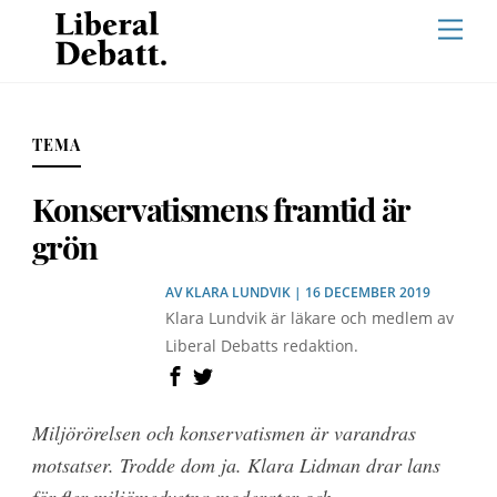
Skip
Men
to
content
TEMA
Konservatismens framtid är
grön
AV
KLARA LUNDVIK
| 16 DECEMBER 2019
Klara Lundvik är läkare och medlem av
Liberal Debatts redaktion.
Miljörörelsen och konservatismen är varandras
motsatser. Trodde dom ja. Klara Lidman drar lans