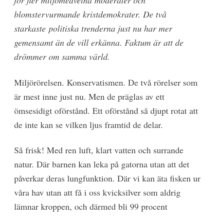
för fler miljömedvetna moder
ater och
blomstervurmande kristdemokrater. De två
starkaste
politiska trenderna just nu har mer
gemensamt än de vill erkänna. Faktum är att de
drömmer om samma värld.
Miljörörelsen. Konservatismen. De två rörelser som
är mest inne just nu. Men de präglas av ett
ömsesidigt oförstånd. Ett oförstånd så djupt rotat att
de inte kan se vilken ljus framtid de delar.
Så frisk! Med ren luft, klart vatten och surrande
natur. Där barnen kan leka på gatorna utan att det
påverkar deras lungfunktion. Där vi kan äta fisken ur
våra hav utan att få i oss kvicksilver som aldrig
lämnar kroppen, och därmed bli 99 procent