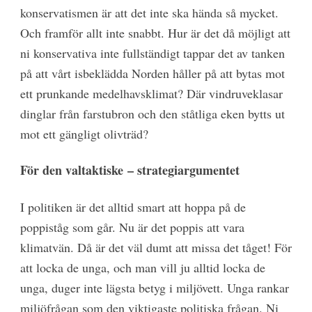
konservatismen är att det inte ska hända så mycket.
Och framför allt inte snabbt. Hur är det då möjligt att
ni konservativa inte fullständigt tappar det av tanken
på att vårt isbeklädda Norden håller på att bytas mot
ett prunkande medelhavsklimat? Där vindruveklasar
dinglar från farstubron och den ståtliga eken bytts ut
mot ett gängligt olivträd?
För den valtaktiske
– strategiargumentet
I politiken är det alltid smart att hoppa på de
poppiståg som går. Nu är det poppis att vara
klimatvän. Då är det väl dumt att missa det tåget! För
att locka de unga, och man vill ju alltid locka de
unga, duger inte lägsta betyg i miljövett. Unga rankar
miljöfrågan som den viktigaste politiska frågan. Ni