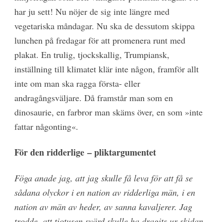
har ju sett! Nu nöjer de sig inte längre med
vegetariska måndagar. Nu ska de dessutom skippa
lunchen på fredagar för att promenera runt med
plakat. En trulig, tjockskallig, Trumpiansk,
inställning till klimatet klär inte någon, framför allt
inte om man ska ragga första- eller
andragångsväljare. Då framstår man som en
dinosaurie, en farbror man skäms över, en som »inte
fattar någonting«.
För den ridderlige
– pliktargumentet
Föga anade jag, att jag skulle få leva för att få se
sådana olyckor i en nation av ridderliga män, i en
nation av män av heder, av sanna kavaljerer. Jag
trodde, att tiotusen svärd skulle ha dragits ur skidan