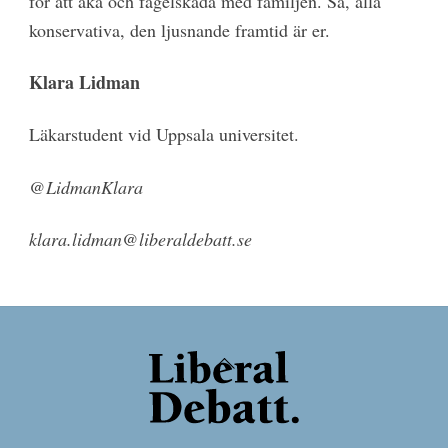
för att åka och fågelskåda med familjen. Så, alla
konservativa, den ljusnande framtid är er.
Klara Lidman
Läkarstudent vid Uppsala universitet.
@LidmanKlara
klara.lidman@liberaldebatt.se
Back
To
Top