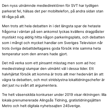
Den nyss utnämnde mediedirektören för SVT har tydligen
parkerat fel, hälsas det per mobiltelefon, på andra sidan stan
till råga på allt.
Men trots att hela debatten in i det längsta spar de hetaste
frågorna i väntan på sen ankomst lyckas kvällens dragplåster
mystiskt nog aldrig hitta någon parkeringsplats, och debatten
som i mångt och mycket handlar om Sveriges Television når
trots övriga debattdeltagares goda försök inte samma heta
temperatur som den annars hade gjort.
Det må verka som ett pinsamt misstag men som ad hoc
mediestrategi slumpar den utmärkt väl i dessa tider. Ett
halvhjärtat försök att komma är trots allt mer hedervärt än att
vägra ta debatten, och mot stridslystna lokaltidningschefer är
det just nu svårt att argumentera.
Tre helt väsenskilda konkurser under 2019 visar riktningen: lilla
lokala prenumererade Alingsås Tidning, gratistidningsjätten
Metro och helt digitala nyhetssajten 24Sverige.