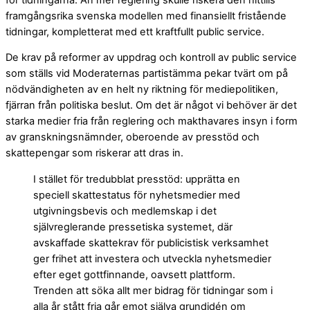
framgångsrika svenska modellen med finansiellt fristående
tidningar, kompletterat med ett kraftfullt public service.
De krav på reformer av uppdrag och kontroll av public service
som ställs vid Moderaternas partistämma pekar tvärt om på
nödvändigheten av en helt ny riktning för mediepolitiken,
fjärran från politiska beslut. Om det är något vi behöver är det
starka medier fria från reglering och makthavares insyn i form
av granskningsnämnder, oberoende av presstöd och
skattepengar som riskerar att dras in.
I stället för tredubblat presstöd: upprätta en
speciell skattestatus för nyhetsmedier med
utgivningsbevis och medlemskap i det
självreglerande pressetiska systemet, där
avskaffade skattekrav för publicistisk verksamhet
ger frihet att investera och utveckla nyhetsmedier
efter eget gottfinnande, oavsett plattform.
Trenden att söka allt mer bidrag för tidningar som i
alla år stått fria går emot själva grundidén om