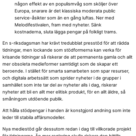
någon effekt av en populismvåg som sköljer över
Europa, snarare är det klassiska moderata public
service-åsikter som än en gång luftas. Ner med
Melodifestivalen, fram med nyheter. Sänk
kostnaderna, sluta lägga pengar på folkligt trams.
En s-riksdagsman har krävt tredubblat presstöd för att rädda
tidningar, men lockande som stödformerna kan verka för
krisande tidningar så riskerar de att permanenta gamla och allt
mer obsoleta medieformer samtidigt som de skapar ett
beroende. I stället för smarta samarbeten som spar resurser,
och digitala arbetssätt som sprider nyheter i de grupper i
samhället som inte tar del av nyheter alls i dag, riskerar
nyheter att bli en allt mer elitisk produkt, för en allt äldre, så
småningom utdöende publik.
Att hålla stödpengar i handen är konstgjord andning som inte
leder till stabila affärsmodeller.
Nya mediestöd går dessutom redan i dag till villkorade projekt
för tidningarna. Än mer reglering skulle riskera den hittills