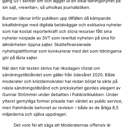
gång SVT skriver om och lägger ut en lokal tidningsnyhet på
sin sajt, »rewritar«, så urholkas journalistiken.
Burman räknar inför publiken upp tillfällen då kämpande
lokaltidningar med digitala betalväggar och exklusiva nyheter
som har kostat reporterkraft och stora resurser fått sina
nyheter norpade av SVT som rewritat nyheten på sina för
allmänheten öppna sajter. Skattefinansierade
nyhetsplattformar som konkurrerar med det som tidningarna
gör på låsta sajter.
När den här texten skrivs har riksdagen röstat om
sändningstillståndet som gäller från ödesåret 2020. Både
moderater och kristdemokrater har redan börjat ta sikte på
nästa sändningstillstånd och prickskyttet gjordes elegant av
Gunnar Strömmer under debatten i Publicistklubben. Under
ytterst gemytliga former prisade han värdet av public service,
men framhävde behovet av revision – både av de årliga 8,5
miljarderna och själva uppdraget.
Det vore fel att säga att Moderaternas offensiv är