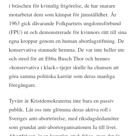
i bräschen för kvinnlig frigörelse, de har snarare
motarbetat dem som kämpat för jämställdhet. År
1963 gick dåvarande Folkpartiets ungdomsförbund
(FPU) ut och demonstrerade för kvinnors rätt till sina
egna kroppar genom en human abortlagstiftning. De
konservativa stannade hemma. De var inte heller ute
och stred för att Ebba Busch Thor och hennes
»konservativa i klack«-tjejer skulle ha chansen att
göra samma politiska karriär som deras manliga
föregångare.
Tyvärr är Kristdemokraterna inte bara en passiv
publik. Låt oss inte glömma deras aktiva roll i
Sveriges anti-abortrörelse, med riksdagsledamöter
som grundat anti-abortorganisationen Ja till livet.
Abortfrågan
är
en komplex etisk fråga, men det är