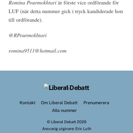
Romina Pourmokhtari
är förste vice ordförande för
LUF (när detta nummer gick i tryck kandiderade hon
till ordförande).
@RPourmokhtari
romina9511@hotmail.com
Back
To
Top
Kontakt
Om Liberal Debatt
Prenumerera
Alla nummer
©
Liberal Debatt
2026
Ansvarig utgivare: Eric Luth