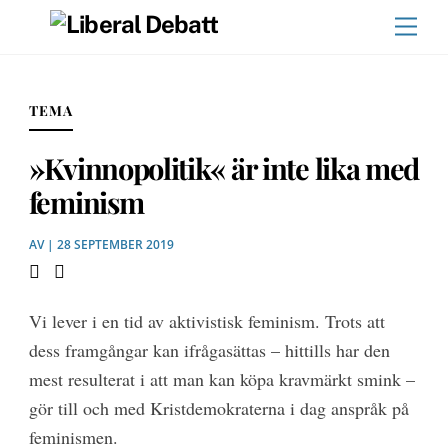
Skip
Men
to
content
TEMA
»Kvinnopolitik« är inte lika med
feminism
AV
| 28 SEPTEMBER 2019
Vi lever i en tid av aktivistisk feminism. Trots att
dess framgångar kan ifrågasättas – hittills har den
mest resulterat i att man kan köpa kravmärkt smink –
gör till och med Kristdemokraterna i dag anspråk på
feminismen.