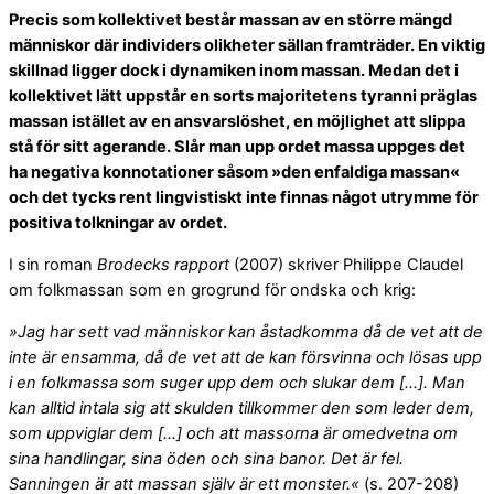
Precis som kollektivet består massan av en större mängd
människor där individers olikheter sällan framträder. En viktig
skillnad ligger dock i dynamiken inom massan. Medan det i
kollektivet lätt uppstår en sorts majoritetens tyranni präglas
massan istället av en ansvarslöshet, en möjlighet att slippa
stå för sitt agerande. Slår man upp ordet massa uppges det
ha negativa konnotationer såsom »den enfaldiga massan«
och det tycks rent lingvistiskt inte finnas något utrymme för
positiva tolkningar av ordet.
I sin roman
Brodecks rapport
(2007) skriver Philippe Claudel
om folkmassan som en grogrund för ondska och krig:
»Jag har sett vad människor kan åstadkomma då de vet att de
inte är ensamma, då de vet att de kan försvinna och lösas upp
i en folkmassa som suger upp dem och slukar dem […]. Man
kan alltid intala sig att skulden tillkommer den som leder dem,
som uppviglar dem […] och att massorna är omedvetna om
sina handlingar, sina öden och sina banor. Det är fel.
Sanningen är att massan själv är ett monster.«
(s. 207-208)