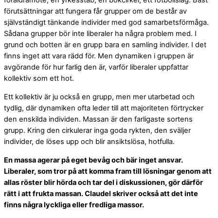
föräldramöte, en yrkesstab, en bokcirkel, ett fotbollslag. Bäst
förutsättningar att fungera får grupper om de består av
självständigt tänkande individer med god samarbetsförmåga.
Sådana grupper bör inte liberaler ha några problem med. I
grund och botten är en grupp bara en samling individer. I det
finns inget att vara rädd för. Men dynamiken i gruppen är
avgörande för hur farlig den är, varför liberaler uppfattar
kollektiv som ett hot.
Ett kollektiv är ju också en grupp, men mer utarbetad och
tydlig, där dynamiken ofta leder till att majoriteten förtrycker
den enskilda individen. Massan är den farligaste sortens
grupp. Kring den cirkulerar inga goda rykten, den sväljer
individer, de löses upp och blir ansiktslösa, hotfulla.
En massa agerar på eget bevåg och bär inget ansvar.
Liberaler, som tror på att komma fram till lösningar genom att
allas röster blir hörda och tar del i diskussionen, gör därför
rätt i att frukta massan. Claudel skriver också att det inte
finns några lyckliga eller fredliga massor.