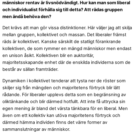
människor rentav är livsnödvändigt. Hur kan man som liberal
och individualist förhålla sig till detta? Att rädas gruppen
men ändå behöva den?
Det krävs att man gör vissa distinktioner. Här väljer jag att skilja
mellan gruppen, kollektivet och massan. Det liberaler främst
räds är kollektivet. Kanske särskilt de statligt förankrande
kollektiven, de som rymmer en mängd människor men endast
en unison åsikt. Kollektiven blir en auktoritär,
majoritetsskapande enhet där de enskilda individerna som de
består av sällan framträder.
Dynamiken i kollektivet tenderar att tysta ner de röster som
skiljer sig från mängden och majoritetens förtryck blir lätt
rådande. För liberaler upplevs detta som en begränsning av
oliktänkande och blir därmed hotfullt. Att inte få uttrycka sin
egen mening är bland det värsta tänkbara för en liberal. Men
även om ett kollektiv kan utöva majoritetens förtryck och
därmed hämma individen finns det värre former av
sammanslutningar av människor.