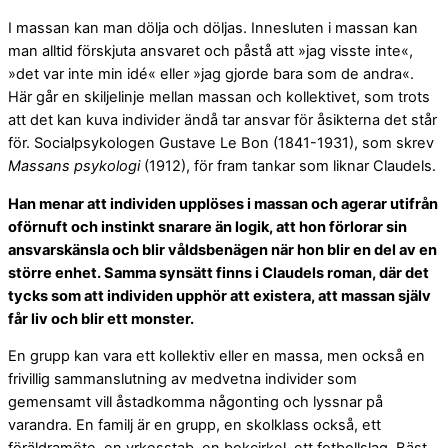
I massan kan man dölja och döljas. Innesluten i massan kan
man alltid förskjuta ansvaret och påstå att »jag visste inte«,
»det var inte min idé« eller »jag gjorde bara som de andra«.
Här går en skiljelinje mellan massan och kollektivet, som trots
att det kan kuva individer ändå tar ansvar för åsikterna det står
för. Socialpsykologen Gustave Le Bon (1841-1931), som skrev
Massans psykologi
(1912), för fram tankar som liknar Claudels.
Han menar att individen upplöses i massan och agerar utifrån
oförnuft och instinkt snarare än logik, att hon förlorar sin
ansvarskänsla och blir våldsbenägen när hon blir en del av en
större enhet. Samma synsätt finns i Claudels roman, där det
tycks som att individen upphör att existera, att massan själv
får liv och blir ett monster.
En grupp kan vara ett kollektiv eller en massa, men också en
frivillig sammanslutning av medvetna individer som
gemensamt vill åstadkomma någonting och lyssnar på
varandra. En familj är en grupp, en skolklass också, ett