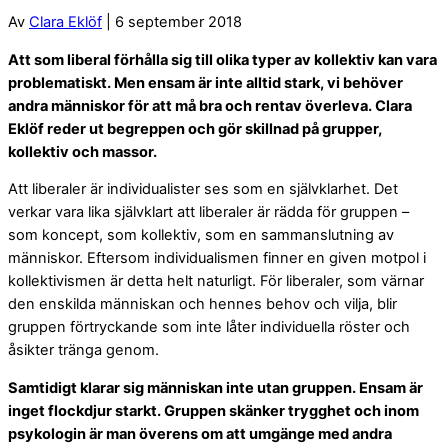
Av
Clara Eklöf
| 6 september 2018
Att som liberal förhålla sig till olika typer av kollektiv kan vara
problematiskt. Men ensam är inte alltid stark, vi behöver
andra människor för att må bra och rentav överleva. Clara
Eklöf reder ut begreppen och gör skillnad på grupper,
kollektiv och massor.
Att liberaler är individualister ses som en självklarhet. Det
verkar vara lika självklart att liberaler är rädda för gruppen –
som koncept, som kollektiv, som en sammanslutning av
människor. Eftersom individualismen finner en given motpol i
kollektivismen är detta helt naturligt. För liberaler, som värnar
den enskilda människan och hennes behov och vilja, blir
gruppen förtryckande som inte låter individuella röster och
åsikter tränga genom.
Samtidigt klarar sig människan inte utan gruppen. Ensam är
inget flockdjur starkt. Gruppen skänker trygghet och inom
psykologin är man överens om att umgänge med andra