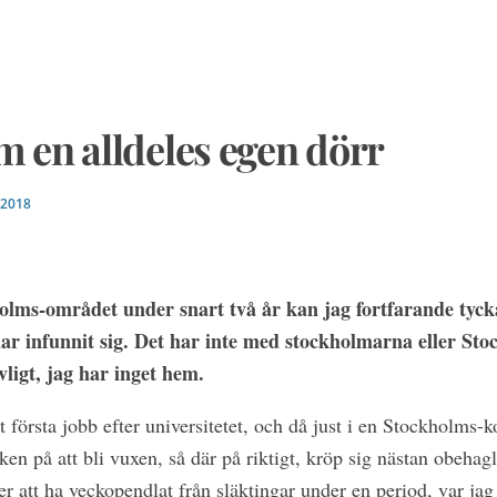
en alldeles egen dörr
 2018
holms-området under snart två år kan jag fortfarande tycka
r infunnit sig. Det har inte med stockholmarna eller Stoc
ligt, jag har inget hem.
t första jobb efter universitetet, och då just i en Stockholms
nken på att bli vuxen, så där på riktigt, kröp sig nästan obeha
r att ha veckopendlat från släktingar under en period, var jag