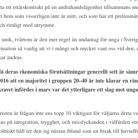
itta ett ettårskontrakt på en andrahandslägenhet tillsammans m
 Ett hem som visserligen inte är mitt, och som har ett preliminä
 och rimligt med utrymme.
n unik, tvärtom är den mer regel än undantag för unga i Sverig
ituation så vanlig att vi i mångt och mycket vant oss vid den, e
ar ändras.
då deras ekonomiska förutsättningar generellt sett är sämre
016 att en majoritet i gruppen 20–40 år inte klarar en rä
avet infördes i mars var det ytterligare ett slag mot ungas
sten är frågan inte ens topp 10 viktigast för väljarna detta va
us på integration, trygghet, och misslyckanden i välfärden ver
politiskt håll ter den sig nästan ibland som en bisak till huvu