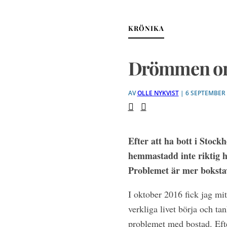
KRÖNIKA
Drömmen om 
AV
OLLE NYKVIST
| 6 SEPTEMBER
Efter att ha bott i Stock
hemmastadd inte riktig ha
Problemet är mer bokstav
I oktober 2016 fick jag mit
verkliga livet börja och ta
problemet med bostad. Efte