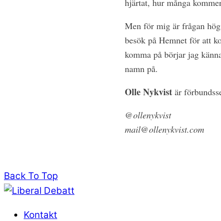
hjärtat, hur många kommer 
Men för mig är frågan hög
besök på Hemnet för att kol
komma på börjar jag känna
namn på.
Olle Nykvist
är förbundsse
@ollenykvist
mail@ollenykvist.com
Back To Top
Kontakt