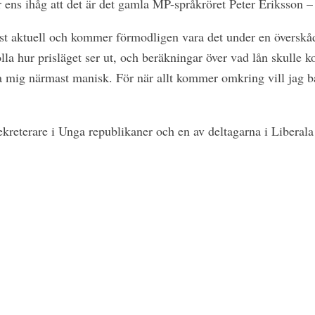
ens ihåg att det är det gamla MP-språkröret Peter Eriksson –
st aktuell och kommer förmodligen vara det under en överskå
la hur prisläget ser ut, och beräkningar över vad lån skulle k
 mig närmast manisk. För när allt kommer omkring vill jag b
kreterare i Unga republikaner och en av deltagarna i Liberal