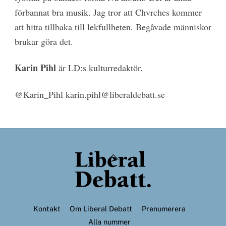
förbannat bra musik. Jag tror att Chvrches kommer
att hitta tillbaka till lekfullheten. Begåvade människor
brukar göra det.
Karin Pihl
är LD:s kulturredaktör.
@Karin_Pihl karin.pihl@liberaldebatt.se
Back
To
Top
Kontakt
Om Liberal Debatt
Prenumerera
Alla nummer