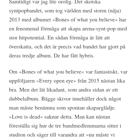
Samtidigt var jag lite orolig. Det skotska
syntpopbandet, som tog världen med storm (nåja)
2013 med albumet »Bones of what you believe« har
en fenomenal förmåga att skapa arena-synt-pop med
stor hitpotential. En sådan förmåga är lätt att
överskatta, och det är precis vad bandet har gjort på
deras tredje album. De har fått hybris.
Om »Bones of what you believe« var fantastiskt, var
uppföljaren »Every open eye« från 2015 nästan lika
bra. Men det lät likadant, som andra sidan av ett
dubbelalbum. Bägge skivor innehåller dock något
man måste benämna som spontan skaparglädje.
»Love is dead« saknar detta. Man kan nästan
föreställa sig hur de tre bandmedlemmarna sitter i
studion och säger till varandra att »nu måste vi