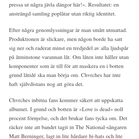
pressa ut några jävla dängor här!«. Resultatet: en
ansträngd samling poplåtar utan riktig identitet.
Efter några genomlyssningar är man smått utmattad.
Produktionen är slickare, men någon borde ha satt
sig ner och raderat minst en tredjedel av alla ljudspår
på åtminstone varannan låt. Om låten inte håller utan
komponenter som är till för att maskera en i botten
grund låtidé ska man börja om. Chvrches har inte
haft självdistans nog att göra det.
Chvrches inbitna fans kommer säkert att uppskatta
albumet. I grund och botten är »Love is dead« noll
procent förnyelse, och det brukar fans tycka om. Det
räcker inte att bandet tagit in The National-sångaren
Matt Berninger, lagt in lite hårdare hi-hats och lite