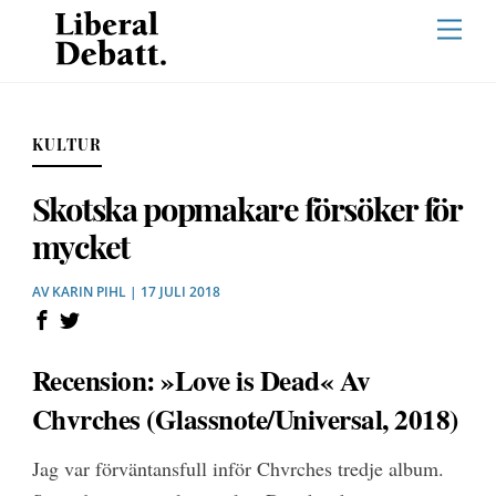
Skip
Men
to
content
KULTUR
Skotska popmakare försöker för
mycket
AV
KARIN PIHL
| 17 JULI 2018
Recension: »Love is Dead« Av
Chvrches (Glassnote/Universal, 2018)
Jag var förväntansfull inför Chvrches tredje album.