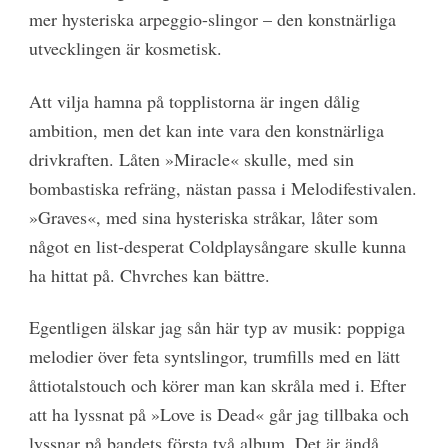
mer hysteriska arpeggio-slingor – den konstnärliga
utvecklingen är kosmetisk.
Att vilja hamna på topplistorna är ingen dålig
ambition, men det kan inte vara den konstnärliga
drivkraften. Låten »Miracle« skulle, med sin
bombastiska refräng, nästan passa i Melodifestivalen.
»Graves«, med sina hysteriska stråkar, låter som
något en list-desperat Coldplaysångare skulle kunna
ha hittat på. Chvrches kan bättre.
Egentligen älskar jag sån här typ av musik: poppiga
melodier över feta syntslingor, trumfills med en lätt
åttiotalstouch och körer man kan skråla med i. Efter
att ha lyssnat på »Love is Dead« går jag tillbaka och
lyssnar på bandets första två album. Det är ändå