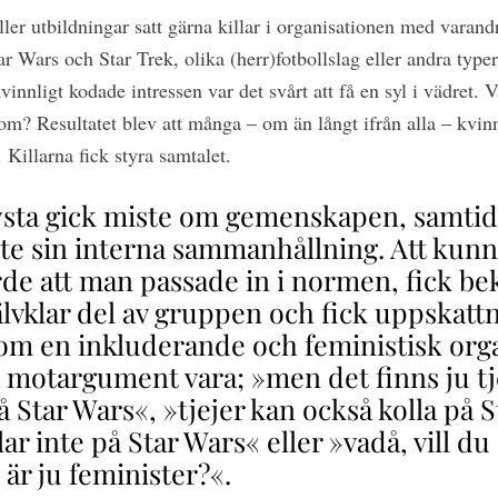
ler utbildningar satt gärna killar i organisationen med varand
r Wars och Star Trek, olika (herr)fotbollslag eller andra type
nnligt kodade intressen var det svårt att få en syl i vädret. 
? Resultatet blev att många – om än långt ifrån alla – kvinnor
illarna fick styra samtalet.
ysta gick miste om gemenskapen, samtid
te sin interna sammanhållning. Att kun
de att man passade in i normen, fick bek
älvklar del av gruppen och fick uppskattn
om en inkluderande och feministisk orga
 motargument vara; »men det finns ju t
å Star Wars«, »tjejer kan också kolla på 
llar inte på Star Wars« eller »vadå, vill d
i är ju feminister?«.