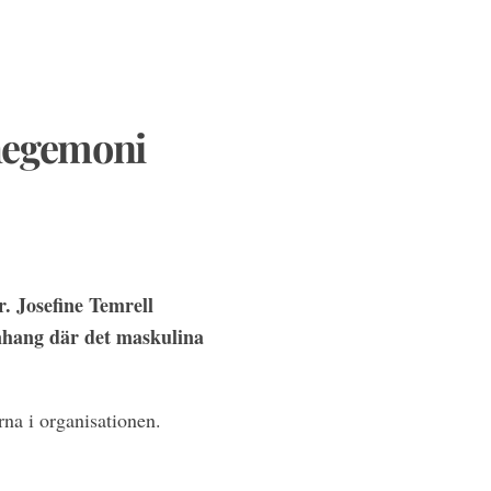
 hegemoni
. Josefine Temrell
anhang där det maskulina
rna i organisationen.