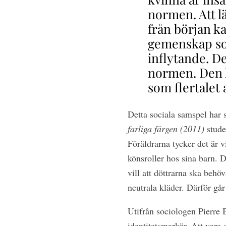
normen. Att l
från början ka
gemenskap som
inflytande. D
normen. Den 
som flertalet 
Detta sociala samspel har
s
farliga färgen (2011)
studer
Föräldrarna tycker det är v
könsroller hos sina barn. De
vill att döttrarna ska behöv
neutrala kläder. Därför går
Utifrån sociologen Pierre
identitetsmarkör. Att vara 