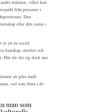
 andra männen, vilket kan
respekt från personer i
aktpositioner. Den
enskap eller den status i
 är att en social
era kunskap, meriter och
n. Här rör det sig dock inte
ationen att göra ändå
mman, vad som finns i de
. Om man som
 kulturella