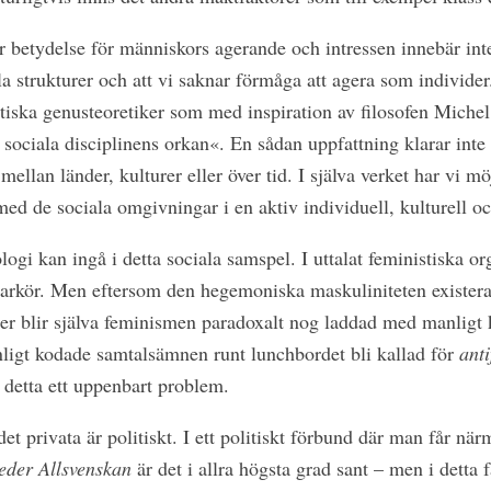
r betydelse för människors agerande och intressen innebär inte
lla strukturer och att vi saknar förmåga att agera som individer
tiska genusteoretiker som med inspiration av filosofen Michel F
 sociala disciplinens orkan«. En sådan uppfattning klarar inte 
 mellan länder, kulturer eller över tid. I själva verket har vi mö
d de sociala omgivningar i en aktiv individuell, kulturell oc
i kan ingå i detta sociala samspel. I uttalat feministiska org
smarkör. Men eftersom den hegemoniska maskuliniteten exister
ister blir själva feminismen paradoxalt nog laddad med manligt
ligt kodade samtalsämnen runt lunchbordet bli kallad för
anti
 detta ett uppenbart problem.
et privata är politiskt. I ett politiskt förbund där man får n
leder Allsvenskan
är det i allra högsta grad sant – men i detta f