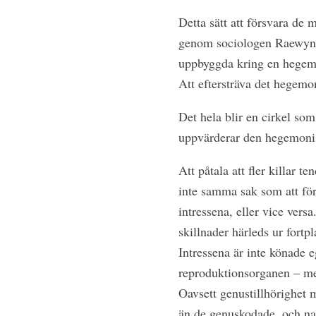
Detta sätt att försvara
de ma
genom sociologen Raewyn
uppbyggda kring en hegemon
Att eftersträva det hegemon
Det hela blir en cirkel so
uppvärderar den hegemonis
Att påtala att fler killar t
inte samma sak som att förn
intressena, eller vice ver
skillnader härleds ur fortp
Intressena är inte könade e
reproduktionsorganen – men
Oavsett genustillhörighet m
än de genuskodade, och natu