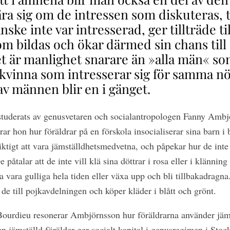
ära sig om de intressen som diskuteras, 
nske inte var intresserad, ger tillträde ti
 bildas och ökar därmed sin chans till 
et är manlighet snarare än »alla män« so
kvinna som intresserar sig för samma n
av männen blir en i gänget.
tuderats av genusvetaren och socialantropologen Fanny Ambj
ar hon hur föräldrar på en förskola insocialiserar sina barn i 
iktigt att vara jämställdhetsmedvetna, och påpekar hur de inte v
 påtalar att de inte vill klä sina döttrar i rosa eller i klänning
a vara gulliga hela tiden eller växa upp och bli tillbakadragna. 
 de till pojkavdelningen och köper kläder i blått och grönt.
 Bourdieu resonerar Ambjörnsson hur föräldrarna använder jäm
en jämställd förälder ger socialt kapital i genusregimen i Sto