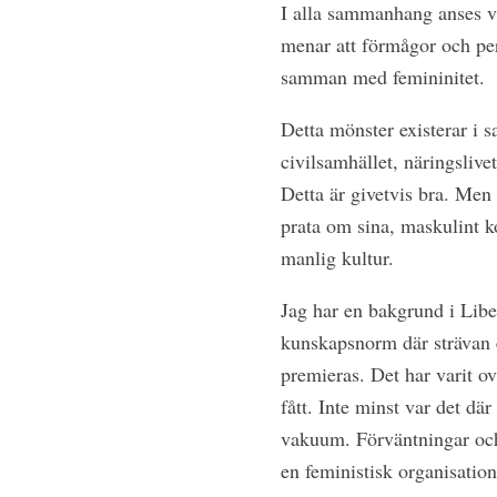
I alla sammanhang anses vi
menar att förmågor och pe
samman med femininitet.
Detta mönster existerar i s
civilsamhället, näringslive
Detta är givetvis bra. Men
prata om sina, maskulint ko
manlig kultur.
Jag har en bakgrund i Libe
kunskapsnorm där strävan e
premieras. Det har varit o
fått. Inte minst var det dä
vakuum. Förväntningar och 
en feministisk organisati