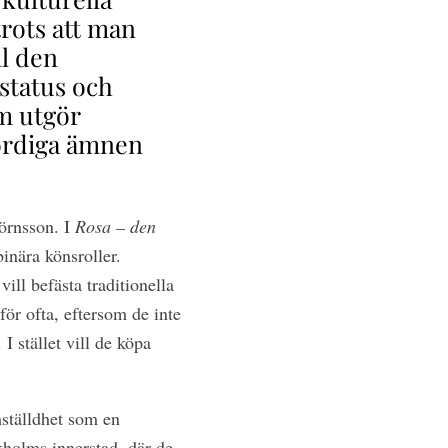
trots att man
ll den
status och
m utgör
ördiga ämnen
örnsson. I
Rosa – den
binära könsroller.
ill befästa traditionella
 för ofta, eftersom de inte
I stället vill de köpa
ställdhet som en
ckholms innerstad, där de