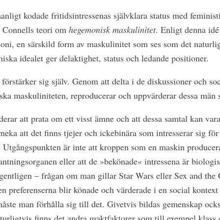
nligt kodade fritidsintressenas självklara status med feminis
 Connells teori om
hegemonisk maskulinitet
. Enligt denna id
i, en särskild form av maskulinitet som ses som det naturliga
iska idealet ger delaktighet, status och ledande positioner.
m förstärker sig själv. Genom att delta i de diskussioner och
ka maskuliniteten, reproducerar och uppvärderar dessa män s
enderar att prata om ett visst ämne och att dessa samtal kan var
eka att det finns tjejer och ickebinära som intresserar sig fö
sa. Utgångspunkten är inte att kroppen som en maskin producera
lantningsorganen eller att de »bekönade« intressena är biologis
gentligen – frågan om man gillar Star Wars eller Sex and the Ci
 preferenserna blir könade och värderade i en social kontext 
åste man förhålla sig till det. Givetvis bildas gemenskap ocks
rligtvis finns det andra maktfaktorer som till exempel klass el