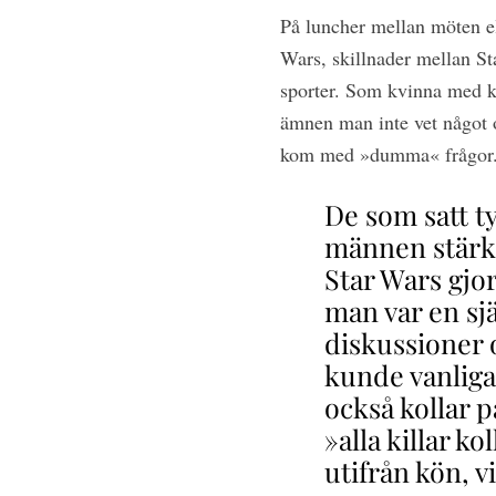
På luncher mellan möten el
Wars, skillnader mellan Sta
sporter. Som kvinna med kvi
ämnen man inte vet något om
kom med »dumma« frågor. K
De som satt t
männen stärk
Star Wars gjor
man var en sj
diskussioner 
kunde vanliga
också kollar p
»alla killar ko
utifrån kön, v