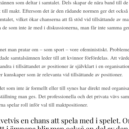
nnen som deltar i samtalet. Dels skapar de nära band till de
et till makt. Eftersom det är den rådande normen ger det också 
talet, vilket ökar chanserna att få stöd vid tillsättande av m
 de som inte är med i diskussionerna, man får inte samma gem
net man pratar om – som sport – vore ofeministiskt. Problemet
dade samtalsämnen leder till att kvinnor förfördelas. Att värd
dra i tillsättandet av positioner är självklart i en organisatio
r kunskaper som är relevanta vid tillsättande av positioner.
det som inte är formellt eller till synes har direkt med organis
ställning man ges. Det professionella och det privata vävs sa
a spelar roll inför val till maktpositioner.
ivetvis en chans att spela med i spelet
tt i ämnena blir man också en del av den