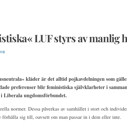
stiska« LUF styrs av manlig
018
sneutrala« kläder är det alltid pojkavdelningen som gäller
dade preferenser blir feministiska självklarheter i samm
 i Liberala ungdomsförbundet.
rella normer. Dessa påverkas av samhället i stort och individe
förhålla sig till, oavsett om man passar in i dem eller inte.