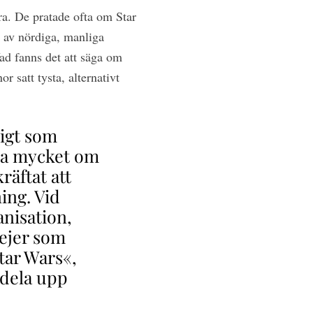
ra. De pratade ofta om Star
r av nördiga, manliga
Vad fanns det att säga om
 satt tysta, alternativt
igt som
na mycket om
räftat att
ing. Vid
nisation,
jejer som
Star Wars«,
u dela upp