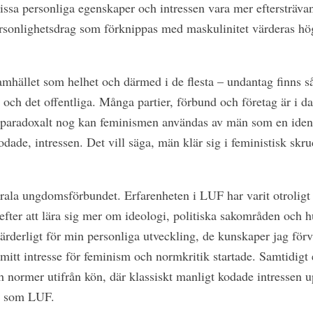
ssa personliga egenskaper och intressen vara mer eftersträva
rsonlighetsdrag som förknippas med maskulinitet värderas hö
amhället som helhet och därmed i de flesta – undantag finns så
t och det offentliga. Många partier, förbund och företag är i da
 paradoxalt nog kan feminismen användas av män som en identi
dade, intressen. Det vill säga, män klär sig i feministisk skrud
rala ungdomsförbundet. Erfarenheten i LUF har varit otroligt 
fter att lära sig mer om ideologi, politiska sakområden och h
värderligt för min personliga utveckling, de kunskaper jag för
r mitt intresse för feminism och normkritik startade. Samtidigt 
normer utifrån kön, där klassiskt manligt kodade intressen up
on som LUF.