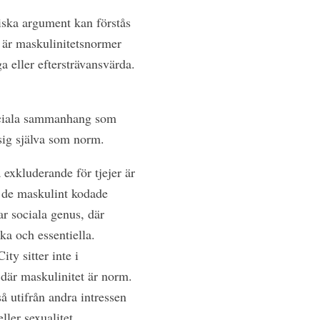
tiska argument kan förstås
é är maskulinitetsnormer
 eller eftersträvansvärda.
 sociala sammanhang som
ig själva som norm.
a exkluderande för tjejer är
r de maskulint kodade
r sociala genus, där
ka och essentiella.
ty sitter inte i
där maskulinitet är norm.
å utifrån andra intressen
ler sexualitet.