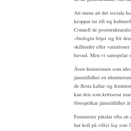
Att mena att det sociala ha
kroppar tar till sig kulture
Connell de poststrukturalis
»biologin böjer sig för den
skillnader eller variationer
huvud. Men vi samspelar me
Även feminismen som ideolog
jämställdhet en identitet
de flesta kallar sig femin
kan den som kritiserar man
förespråkar jämställdhet är
Feminister påtalar ofta att
d
har koll på
vilket lag som 