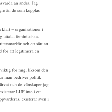
nsvärda än andra. Jag
gre än de som kopplas
 klart – organisationer i
g uttalat feministiska.
tetsmarkör och ett sätt att
 för att legitimera en
viktig för mig, liksom den
ur man bedriver politik
värvat och de vänskaper jag
existerar LUF inte i ett
pvärderas, existerar även i