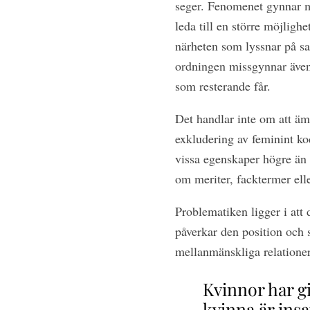
seger. Fenomenet gynnar mä
leda till en större möjligh
närheten som lyssnar på sam
ordningen missgynnar även
som resterande får.
Det handlar inte om att äm
exkludering av feminint ko
vissa egenskaper högre än an
om meriter, facktermer elle
Problematiken ligger i att 
påverkar den position och 
mellanmänskliga relationern
Kvinnor har g
kvinna är insa