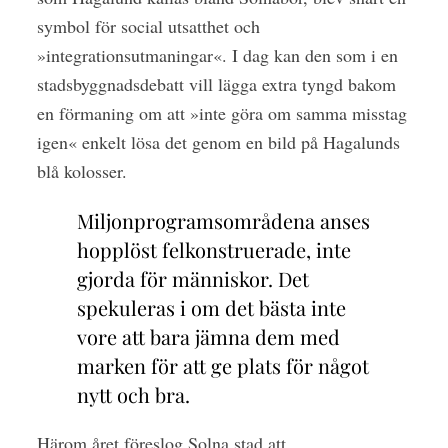
symbol för social utsatthet och
»integrationsutmaningar«. I dag kan den som i en
stadsbyggnadsdebatt vill lägga extra tyngd bakom
en förmaning om att »inte göra om samma misstag
igen« enkelt lösa det genom en bild på Hagalunds
blå kolosser.
Miljonprogramsområdena anses
hopplöst felkonstruerade, inte
gjorda för människor. Det
spekuleras i om det bästa inte
vore att bara jämna dem med
marken för att ge plats för något
nytt och bra.
Härom året föreslog Solna stad att