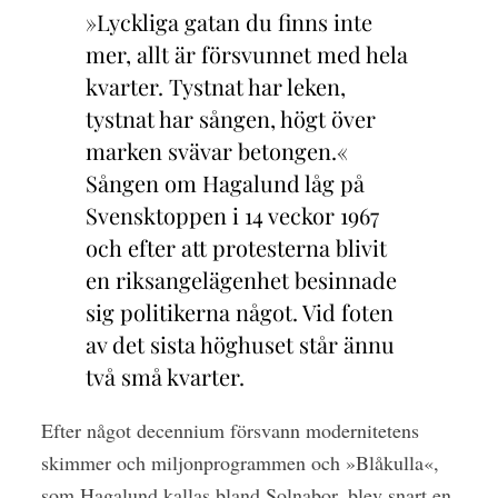
»Lyckliga gatan du finns inte
mer, allt är försvunnet med hela
kvarter. Tystnat har leken,
tystnat har sången, högt över
marken svävar betongen.«
Sången om Hagalund låg på
Svensktoppen i 14 veckor 1967
och efter att protesterna blivit
en riksangelägenhet besinnade
sig politikerna något. Vid foten
av det sista höghuset står ännu
två små kvarter.
Efter något decennium försvann modernitetens
skimmer och miljonprogrammen och »Blåkulla«,
som Hagalund kallas bland Solnabor, blev snart en