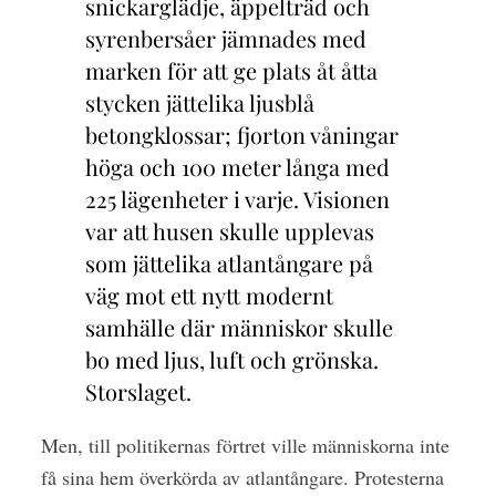
snickarglädje, äppelträd och
syrenbersåer jämnades med
marken för att ge plats åt åtta
stycken jättelika ljusblå
betongklossar; fjorton våningar
höga och 100 meter långa med
225 lägenheter i varje. Visionen
var att husen skulle upplevas
som jättelika atlantångare på
väg mot ett nytt modernt
samhälle där människor skulle
bo med ljus, luft och grönska.
Storslaget.
Men, till politikernas förtret ville människorna inte
få sina hem överkörda av atlantångare. Protesterna