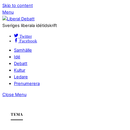
Skip to content
Menu
Sveriges liberala idétidskrift
Twitter
Facebook
Samhälle
Idé
Debatt
Kultur
Ledare
Prenumerera
Close Menu
TEMA