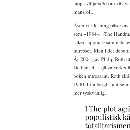
tappa väljarstöd om västvä
mansroll.
Även vår läsning påverkas 
som »1984«, »The Handmaid
säkert uppmärksammats av 
intresset. Men i det debatti
År 2004 gav Philip Roth ut 
De har fel. I själva verket 
boken intressant. Roth ski
1940. Lindberghs antisemiti
mer tyskvänlig.
I The plot aga
populistisk kä
totalitarisme