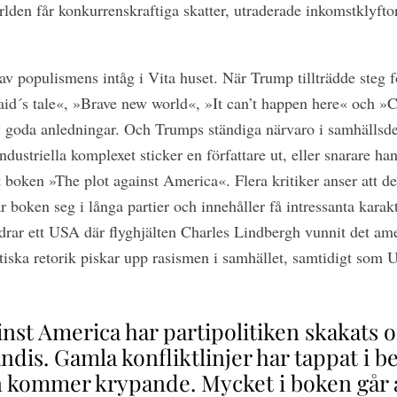
rlden får konkurrenskraftiga skatter, utraderade inkomstklyfto
av populismens intåg i Vita huset. När Trump tillträdde steg 
´s tale«, »Brave new world«, »It can’t happen here« och »C
goda anledningar. Och Trumps ständiga närvaro i samhällsdeba
ndustriella komplexet sticker en författare ut, eller snarare han
boken »The plot against America«. Flera kritiker anser att det
är boken seg i långa partier och innehåller få intressanta karakt
ldrar ett USA där flyghjälten Charles Lindbergh vunnit det am
ska retorik piskar upp rasismen i samhället, samtidigt som USA
inst America har partipolitiken skakats 
ndis. Gamla konfliktlinjer har tappat i b
n kommer krypande. Mycket i boken går 