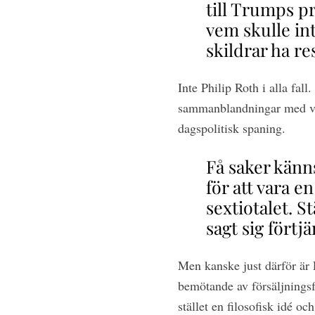
till Trumps p
vem skulle int
skildrar ha re
Inte Philip Roth i alla fal
sammanblandningar med verk
dagspolitisk spaning.
Få saker känn
för att vara e
sextiotalet. S
sagt sig förtjä
Men kanske just därför är 
bemötande av försäljningsf
stället en filosofisk idé oc