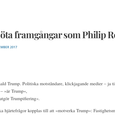
möta framgångar som Philip R
EMBER 2017
ld Trump. Politiska motståndare, klickjagande medier – ja ti
r – »är Trump«,
utgör Trumpifiering«.
ka hjärtefrågor kopplas till att »motverka Trump«: Fastighet