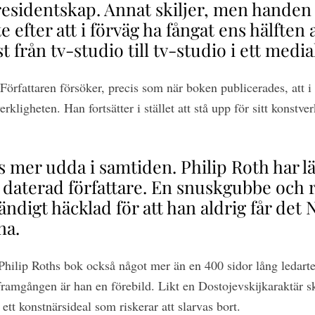
residentskap. Annat skiljer, men handen 
e efter att i förväg ha fångat ens hälften
st från tv-studio till tv-studio i ett media
l. Författaren försöker, precis som när boken publicerades, att 
ligheten. Han fortsätter i stället att stå upp för sitt konstv
s mer udda i samtiden. Philip Roth har l
n daterad författare. En snuskgubbe och r
tändigt häcklad för att han aldrig får det
na.
Philip Roths bok också något mer än en 400 sidor lång ledarte
ramgången är han en förebild. Likt en Dostojevskijkaraktär sk
h ett konstnärsideal som riskerar att slarvas bort.