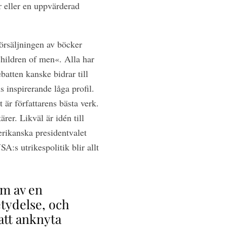
r eller en uppvärderad
försäljningen av böcker
hildren of men«. Alla har
tten kanske bidrar till
s inspirerande låga profil.
 är författarens bästa verk.
ärer. Likväl är idén till
erikanska presidentvalet
:s utrikespolitik blir allt
om av en
etydelse, och
att anknyta