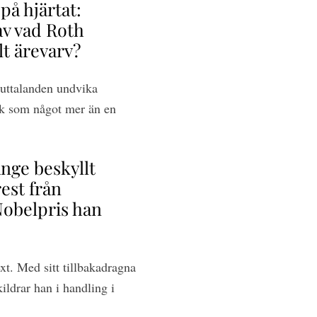
på hjärtat:
 av vad Roth
lt ärevarv?
i uttalanden undvika
erk som något mer än en
änge beskyllt
est från
 Nobelpris han
xt. Med sitt tillbakadragna
ildrar han i handling i