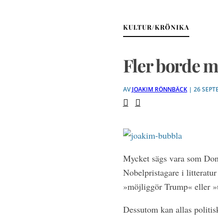
KULTUR/KRÖNIKA
Fler borde 
AV
JOAKIM RÖNNBÄCK
| 26 SEPT
Mycket sägs vara som Dona
Nobelpristagare i litteratu
»möjliggör Trump« eller »
Dessutom kan allas politis