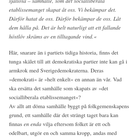
själlösa – samhälle, som det socialliberala
etablissemanget skapat åt oss. Vi bekämpar det.
Därför hatat de oss. Därför bekämpar de oss. Låt
dem hålla på. Det är helt naturligt att ett fallande
höstlöv skräms av en tilltagande vind.«
Här, snarare än i partiets tidiga historia, finns det
tunga skälet till att demokratiska partier inte kan gå i
armkrok med Sverigedemokraterna. Deras
»demokrati« är »helt enkelt« en annan än vår. Vad
ska ersätta det samhälle som skapats av »det
socialliberala etablissemanget«?
Av allt att döma samhälle byggt på folkgemenskapens
grund, ett samhälle där det strängt taget bara kan
finnas
en enda
vilja eftersom folket är ett och
odelbart, utgör en och samma kropp, andas med