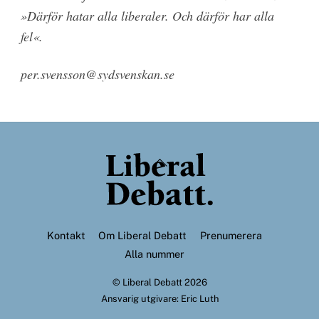
»Därför hatar alla liberaler. Och därför har alla
fel«.
per.svensson@sydsvenskan.se
Back
To
Top
Kontakt
Om Liberal Debatt
Prenumerera
Alla nummer
©
Liberal Debatt
2026
Ansvarig utgivare: Eric Luth