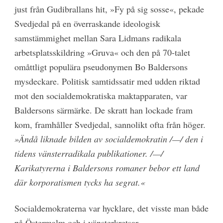
just från Gudibrallans hit, »Fy på sig sosse«, pekade
Svedjedal på en överraskande ideologisk
samstämmighet mellan Sara Lidmans radikala
arbetsplatsskildring »Gruva« och den på 70-talet
omåttligt populära pseudonymen Bo Baldersons
mysdeckare. Politisk samtidssatir med udden riktad
mot den socialdemokratiska maktapparaten, var
Baldersons särmärke. De skratt han lockade fram
kom, framhåller Svedjedal, sannolikt ofta från höger.
»Ändå liknade bilden av socialdemokratin /—/ den i
tidens vänsterradikala publikationer. /—/
Karikatyrerna i Baldersons romaner bebor ett land
där korporatismen tycks ha segrat.«
Socialdemokraterna var hycklare, det visste man både
på Östermalm och i vänsterkretsar.