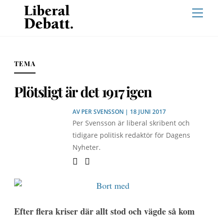
Skip
Men
to
content
TEMA
Plötsligt är det 1917 igen
AV
PER SVENSSON
| 18 JUNI 2017
Per Svensson är liberal skribent och
tidigare politisk redaktör för Dagens
Nyheter.
Efter flera kriser där allt stod och vägde så kom