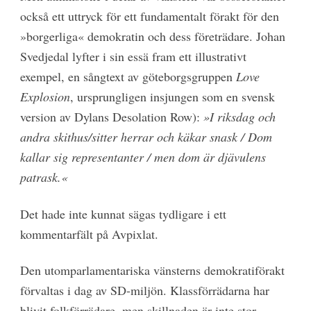
också ett uttryck för ett fundamentalt förakt för den
»borgerliga« demokratin och dess företrädare. Johan
Svedjedal lyfter i sin essä fram ett illustrativt
exempel, en sångtext av göteborgsgruppen
Love
Explosion
, ursprungligen insjungen som en svensk
version av Dylans Desolation Row):
»I riksdag och
andra skithus/sitter herrar och käkar snask / Dom
kallar sig representanter / men dom är djävulens
patrask.«
Det hade inte kunnat sägas tydligare i ett
kommentarfält på Avpixlat.
Den utomparlamentariska vänsterns demokratiförakt
förvaltas i dag av SD-miljön. Klassförrädarna har
blivit folkförrädare, men skillnaden är inte stor.