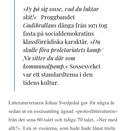
»Fy på sig sosse, vad du luktar
skit!«
Proggbandet
Gudibrallans
dänga från 1971 tog
fasta på socialdemokratins
klassförrädiska karaktär.
»Du
skulle föra proletariatets kamp/
Nu sitter du där som
kommunalpamp.«
Sossesveket
var ett standardtema i den
tidens kultur.
Litteraturvetaren Johan Svedjedal gav för några år
sedan ut en essäsamling ägnad »protestlitteraturen«
från det sena 60-talet och tidiga 70-talet, »Ner med
allt?«. I en av essäerna, som hade hade lånat titeln