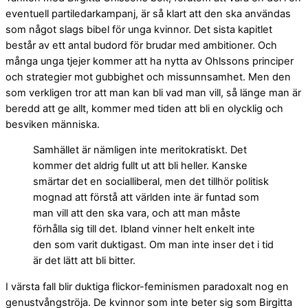
eventuell partiledarkampanj, är så klart att den ska användas
som något slags bibel för unga kvinnor. Det sista kapitlet
består av ett antal budord för brudar med ambitioner. Och
många unga tjejer kommer att ha nytta av Ohlssons principer
och strategier mot gubbighet och missunnsamhet. Men den
som verkligen tror att man kan bli vad man vill, så länge man är
beredd att ge allt, kommer med tiden att bli en olycklig och
besviken människa.
Samhället är nämligen inte meritokratiskt. Det
kommer det aldrig fullt ut att bli heller. Kanske
smärtar det en socialliberal, men det tillhör politisk
mognad att förstå att världen inte är funtad som
man vill att den ska vara, och att man måste
förhålla sig till det. Ibland vinner helt enkelt inte
den som varit duktigast. Om man inte inser det i tid
är det lätt att bli bitter.
I värsta fall blir duktiga flickor-feminismen paradoxalt nog en
genustvångströja. De kvinnor som inte beter sig som Birgitta