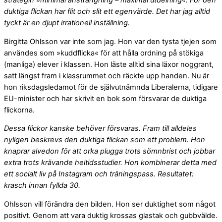
strategin »minimal ansträngning – maximal utdelning«. För den
duktiga flickan har flit och slit ett egenvärde. Det har jag alltid
tyckt är en djupt irrationell inställning.
Birgitta Ohlsson var inte som jag. Hon var den tysta tjejen som
användes som »kuddflicka« för att hålla ordning på stökiga
(manliga) elever i klassen. Hon läste alltid sina läxor noggrant,
satt längst fram i klassrummet och räckte upp handen. Nu är
hon riksdagsledamot för de självutnämnda Liberalerna, tidigare
EU-minister och har skrivit en bok som försvarar de duktiga
flickorna.
Dessa flickor kanske behöver försvaras. Fram till alldeles
nyligen beskrevs den duktiga flickan som ett problem. Hon
knaprar alvedon för att orka plugga trots sömnbrist och jobbar
extra trots krävande heltidsstudier. Hon kombinerar detta med
ett socialt liv på Instagram och träningspass. Resultatet:
krasch innan fyllda 30.
Ohlsson vill förändra den bilden. Hon ser duktighet som något
positivt. Genom att vara duktig krossas glastak och gubbvälde.