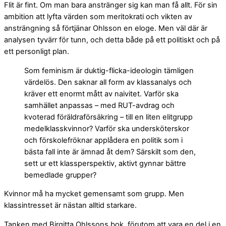
Flit är fint. Om man bara anstränger sig kan man få allt. För sin
ambition att lyfta värden som meritokrati och vikten av
ansträngning så förtjänar Ohlsson en eloge. Men väl där är
analysen tyvärr för tunn, och detta både på ett politiskt och på
ett personligt plan.
Som feminism är duktig-flicka-ideologin tämligen
värdelös. Den saknar all form av klassanalys och
kräver ett enormt mått av naivitet. Varför ska
samhället anpassas – med RUT-avdrag och
kvoterad föräldraförsäkring – till en liten elitgrupp
medelklasskvinnor? Varför ska undersköterskor
och förskolefröknar applådera en politik som i
bästa fall inte är ämnad åt dem? Särskilt som den,
sett ur ett klassperspektiv, aktivt gynnar bättre
bemedlade grupper?
Kvinnor må ha mycket gemensamt som grupp. Men
klassintresset är nästan alltid starkare.
Tanken med Birgitta Ohlssons bok, förutom att vara en del i en