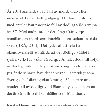
År 2014 anmäldes 317 fall av mord, dråp eller
misshandel med dödlig utgång. Det kan jämföras
med antalet
konstaterade
fall av dödligt våld samma
år: 87. Med andra ord är det långt ifrån varje
anmälan om mord som innebär att ett sådant faktiskt
skett (BRÅ, 2014). Det tycks alltså relativt
okontroversiellt att hävda att det dödliga våldet i
själva verket
minskat
i Sverige: Antalet döda till följd
av dödligt våld har legat på omkring hundra personer
per år de senaste fyra decennierna – samtidigt som
Sveriges befolkning ökat kraftigt. Så snarare än att
antalet fall av dödligt våld ökar så tycks det som att
det är vår tilltro till samhället som förändrats.
Karin Hermansson
är juridikstudent och vice