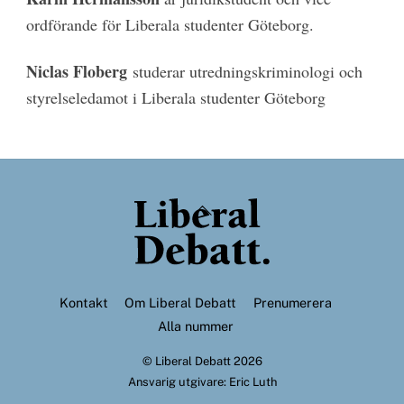
ordförande för Liberala studenter Göteborg.
Niclas Floberg
studerar utredningskriminologi och
styrelseledamot i Liberala studenter Göteborg
Back
To
Top
Kontakt
Om Liberal Debatt
Prenumerera
Alla nummer
©
Liberal Debatt
2026
Ansvarig utgivare: Eric Luth