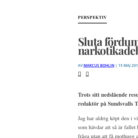
PERSPEKTIV
Sluta fördum
narkotikadeb
AV
MARCUS BOHLIN
| 15 MAJ 20
Trots sitt nedslående res
redaktör på Sundsvalls T
Jag har aldrig köpt den i v
som hävdar att så är ­falle
fråga utan att få mothugg a