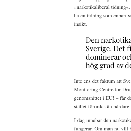
»narkotikaliberal tidning«.
ha en tidning som enbart s
insikt.
Den narkotika
Sverige. Det 
dominerar och 
hög grad av de
Inte ens det faktum att Sv
Monitoring Centre for Dru
genomsnittet i EU! – får de
stället förordas än hårdare
I dag innebär den narkotika
fungerar. Om man nu vill ha