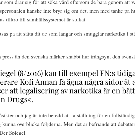
r som drar sig för att söka vård eftersom de bara genom att v
rdspersonalen kanske inte bryr sig om det, men med tanke på 
s tilltro till samhällssystemet är stukat.
tsas på att sätta dit de som langar och smugglar narkotika i stä
press än den svenska märker snabbt hur trångsynt den svensk
iegel (8/2016) kan till exempel FN:s tidig
rare Kofi Annan få ägna några sidor åt a
er att legalisering av narkotika är en bät
on Drugs«.
sikter och jag är inte beredd att ta ställning för en fullständi
 kunna överblicka följderna. Men det är befriande att debatten
Der Spiegel.