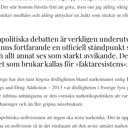
 Det står honom förstås fritt att göra, även om jag aldrig riktig
meker medhårs och aldrig uttrycker en åsikt som sticker ut ell
politiska debatten är verkligen underutv
finns fortfarande en officiell ståndpunkt
allt annat ses som starkt avvikande. Deb
t som brukar kallas för »faktaresistens«
erige har den näst högsta dödligheten bland narkomaner enli
gs and Drug Addiction – 2013 var dödligheten i Sverige fyra 
 inbitna anhängarna av den svenska narkotikapolitiken att vara
 batonger och än fler gripna missbrukare.
politiska nollvisionen att ingen ska testa narkotika. Det är upp
 en nollvision så är det rimligare att den avser antalet narkot