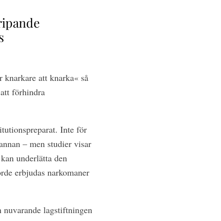
gripande
s
r knarkare att knarka« så
att förhindra
utionspreparat. Inte för
n annan – men studier visar
 kan underlätta den
borde erbjudas narkomaner
n nuvarande lagstiftningen