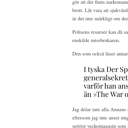
gör att det finns narkomane
brott. Låt vara att sjukvå
är det inte märkligt om dera
Polisens resurser kan då sa
enskilde missbrukaren.
Den som också läser annan 
I tyska Der Sp
generalsekrete
varför han ans
än »The War 
Jag delar inte alla Annans å
eftersom jag inte anser mig
seriöst veckomagasin som 