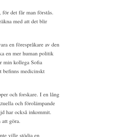
 för det får man förstås.
räkna med att det blir
 vara en förespråkare av den
råka en mer human politik
r min kollega Sofia
t befinns medicinskt
per och forskare. I en lång
ektuella och förolämpande
öljd har också inkommit.
 att göra.
te ville stödja en