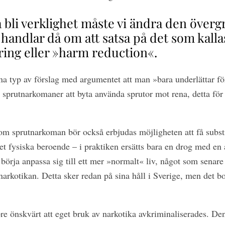
a bli verklighet måste vi ändra den över
 handlar då om att satsa på det som kalla
ing eller »harm reduction«.
enna typ av förslag med argumentet att man »bara underlättar fö
a sprutnarkomaner att byta använda sprutor mot rena, detta för 
om sprutnarkoman bör också erbjudas möjligheten att få substit
r det fysiska beroende – i praktiken ersätts bara en drog med e
örja anpassa sig till ett mer »normalt« liv, något som senare
narkotikan. Detta sker redan på sina håll i Sverige, men det 
ore önskvärt att eget bruk av narkotika avkriminaliserades. De