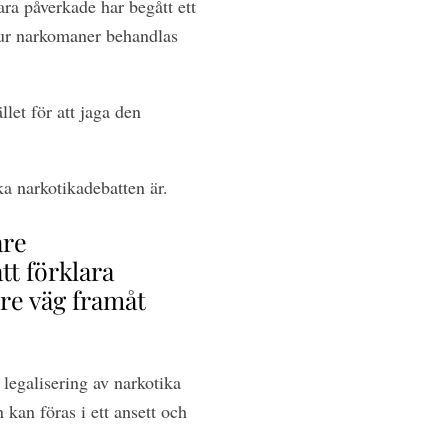
ara påverkade har begått ett
hur narkomaner behandlas
llet för att jaga den
a narkotikadebatten är.
are
tt förklara
tre väg framåt
g legalisering av narkotika
 kan föras i ett ansett och