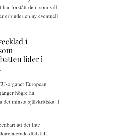
t har förstått dem som vill
er erbjuder en ny eventuell
ecklad i
 som
atten lider i
.
g EU-organet European
gånger högre än
 det minsta självkritiska. I
enbart att det inte
ikarelaterade dödsfall.