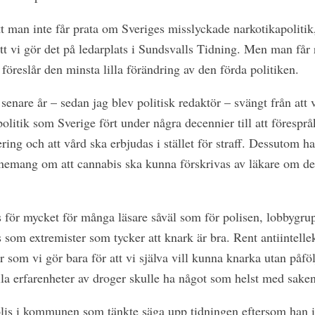
att man inte får prata om Sveriges misslyckade narkotikapolitik,
tt vi gör det på ledarplats i Sundsvalls Tidning. Men man får 
föreslår den minsta lilla förändring av den förda politiken.
senare år – sedan jag blev politisk redaktör – svängt från att
politik som Sverige fört under några decennier till att föresp
ng och att vård ska erbjudas i stället för straff. Dessutom ha
onemang om att cannabis ska kunna förskrivas av läkare om de
s för mycket för många läsare såväl som för polisen, lobbygrup
s som extremister som tycker att knark är bra. Rent antiintell
r som vi gör bara för att vi själva vill kunna knarka utan påf
la erfarenheter av droger skulle ha något som helst med saken
lis i kommunen som tänkte säga upp tidningen eftersom han in