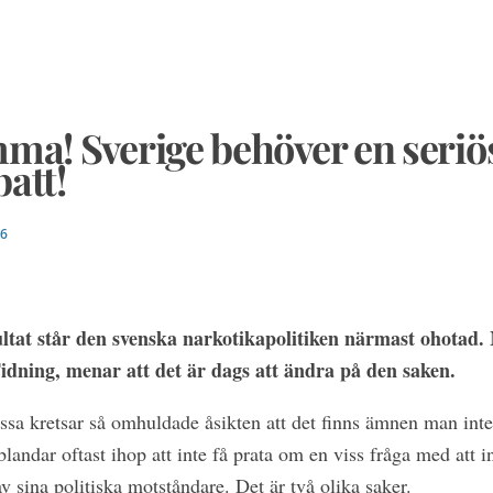
ma! Sverige behöver en seriö
att!
16
ultat står den svenska narkotikapolitiken närmast ohotad.
idning, menar att det är dags att ändra på den saken.
issa kretsar så omhuldade åsikten att det finns ämnen man inte
t blandar oftast ihop att inte få prata om en viss fråga med att
v sina politiska motståndare. Det är två olika saker.