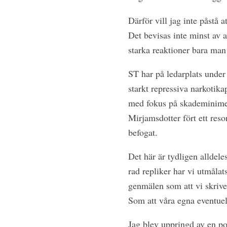
Därför vill jag inte påstå 
Det bevisas inte minst av a
starka reaktioner bara man 
ST har på ledarplats under 
starkt repressiva narkotika
med fokus på skademinimeri
Mirjamsdotter fört ett res
befogat.
Det här är tydligen alldele
rad repliker har vi utmålat
genmälen som att vi skrive
Som att våra egna eventuel
Jag blev uppringd av en po