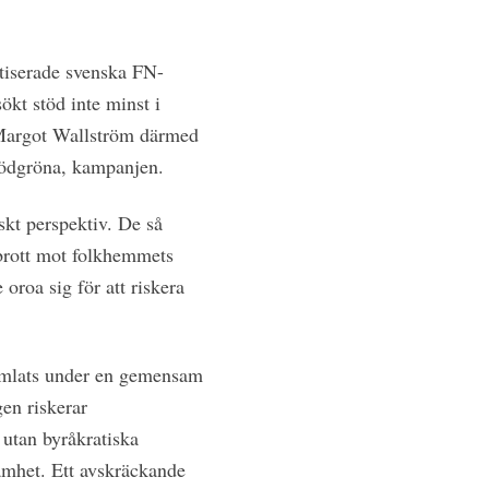
itiserade svenska FN-
sökt stöd inte minst i
r Margot Wallström därmed
 rödgröna, kampanjen.
iskt perspektiv. De så
sbrott mot folkhemmets
oroa sig för att riskera
amlats under en gemensam
en riskerar
utan byråkratiska
samhet. Ett avskräckande