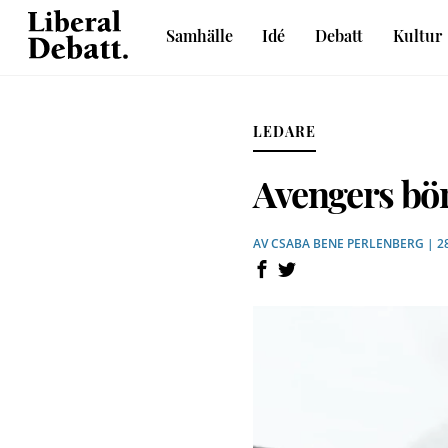
Skip
Samhälle
Idé
Debatt
Kultur
to
Sveriges liberala idétidskrift
content
LEDARE
Avengers bör
AV
CSABA BENE PERLENBERG
| 2