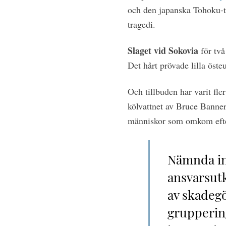
och den japanska Tohoku-t
tragedi.
Slaget vid Sokovia
för två
Det hårt prövade lilla östeu
Och tillbuden har varit fl
kölvattnet av Bruce Banner
människor som omkom efter
Nämnda in
ansvarsut
av skadegö
grupperi