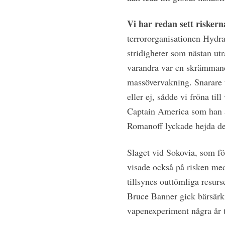
Vi har redan sett riskern
terrororganisationen Hydra
stridigheter som nästan ut
varandra var en skrämmande
massövervakning. Snarare t
eller ej, sådde vi fröna til
Captain America som han ä
Romanoff lyckade hejda de
Slaget vid Sokovia, som f
visade också på risken me
tillsynes outtömliga resurs
Bruce Banner gick bärsär
vapenexperiment några år t