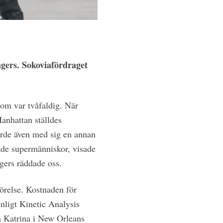
gers. Sokoviafördraget
som var tvåfaldig. När
anhattan ställdes
rde även med sig en annan
lade supermänniskor, visade
gers räddade oss.
örelse. Kostnaden för
nligt Kinetic Analysis
n Katrina i New Orleans