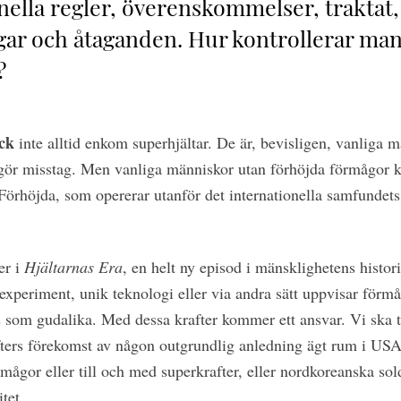
nella regler, överenskommelser, traktat,
gar och åtaganden. Hur kontrollerar ma
?
ck
inte alltid enkom superhjältar. De är, bevisligen, vanliga
ör misstag. Men vanliga människor utan förhöjda förmågor kan
 Förhöjda, som opererar utanför det internationella samfundets s
er i
Hjältarnas Era
, en helt ny episod i mänsklighetens histor
xperiment, unik teknologi eller via andra sätt uppvisar förmå
som gudalika. Med dessa krafter kommer ett ansvar. Vi ska ta
fters förekomst av någon outgrundlig anledning ägt rum i USA.
mågor eller till och med superkrafter, eller nordkoreanska so
itet.