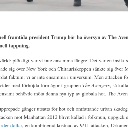
uell framtida president Trump bör ha översyn av The Aven
nell tappning.
ärld: plötsligt var vi inte ensamma längre. Det var en insikt 
ade sig över New York och Chitauriskeppen sänkte sig över M
rdat faktum: vi är inte ensamma i universum.
Men attacken fö
divider med förhöjda förmågor i gruppen
The Avengers
, så kal
e ensamt behövde möta denna nya typ av globala hot. The Aven
upprepade gånger utsatts för hot och omfattande urban skadeg
tacken mot Manhattan 2012 blivit kallad i folkmun, uppgick e
rder dollar
, en kombinerad kostnad av 9/11-attacken, Orkane