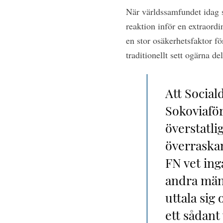
När världssamfundet idag s
reaktion inför en extraord
en stor osäkerhetsfaktor f
traditionellt sett ogärna de
Att Social
Sokoviafö
överstatli
överraskan
FN vet ing
andra männ
uttala sig
ett sådant