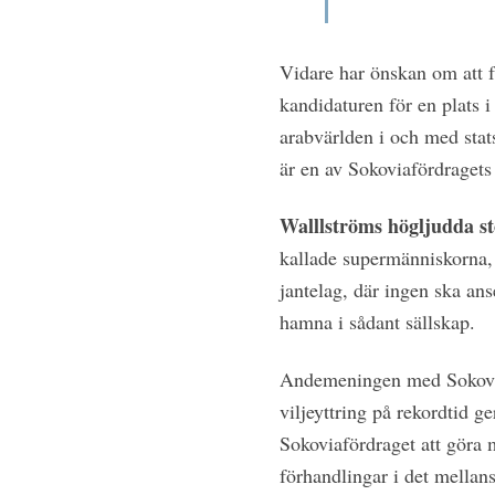
Vidare har önskan om att f
kandidaturen för en plats i 
arabvärlden i och med stat
är en av Sokoviafördragets
Walllströms högljudda s
kallade supermänniskorna, 
jantelag, där ingen ska ans
hamna i sådant sällskap.
Andemeningen med Sokoviaf
viljeyttring på rekordtid g
Sokoviafördraget att göra 
förhandlingar i det mellan