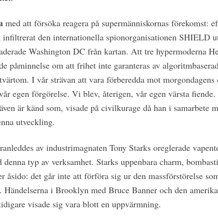
a
med att försöka reagera på supermänniskornas förekomst: efte
 infiltrerat den internationella spionorganisationen SHIELD ut
raderade Washington DC från kartan. Att tre hypermoderna Hel
 påminnelse om att frihet inte garanteras av algoritmbasera
värtom. I vår strävan att vara förberedda mot morgondagens o
l vår egen förgörelse. Vi blev, återigen, vår egen värsta fiende.
ven är känd som, visade på civilkurage då han i samarbete m
nna utveckling.
öranleddes av industrimagnaten Tony Starks oreglerade vapent
d denna typ av verksamhet. Starks uppenbara charm, bombast
er åsido: det går inte att förföra sig ur den massförstörelse s
k. Händelserna i Brooklyn med Bruce Banner och den amerik
idigare visade sig vara blott en uppvärmning.