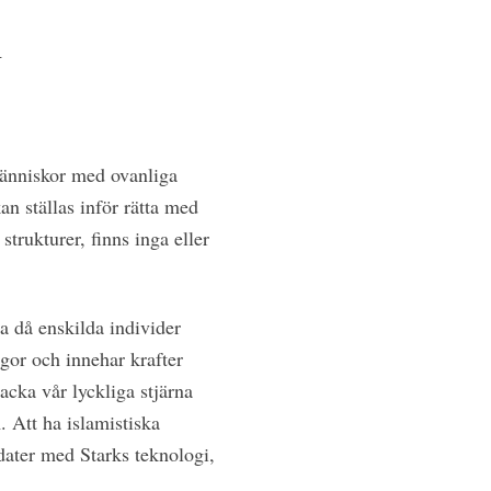
n
 människor med ovanliga
 ställas inför rätta med
trukturer, finns inga eller
ia då enskilda individer
gor och innehar krafter
cka vår lyckliga stjärna
 Att ha islamistiska
ldater med Starks teknologi,