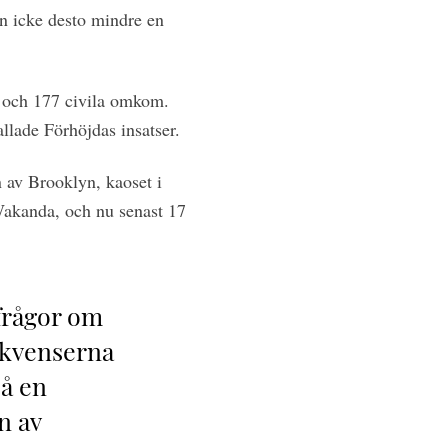
n icke desto mindre en
r och 177 civila omkom.
allade Förhöjdas insatser.
n av Brooklyn, kaoset i
Wakanda, och nu senast 17
frågor om
ekvenserna
då en
n av