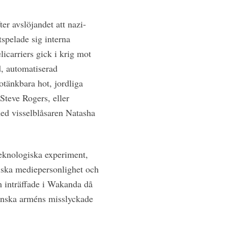
r avslöjandet att nazi-
spelade sig interna
icarriers gick i krig mot
d, automatiserad
tänkbara hot, jordliga
 Steve Rogers, eller
ed visselblåsaren Natasha
eknologiska experiment,
iska mediepersonlighet och
om inträffade i Wakanda då
anska arméns misslyckade