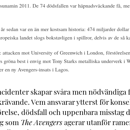
sunamin 2011. De 74 dödsfallen var häpnadsväckande få, me
 år sedan var en än mer kostsam historia: 474 miljarder dolla
ropeiska landet slogs bokstavligen i spillror, delvis av de så k
er: attacken mot University of Greenwich i London, förstörelse
s gröna best i envig mot Tony Starks metalliska underverk i 
 en ny Avengers-insats i Lagos.
cidenter skapar svåra men nödvändiga 
krävande. Vem ansvarar ytterst för kons
relse, dödsfall och uppenbara misstag 
ng som
The Avengers
agerar utanför rame