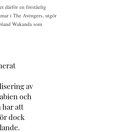
t därför en förståelig
emmar i The Avengers, utgör
äribland Wakanda som
nerat
lisering av
rabien och
har att
gör dock
klande.