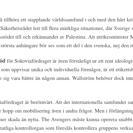
å tillhöra ett stapplande världssamfund i och med den hårt kr
Säkerhetsrådet lett till flera märkliga situationer, där Sverige 
sstödet till och erkännandet av Palestina. Att utrikesministe
 största anhängare bör ses som ett del i den svenska, nej den
töd
för Sokoviafördraget är även förståeligt ur ett rent ideolog
som uppvisar unika och individuella förmågor, är ett etikett
e sig vara bättre än någon annan. Wallström behöver dock inte 
ördraget är berömvärt. Att det internationella samfundet s
er hopp om mobilisering även i andra frågor. Men i förlängning
mer skada än nytta. The Avengers måste kunna operera snabbt 
statliga kontrollorgan som föreslås kontrollera gruppens verk