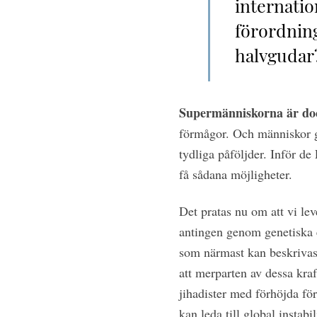
internatio
förordnin
halvgudar
Supermänniskorna är do
förmågor. Och människor g
tydliga påföljder. Inför de
få sådana möjligheter.
Det pratas nu om att vi lev
antingen genom genetiska e
som närmast kan beskrivas 
att merparten av dessa kra
jihadister med förhöjda för
kan leda till global instabil