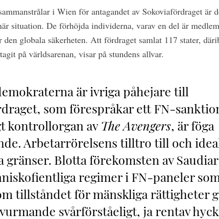
ammanstrålar i Wien för antagandet av Sokoviafördraget är de
inär situation. De förhöjda individerna, varav en del är medl
ör den globala säkerheten. Att fördraget samlat 117 stater, d
ltagit på världsarenan, visar på stundens allvar.
demokraterna är ivriga påhejare till
rdraget, som förespråkar ett FN-sanktio
gt kontrollorgan av
The Avengers
, är föga
de. Arbetarrörelsens tilltro till och idea
a gränser. Blotta förekomsten av Saudia
iskofientliga regimer i FN-paneler som 
 om tillståndet för mänskliga rättigheter 
 vurmande svårförståeligt, ja rentav hyc