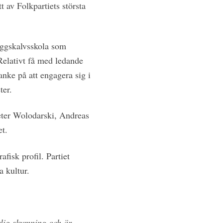
t av Folkpartiets största
äggskalvsskola som
elativt få med ledande
nke på att engagera sig i
ter.
eter Wolodarski, Andreas
t.
fisk profil. Partiet
a kultur.
rlig skymning och är