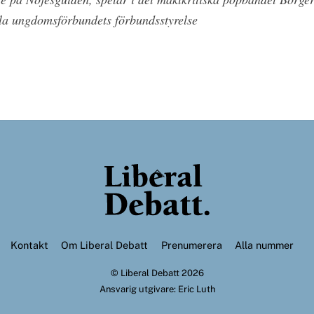
ala ungdomsförbundets förbundsstyrelse
Back
To
Top
Kontakt
Om Liberal Debatt
Prenumerera
Alla nummer
©
Liberal Debatt
2026
Ansvarig utgivare: Eric Luth