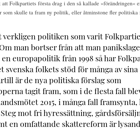
t att Folkpartiets första drag i den så kallade »förändringen« e
 som skulle ta fram ny politik, eller åtminstone fler politiska 
 verkligen politiken som varit Folkparti
Om man bortser från att man panikslage
id en europapolitik från 1998 så har Folkpa
et svenska folkets stöd för många av sina 
rtill är de nya politiska förslag som
perna tagit fram, som i de flesta fall ble
 landsmötet 2015, i många fall framsynta, 
 Steg mot fri hyressättning, gårdsförsäljn
amt en omfattande skattereform är lysan