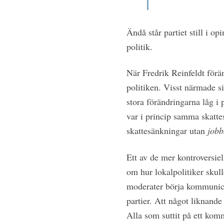
Ändå står partiet still i 
politik.
När Fredrik Reinfeldt förä
politiken. Visst närmade s
stora förändringarna låg i
var i princip samma skatt
skattesänkningar utan
jobb
Ett av de mer kontroversie
om hur lokalpolitiker skul
moderater börja kommunicer
partier. Att något liknande
Alla som suttit på ett ko