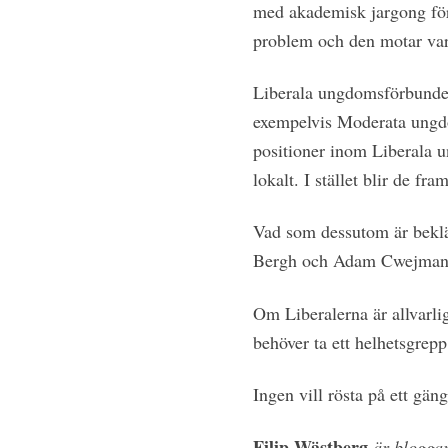
med akademisk jargong förkl
problem och den motar varj
Liberala ungdomsförbundet,
exempelvis Moderata ungd
positioner inom Liberala u
lokalt. I stället blir de fr
Vad som dessutom är beklä
Bergh och Adam Cwejman – g
Om Liberalerna är allvarlig
behöver ta ett helhetsgrepp
Ingen vill rösta på ett gäng
Filip Wästberg
är bloggar