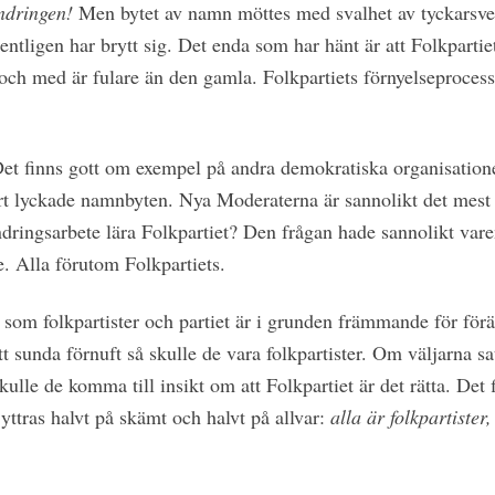
ndringen!
Men bytet av namn möttes med svalhet av tyckarsver
ntligen har brytt sig. Det enda som har hänt är att Folkpartie
och med är fulare än den gamla. Folkpartiets förnyels­eprocess
t finns gott om exempel på andra demokratiska organisationer
 lyckade namnbyten. Nya Moderaterna är sannolikt det mest
ndringsarbete lära Folk­partiet? Den frågan hade sannolikt v
te. Alla förutom Folkpartiets.
a som folkpartister och partiet är i grunden främmande för fö
tt sunda förnuft så skulle de vara folkpartister. Om väljarna sa
kulle de komma till insikt om att Folkpartiet är det rätta. Det f
yttras halvt på skämt och halvt på allvar:
alla är folkpartister