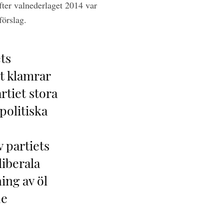
fter ­valnederlaget 2014 var
förslag.
ets
t klamrar
rtiet stora
politiska
v partiets
liberala
ing av öl
de