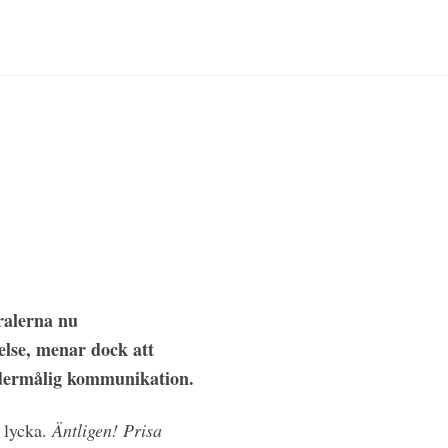
ralerna nu
else, menar dock att
undermålig kommunikation.
v lycka.
Äntligen! Prisa