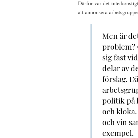
Därför var det inte konstig
att annonsera arbets­grupper
Men är det
problem? 
sig fast v
delar av d
förslag. Dä
arbetsgrup
politik på
och kloka.
och vin s
exempel.