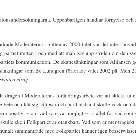
opinionsundersökningarna. Uppenbarligen handlar förnyelse oc
ndrade Moderaterna i mitten av 2000-talet var det inte i huvu
ig partiet mitten i och med att man gav upp striden om den sv
 partiets kommunikation. De skattesänkningar som Alliansen g
esänkningar som Bo Lundgren förlorade valet 2002 på. Men 20
skatteavdrag
.
lla dragen i Moderaternas förändringsarbete var att skicka ut 
le bete och klä sig. Slipsar och pärlhalsband skulle väck och 
a positivt – om vad som var möjligt – i stället för vad som 
 skulle ske i Folkpartiet är otänkbart. Vad som är mer tragiskt 
mmunalt sammanträde med Folkpartiet känner igen besserwis