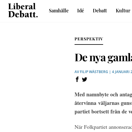
Skip
Samhälle
Idé
Debatt
Kultur
to
Sveriges liberala idétidskrift
content
PERSPEKTIV
De nya gamla
AV
FILIP WÄSTBERG
| 4 JANUARI 
Med namnbyte och antaga
återvinna
väljarnas guns
partiet bortsett från de
När Folkpartiet annonserad