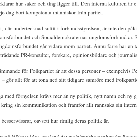
arar hur saker och ting ligger till. Den interna kulturen är et
e dag bort kompetenta människor från partiet.
 där undertecknad suttit i förbundsstyrelsen, är inte den pål
omsförbundet och Socialdemokraternas ungdomsförbund är. R
ngdomsförbundet går vidare inom partiet. Ännu färre har en ta
amträdande PR-konsulter, forskare, opinionsbildare och journalis
mmande för Folkpartiet är att dessa personer – exempelvis P
ör allt för att tona ned sitt tidigare samröre med Folkpartie
a med förnyelsen krävs mer än ny politik, nytt namn och ny gra
 kring sin kommunikation och framför allt rannsaka sin intern
 besserwissrar, oavsett hur rimlig deras politik är.
e på Nöjesguiden, spelar i det maktkritiska popbandet Borge