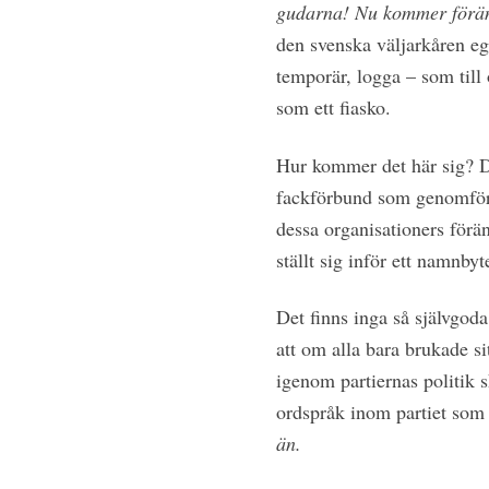
gudarna! Nu kommer ­förä
den svenska väljarkåren ege
temporär, logga – som till 
som ett fiasko.
Hur kommer det här sig? De
fackförbund som genomfört
dessa organisationers förä
ställt sig inför ett namnby
Det finns inga så självgod
att om alla bara brukade si
igenom partiernas politik s
ordspråk inom partiet som 
än.