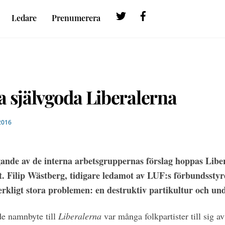
Twitter
Facebook
Ledare
Prenumerera
 självgoda Liberalerna
2016
nde av de interna arbetsgruppernas förslag hoppas Libe
t. Filip Wästberg, tidigare ledamot av LUF:s förbundsstyr
 verkligt stora problemen: en destruktiv partikultur och 
e ­namnbyte till
Liberalerna
var många folkpartister till sig a