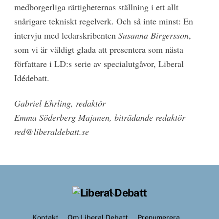
medborgerliga rättigheternas ställning i ett allt
snårigare tekniskt regelverk. Och så inte minst: En
intervju med ledarskribenten
Susanna Birgersson
,
som vi är väldigt glada att presentera som nästa
författare i LD:s serie av specialutgåvor, Liberal
Idédebatt.
Gabriel Ehrling, redaktör
Emma Söderberg Majanen, biträdande redaktör
red@liberaldebatt.se
Back
To
Top
Kontakt
Om Liberal Debatt
Prenumerera