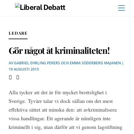
Skip
Men
to
content
LEDARE
Gör något åt kriminaliteten!
AV
GABRIEL EHRLING PERERS
OCH
EMMA SÖDERBERG MAJANEN
|
19 AUGUSTI 2015
Alla tycker att det är för mycket brottslighet i
Sverige. Tyvärr talar vi dock sällan om det mest
effektiva sättet att minska den: att avkriminalisera
vissa handlingar. Ett agerande är nämligen inte
kriminellt i sig, utan därför att vi genom lagstiftning