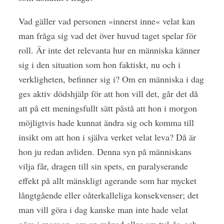
Vad gäller vad personen »innerst inne« velat kan
man fråga sig vad det över huvud taget spelar för
roll. Är inte det relevanta hur en människa känner
sig i den situation som hon faktiskt, nu och i
verkligheten, befinner sig i? Om en människa i dag
ges aktiv dödshjälp för att hon vill det, går det då
att på ett meningsfullt sätt påstå att hon i morgon
möjligtvis hade ­kunnat ändra sig och komma till
insikt om att hon i själva verket velat leva? Då är
hon ju redan avliden. Denna syn på människans
vilja får, dragen till sin spets, en paralyserande
effekt på allt mänskligt agerande som har mycket
långtgående eller oåterkalleliga konsekvenser; det
man vill göra i dag kanske man inte hade velat
göra i morgon, om en månad eller om två år, och