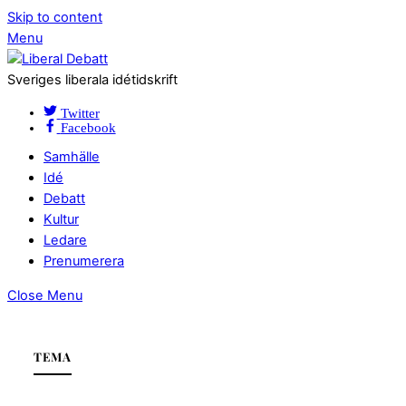
Skip to content
Menu
Sveriges liberala idétidskrift
Twitter
Facebook
Samhälle
Idé
Debatt
Kultur
Ledare
Prenumerera
Close Menu
TEMA