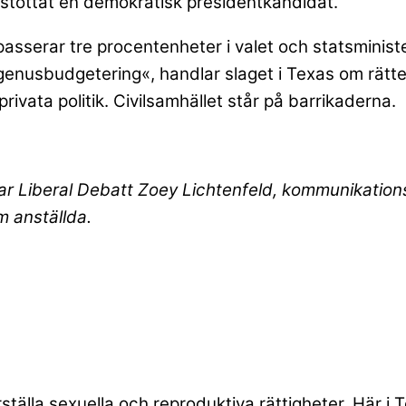
stöttat en demokratisk presidentkandidat.
 passerar tre procentenheter i valet och statsministe
»genusbudgetering«, handlar slaget i Texas om rätt
rivata politik. Civilsamhället står på barrikaderna.
far Liberal Debatt Zoey Lichtenfeld, kommunikatio
m anställda.
ställa sexuella och reproduktiva rättigheter. Här i 