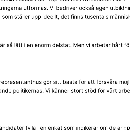
ingarna utformas. Vi bedriver också egen utbildning
ga som ställer upp ideellt, det finns tusentals männi
e är så lätt i en enorm delstat. Men vi arbetar hårt f
resentanthus gör sitt bästa för att försvåra möjli
nde politikernas. Vi känner stort stöd för vårt arbete
 kandidater fylla i en enkät som indikerar om de är »p