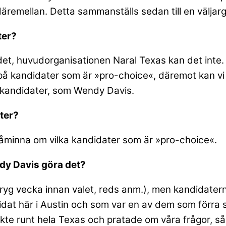
äremellan. Detta sammanställs sedan till en väljar
ter?
det, huvudorganisationen Naral Texas kan det inte. 
 på kandidater som är »pro-choice«, däremot kan vi i
«-kandidater, som Wendy Davis.
ater?
 påminna om vilka kandidater som är »pro-choice«.
ndy Davis göra det?
n dryg vecka innan valet, reds anm.), men kandidater
at här i Austin och som var en av dem som förra s
kte runt hela Texas och pratade om våra frågor, så 