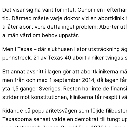
Det visar sig ha varit för intet. Genom en i efter
tid. Därmed måste varje doktor vid en abortklinik ha
tillåter abort vore detta inget problem: Aborter ut
allmän vård om behov uppstår.
Men i Texas – där sjukhusen i stor utsträckning äg
pennstreck. 21 av Texas 40 abortkliniker tvingas 
Ett annat avsnitt i lagen gör att abortklinikerna 
men från och med 1 september 2014, då lagen får f
yta 1,5 gånger Sveriges. Resten har inte de finans
strider mot konstitutionen, klinikerna får respit i 
Ridande på popularitetsvågen som följde filibuste
Texasborna senast valde en demokrat till tungt 