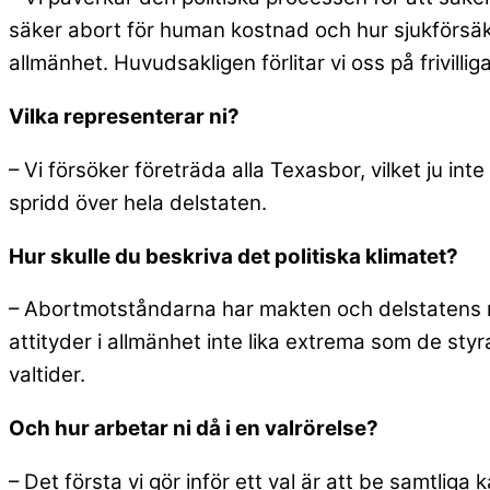
säker abort för human kostnad och hur sjukförsäkr
allmänhet. Huvudsakligen förlitar vi oss på frivilli
Vilka representerar ni?
– Vi försöker företräda alla Texasbor, vilket ju int
spridd över hela delstaten.
Hur skulle du beskriva det politiska klimatet?
– Abortmotståndarna har makten och delstatens rep
attityder i allmänhet inte lika extrema som de styra
valtider.
Och hur arbetar ni då i en valrörelse?
– Det första vi gör inför ett val är att be samtliga