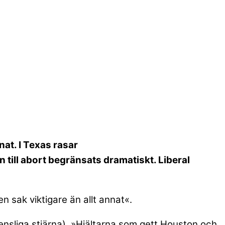
nat. I Texas rasar
n till abort begränsats dramatiskt. Liberal
n sak viktigare än allt annat«.
ensliga stjärna). »Hjältarna som gett Houston och