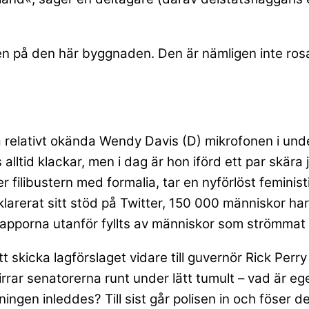
gen på den här byggnaden. Den är nämligen inte rosa.
då relativt okända Wendy Davis (D) mikrofonen i un
s alltid klackar, men i dag är hon iförd ett par skä
 filibustern med formalia, tar en nyförlöst feminist
rerat sitt stöd på Twitter, 150 000 människor har l
apporna utanför fyllts av människor som strömmat ti
t skicka lagförslaget vidare till guvernör Rick Perry
rrar senatorerna runt under lätt tumult – vad är ege
ngen inleddes? Till sist går polisen in och föser d