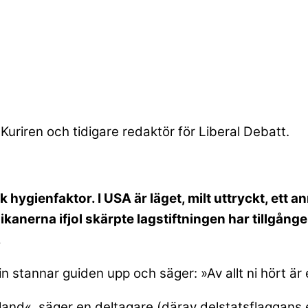
-Kuriren och tidigare redaktör för Liberal Debatt.
 hygienfaktor. I USA är läget, milt uttryckt, ett an
ikanerna ifjol skärpte lagstiftningen har tillgånge
.
 stannar guiden upp och säger: »Av allt ni hört är e
 land«, säger en deltagare (därav delstatsflaggans 