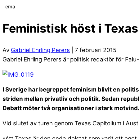
Tema
Feministisk höst i Texas
Av
Gabriel Ehrling Perers
| 7 februari 2015
Gabriel Ehrling Perers är politisk redaktör för Falu
I Sverige har begreppet feminism blivit en politisk
striden mellan privatliv och politik. Sedan republ
Debatt möter två organisationer i stark motvind
Vid slutet av turen genom Texas Capitolium i Austin
»Att Texas är den enda delstat som varit ett eget