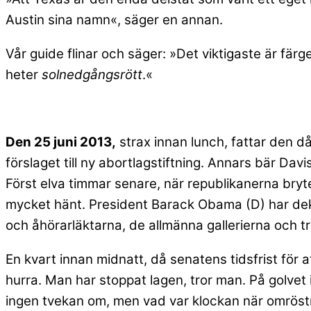
Austin sina namn«, säger en annan.
Vår guide flinar och säger: »Det viktigaste är fär
heter
solnedgångsrött
.«
Den 25 juni 2013,
strax innan lunch, fattar den 
förslaget till ny abortlagstiftning. Annars bär Davi
Först elva timmar senare, när republikanerna bryter
mycket hänt. President Barack Obama (D) har dekla
och åhörarläktarna, de allmänna gallerierna och tr
En kvart innan midnatt, då senatens tidsfrist för at
hurra. Man har stoppat lagen, tror man. På golvet i
ingen tvekan om, men vad var klockan när omröstni