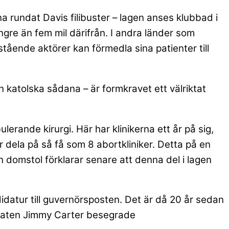
a rundat Davis filibuster – lagen anses klubbad i
längre än fem mil därifrån. I andra länder som
stående aktörer kan förmedla sina patienter till
n katolska sådana – är formkravet ett välriktat
rande kirurgi. Här har klinikerna ett år på sig,
 dela på så få som 8 abortkliniker. Detta på en
n domstol förklarar senare att denna del i lagen
idatur till guvernörsposten. Det är då 20 år sedan
kraten Jimmy Carter besegrade