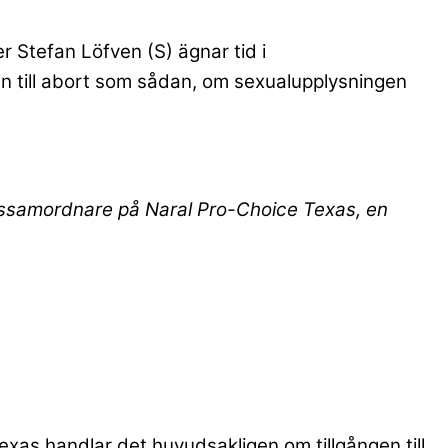
r Stefan Löfven (S) ägnar tid i
en till abort som sådan, om sexualupplysningen
nssamordnare på Naral Pro-Choice Texas, en
Texas handlar det huvudsakligen om tillgången till