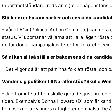
(abortmotståndare, reds anm.) eller någonstans d
Ställer ni er bakom partier och enskilda kandida
– Vår »PAC« (Political Action Committe) kan göra 
status. Vi uppmanar väljarna att i alla lägen rösta
deltar dock i kampanjaktiviteter för »pro-choice
Så ni kan alltså ställa er bakom enskilda kandid
– Det vi gör då är att påminna folk att rösta, och
Vänder sig politiker till Naralförstöd?Skulle We
– Jag tror inte att hon skulle göra det just nu (e
tiden. Exempelvis Donna Howard (D) som är kandid
homosexuella kvinnors rättigheter och hälsa. De å