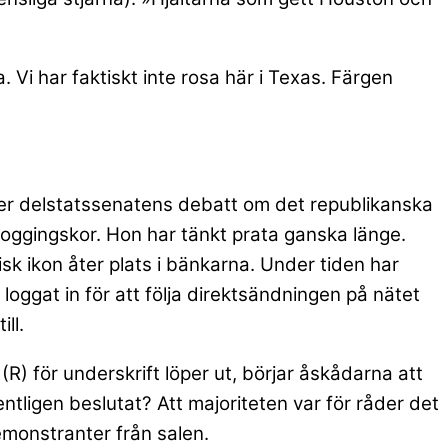
 Vi har faktiskt inte rosa här i Texas. Färgen
der delstatssenatens debatt om det republikanska
ra joggingskor. Hon har tänkt prata ganska länge.
isk ikon åter plats i bänkarna. Under tiden har
oggat in för att följa direktsändningen på nätet
ll.
 (R) för underskrift löper ut, börjar åskådarna att
ntligen beslutat? Att majoriteten var för råder det
emonstranter från salen.