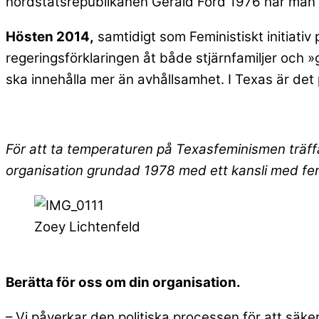
nordstatsrepublikanen Gerald Ford 1976 har man 
Hösten 2014,
samtidigt som Feministiskt initiativ
regeringsförklaringen åt både stjärnfamiljer och 
ska innehålla mer än avhållsamhet. I Texas är det p
För att ta temperaturen på Texasfeminismen träf
organisation grundad 1978 med ett kansli med fe
Zoey Lichtenfeld
Berätta för oss om din organisation.
– Vi påverkar den politiska processen för att säker