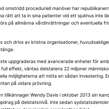
hand omstridd proceduriell manöver har republikanern
 rätt att ta in sina patienter vid ett sjukhus inte 
förs på allmänna vårdinrättningar och eventuella fri
s och drivs av kristna organisationer, huvudsaklige
stänga.
måste uppgraderas med avancerade enheter för ambule
ull effekt, väntas delstatens 22 miljoner människor
iella möjligheterna att möta en sådan investering. E
väntan på vidare prövning.
rn tillkännager Wendy Davis i oktober 2013 sin kand
uppdrag på delstatsnivå. Inte sedan sydstatsdemo