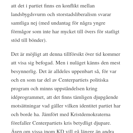
att det i partiet finns en konflikt mellan
landsbygdsvurm och storstadsliberalism svarar
samtliga nej (med undantag för några yngre
förmågor som inte har mycket till övers för statligt
stöd till bönder).
Det är möjligt att denna tillförsikt över tid kommer
att visa sig befogad. Men i nuläget känns den mest
besynnerlig. Det är alldeles uppenbart så, för var
och en som tar del av Centerpartiets politiska
program och minns uppståndelsen kring
idéprogrammet, att det finns tämligen djupgående
motsättningar vad gäller vilken identitet partiet har
och borde ha. Jämfört med Kristdemokraterna
förefaller Centerpartiets kris betydligt djupare.
Även om vissa inom KD vill gå längre än andra