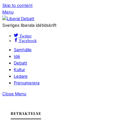
Skip to content
Menu
Sveriges liberala idétidskrift
Twitter
Facebook
Samhälle
Idé
Debatt
Kultur
Ledare
Prenumerera
Close Menu
BETRAKTELSE