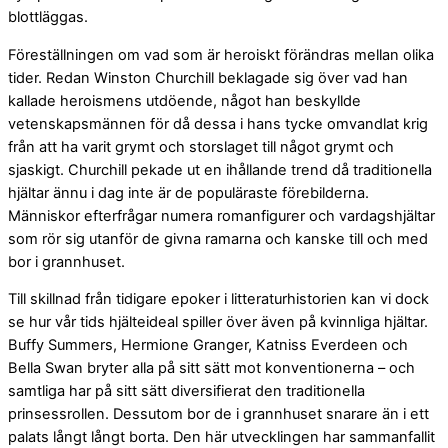
blottläggas.
Föreställningen om vad som är heroiskt förändras mellan olika
tider. Redan Winston Churchill beklagade sig över vad han
kallade heroismens utdöende, något han beskyllde
vetenskapsmännen för då dessa i hans tycke omvandlat krig
från att ha varit grymt och storslaget till något grymt och
sjaskigt. Churchill pekade ut en ihållande trend då traditionella
hjältar ännu i dag inte är de populäraste förebilderna.
Människor efterfrågar numera romanfigurer och vardagshjältar
som rör sig utanför de givna ramarna och kanske till och med
bor i grannhuset.
Till skillnad från tidigare epoker i litteraturhistorien kan vi dock
se hur vår tids hjälteideal spiller över även på kvinnliga hjältar.
Buffy Summers, Hermione Granger, Katniss Everdeen och
Bella Swan bryter alla på sitt sätt mot konventionerna – och
samtliga har på sitt sätt diversifierat den traditionella
prinsessrollen. Dessutom bor de i grannhuset snarare än i ett
palats långt långt borta. Den här utvecklingen har sammanfallit