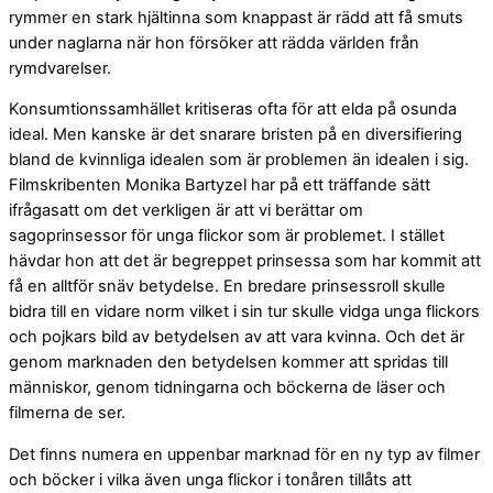
rymmer en stark hjältinna som knappast är rädd att få smuts
under naglarna när hon försöker att rädda världen från
rymdvarelser.
Konsumtionssamhället kritiseras ofta för att elda på osunda
ideal. Men kanske är det snarare bristen på en diversifiering
bland de kvinnliga idealen som är problemen än idealen i sig.
Filmskribenten Monika Bartyzel har på ett träffande sätt
ifrågasatt om det verkligen är att vi berättar om
sagoprinsessor för unga flickor som är problemet. I stället
hävdar hon att det är begreppet prinsessa som har kommit att
få en alltför snäv betydelse. En bredare prinsessroll skulle
bidra till en vidare norm vilket i sin tur skulle vidga unga flickors
och pojkars bild av betydelsen av att vara kvinna. Och det är
genom marknaden den betydelsen kommer att spridas till
människor, genom tidningarna och böckerna de läser och
filmerna de ser.
Det finns numera en uppenbar marknad för en ny typ av filmer
och böcker i vilka även unga flickor i tonåren tillåts att