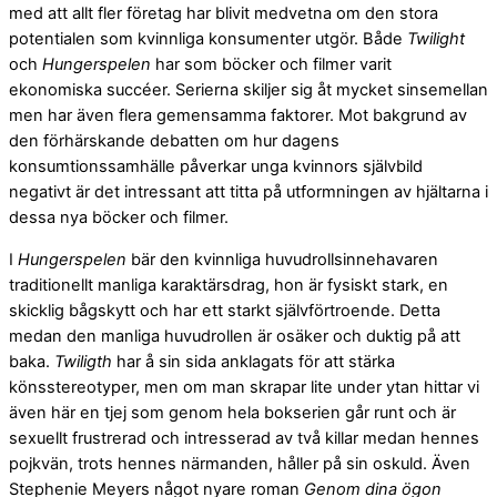
med att allt fler företag har blivit medvetna om den stora
potentialen som kvinnliga konsumenter utgör. Både
Twilight
och
Hungerspelen
har som böcker och filmer varit
ekonomiska succéer. Serierna skiljer sig åt mycket sinsemellan
men har även flera gemensamma faktorer. Mot bakgrund av
den förhärskande debatten om hur dagens
konsumtionssamhälle påverkar unga kvinnors självbild
negativt är det intressant att titta på utformningen av hjältarna i
dessa nya böcker och filmer.
I
Hungerspelen
bär den kvinnliga huvudrollsinnehavaren
traditionellt manliga karaktärsdrag, hon är fysiskt stark, en
skicklig bågskytt och har ett starkt självförtroende. Detta
medan den manliga huvudrollen är osäker och duktig på att
baka.
Twiligth
har å sin sida anklagats för att stärka
könsstereotyper, men om man skrapar lite under ytan hittar vi
även här en tjej som genom hela bokserien går runt och är
sexuellt frustrerad och intresserad av två killar medan hennes
pojkvän, trots hennes närmanden, håller på sin oskuld. Även
Stephenie Meyers något nyare roman
Genom dina ögon