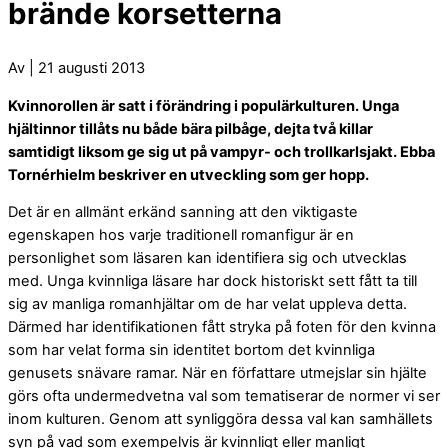
brände korsetterna
Av | 21 augusti 2013
Kvinnorollen är satt i förändring i populärkulturen. Unga
hjältinnor tillåts nu både bära pilbåge, dejta två killar
samtidigt liksom ge sig ut på vampyr- och trollkarlsjakt. Ebba
Tornérhielm beskriver en utveckling som ger hopp.
Det är en allmänt erkänd sanning att den viktigaste
egenskapen hos varje traditionell romanfigur är en
personlighet som läsaren kan identifiera sig och utvecklas
med. Unga kvinnliga läsare har dock historiskt sett fått ta till
sig av manliga romanhjältar om de har velat uppleva detta.
Därmed har identifikationen fått stryka på foten för den kvinna
som har velat forma sin identitet bortom det kvinnliga
genusets snävare ramar. När en författare utmejslar sin hjälte
görs ofta undermedvetna val som tematiserar de normer vi ser
inom kulturen. Genom att synliggöra dessa val kan samhällets
syn på vad som exempelvis är kvinnligt eller manligt