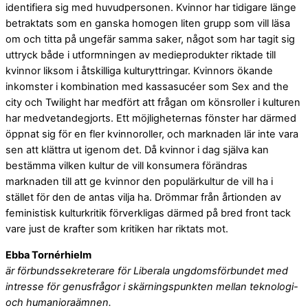
identifiera sig med huvudpersonen. Kvinnor har tidigare länge
betraktats som en ganska homogen liten grupp som vill läsa
om och titta på ungefär samma saker, något som har tagit sig
uttryck både i utformningen av medieprodukter riktade till
kvinnor liksom i åtskilliga kulturyttringar. Kvinnors ökande
inkomster i kombination med kassasucéer som Sex and the
city och Twilight har medfört att frågan om könsroller i kulturen
har medvetandegjorts. Ett möjligheternas fönster har därmed
öppnat sig för en fler kvinnoroller, och marknaden lär inte vara
sen att klättra ut igenom det. Då kvinnor i dag själva kan
bestämma vilken kultur de vill konsumera förändras
marknaden till att ge kvinnor den populärkultur de vill ha i
stället för den de antas vilja ha. Drömmar från årtionden av
feministisk kulturkritik förverkligas därmed på bred front tack
vare just de krafter som kritiken har riktats mot.
Ebba Tornérhielm
är förbundssekreterare för Liberala ungdomsförbundet med
intresse för genusfrågor i skärningspunkten mellan teknologi-
och humanioraämnen.