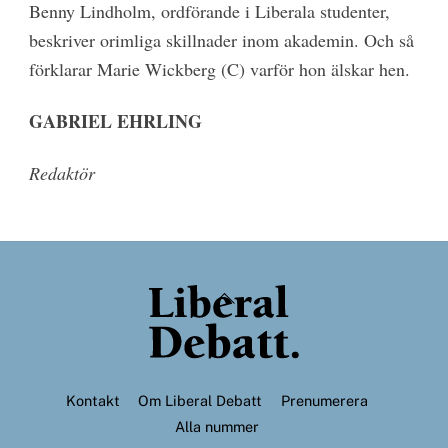
Benny Lindholm, ordförande i Liberala studenter,
beskriver orimliga skillnader inom akademin. Och så
förklarar Marie Wickberg (C) varför hon älskar hen.
GABRIEL EHRLING
Redaktör
Back
To
Top
Kontakt
Om Liberal Debatt
Prenumerera
Alla nummer