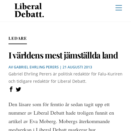
Skip
Men
to
content
LEDARE
I världens mest jämställda land
AV
GABRIEL EHRLING PERERS
| 21 AUGUSTI 2013
Gabriel Ehrling Perers är politisk redaktör för Falu-Kuriren
och tidigare redaktör för Liberal Debatt.
Den läsare som för femtio år sedan tagit upp ett
nummer av Liberal Debatt hade troligen funnit en
artikel av Eva Moberg. Mobergs återkommande
medverkan i Liberal Debatt markerar hur