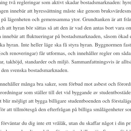
ning två regleringar som aktivt skadar bostadsmarknaden: hyr
gen innebär att hyressättning måste ske genom bruksvärdesme
n på lägenheten och gemensamma ytor. Grundtanken är att frå
att hyran bör sättas så att den är vad den antas bort vara om
innebär att fluktueringar på bostadsmarknaden, såsom ökad ef
rka hyran. Inte heller läge ska få styra hyran. Byggnormen fas
(och renoveringar) får utformas, och innehåller regler om såd
r, takhöjd, standarder och miljö. Sammanfattningsvis är allt
på den svenska bostadsmarknaden.
nehåller många bra saker, som förbud mot asbest och föror
ordningar som ställer till det vid byggande av studentbostäder
blir möjligt att bygga billigare studentboenden och förstaläg
 för att tillmötesgå den efterfrågan på billiga smålägenheter so
 förväntar du dig inte ett vrålåk, utan du skaffar något i din p