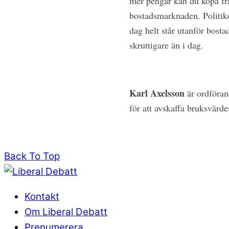
mer pengar kan du köpa fräs
bostadsmarknaden. Politiker
dag helt står utanför bosta
skruttigare än i dag.
Karl Axelsson
är ordföran
för att avskaffa bruksvärde
Back To Top
Kontakt
Om Liberal Debatt
Prenumerera