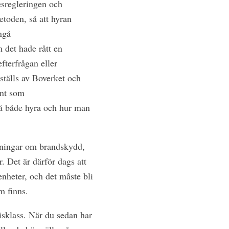
esregleringen och
toden, så att hyran
ngå
 det hade rått en
terfrågan eller
tställs av Boverket och
ant som
så både hyra och hur man
dningar om brandskydd,
. Det är därför dags att
enheter, och det måste bli
m finns.
risklass. När du sedan har