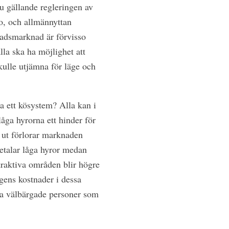
 gällande regleringen av
o, och allmännyttan
stadsmarknad är förvisso
lla ska ha möjlighet att
kulle utjämna för läge och
pa ett kösystem? Alla kan i
låga hyrorna ett hinder för
 ut förlorar marknaden
betalar låga hyror medan
traktiva områden blir högre
gens kostnader i dessa
fta välbärgade personer som