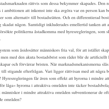
stadsmarknaden rättvis som dessa bekymmer skapades. Den nu
i ambitionen att inkomst inte ska avgöra var en person kan b
ter som alternativ till bostadsrätten. Och en differentierad bo
ig skadat någon. Samtidigt inkluderades emellertid tanken att a
a försökte politikerna åstadkomma med hyresregleringen, som s
.
system som åsidosätter människors fria val, för att istället ska
, men med den akuta bostadsbrist som råder blir de artificiellt 
 skapar och förvärrar bristen. När marknadsmekanismerna slås
 till stigande efterfrågan. Vari ligger rättvisan med att några 
? Hyresregleringen får även som effekt att hyrorna i mindre at
för låga« hyrorna i attraktiva områden inte täcker bostadsbola
tt människor i mindre attraktiva områden subventionerar de o
tade områden?