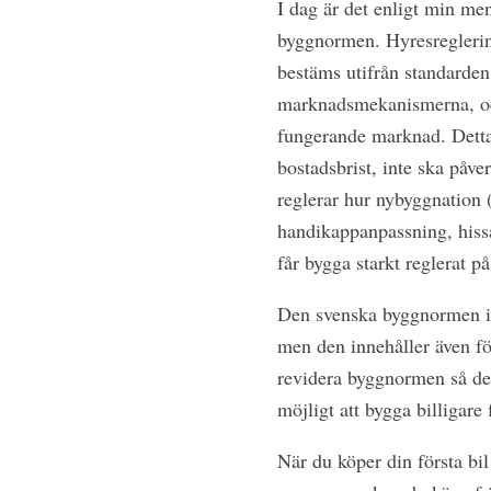
I dag är det enligt min me
byggnormen. Hyresreglerin
bestäms utifrån standarde
marknadsmekanismerna, och 
fungerande marknad. Detta 
bostadsbrist, inte ska påve
reglerar hur nybyggnation 
handikappanpassning, hissa
får bygga starkt reglerat 
Den svenska byggnormen in
men den innehåller även för
revidera byggnormen så det 
möjligt att bygga billigare
När du köper din första bil