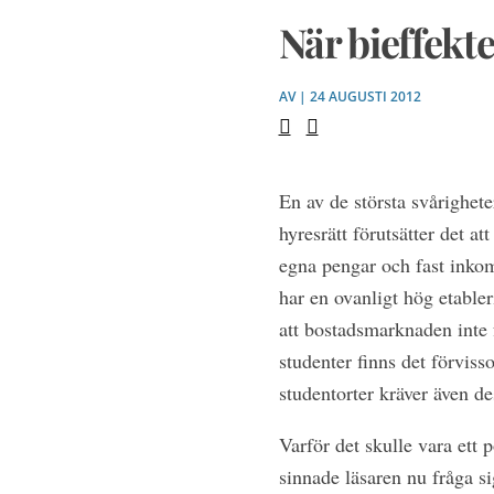
När bieffekt
AV | 24 AUGUSTI 2012
En av de största svårighete
hyresrätt förutsätter det a
egna pengar och fast inkom
har en ovanligt hög etabler
att bostadsmarknaden inte f
studenter finns det förviss
studentorter kräver även d
Varför det skulle vara ett 
sinnade läsaren nu fråga si