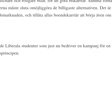
chare och roligare bilar, för att göra bilkarriär. Samma förhå
na måste sluta omöjliggöra de billigaste alternativen. Det är 
dsmarknaden, och tillåta allas boendekarriär att börja även om 
de Liberala studenter som just nu bedriver en kampanj för en
sprincipen.