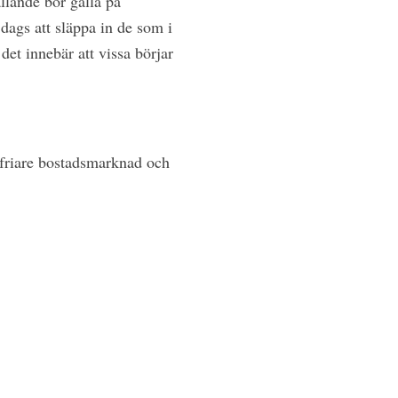
llande bör gälla på
dags att släppa in de som i
det innebär att vissa börjar
 friare bostadsmarknad och