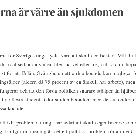
erna är värre än sjukdomen
rna för Sveriges unga tycks vara att skaffa en bostad. Vill du
tt du köat sedan du var en liten parvel eller tös, och ska du kö
st för att få lån. Svårigheten att ordna boende kan möjligen f
ingsålder (åldern då 75 procent av en årskull har arbete), men
ungerar och att den förda politiken snarare stjälper än hjälpe
o i de flesta studentstäder studentboenden, men dessa tenderar 
essa köande.
politiskt problem att unga har svårt att skaffa eget boende kan 
g. Enligt min mening är det ett politiskt problem för att det är 