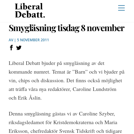
Skip
Men
to
content
Smygläsning tisdag 8 november
AV | 5 NOVEMBER 2011
Liberal Debatt bjuder på smygläsning av det
kommande numret. Temat är ”Barn” och vi bjuder på
vin, chips och diskussion. Det finns också möjlighet
att träffa våra nya redaktörer, Caroline Lundström
och Erik Åslin.
Denna smygläsning gästas vi av Caroline Szyber,
riksdagsledamot för Kristdemokraterna och Maria
Eriksson, chefredaktör Svensk Tidskrift och tidigare