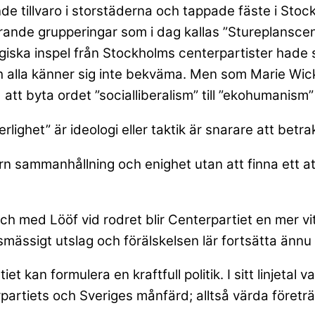
ande tillvaro i storstäderna och tappade fäste i St
nde grupperingar som i dag kallas ”Stureplanscent
ogiska inspel från Stockholms centerpartister hade 
ch alla känner sig inte bekväma. Men som Marie Wic
t byta ordet ”socialliberalism” till ”ekohumanism” s
lighet” är ideologi eller taktik är snarare att bet
ern sammanhållning och enighet utan att finna ett at
och med Lööf vid rodret blir Centerpartiet en mer 
mässigt utslag och förälskelsen lär fortsätta ännu 
t kan formulera en kraftfull politik. I sitt linjetal
partiets och Sveriges månfärd; alltså värda företr