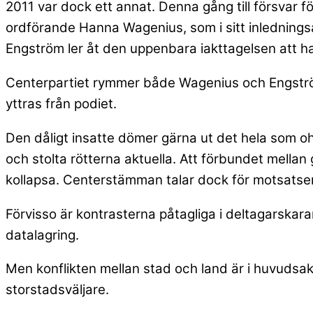
2011 var dock ett annat. Denna gång till försvar f
ordförande Hanna Wagenius, som i sitt inledningsa
Engström ler åt den uppenbara iakttagelsen att ha
Centerpartiet rymmer både Wagenius och Engström, 
yttras från podiet.
Den dåligt insatte dömer gärna ut det hela som ohå
och stolta rötterna aktuella. Att förbundet mella
kollapsa. Centerstämman talar dock för motsatse
Förvisso är kontrasterna påtagliga i deltagarskaran
datalagring.
Men konflikten mellan stad och land är i huvudsak ö
storstadsväljare.