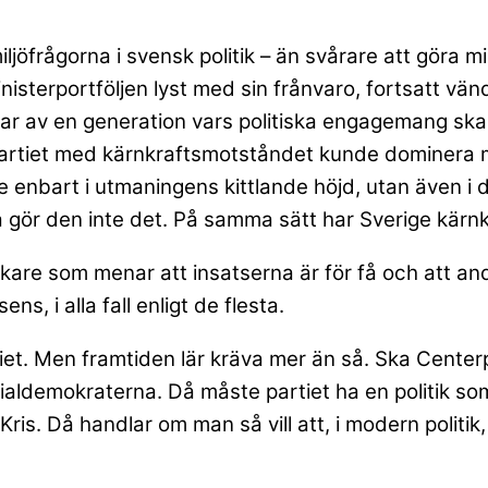
ljöfrågorna i svensk politik – än svårare att göra mil
isterportföljen lyst med sin frånvaro, fortsatt vänd
 delar av en generation vars politiska engagemang s
artiet med kärnkraftsmotståndet kunde dominera mil
inte enbart i utmaningens kittlande höjd, utan även
å gör den inte det. På samma sätt har Sverige kärnkra
kare som menar att insatserna är för få och att and
ns, i alla fall enligt de flesta.
iet. Men framtiden lär kräva mer än så. Ska Center
ldemokraterna. Då måste partiet ha en politik som 
Kris. Då handlar om man så vill att, i modern politi