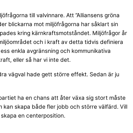
jöfrågorna till valvinnare. Att ”Alliansens gröna
er blickarna mot miljöfrågorna har såklart sin
kapades kring kärnkraftsmotståndet. Miljöfrågor år
jöområdet och i kraft av detta tidvis definiera
 i dess enkla avgränsning och kommunikativa
ft, eller så har vi inte det.
ra vägval hade gett större effekt. Sedan är ju
partiet ha en chans att åter växa sig stort måste
kan skapa både fler jobb och större välfärd. Vill
k, skapa en centerposition.