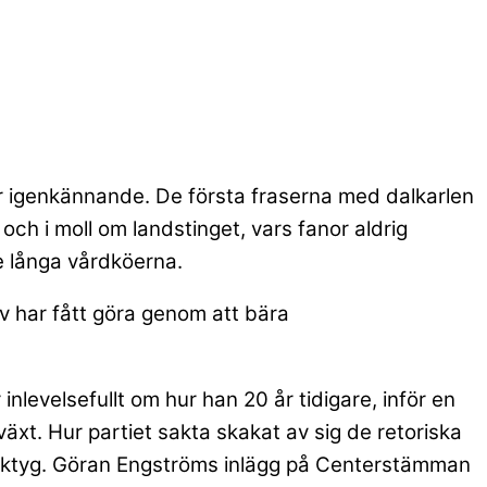
ar igenkännande. De första fraserna med dalkarlen
h i moll om landstinget, vars fanor aldrig
e långa vårdköerna.
v har fått göra genom att bära
nlevelsefullt om hur han 20 år tidigare, inför en
xt. Hur partiet sakta skakat av sig de retoriska
erktyg. Göran Engströms inlägg på Centerstämman