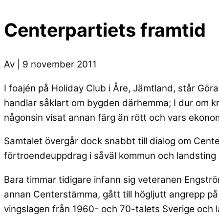
Centerpartiets framtid
Av | 9 november 2011
I foajén på Holiday Club i Åre, Jämtland, står G
handlar såklart om bygden därhemma; I dur om kra
någonsin visat annan färg än rött och vars ekono
Samtalet övergår dock snabbt till dialog om Cente
förtroendeuppdrag i såväl kommun och landsting 
Bara timmar tidigare infann sig veteranen Engström
annan Centerstämma, gått till högljutt angrepp på
vingslagen från 1960- och 70-talets Sverige och