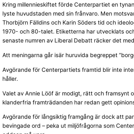
Kring millennieskiftet förde Centerpartiet en tyn
lyste huvudstaden med sin frånvaro. Men motsvara
Thorbjörn Fälldins och Karin Söders tid och ideol
1970- och 80-talet. Etiketterna har utvecklats o
senaste numren av Liberal Debatt räcker det med at
Att meningarna går isär huruvida begreppet ”borger
Avgörande för Centerpartiets framtid blir inte int
håller.
Valet av Annie Lööf är modigt, rätt och framsynt 
klanderfria framträdanden har redan gett opinions
Avgörande för långsiktig framgång är dock att partie
bevingade ord – peka ut miljöfrågorna som Center