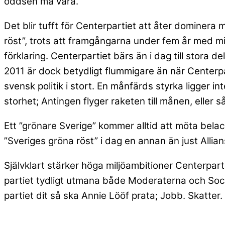
oddsen må vara.
Det blir tufft för Centerpartiet att åter dominera mi
röst”, trots att framgångarna under fem år med min
förklaring. Centerpartiet bärs än i dag till stora
2011 är dock betydligt flummigare än när Centerp
svensk politik i stort. En månfärds styrka ligger 
storhet; Antingen flyger raketen till månen, eller s
Ett ”grönare Sverige” kommer alltid att möta belac
”Sveriges gröna röst” i dag en annan än just Allianse
Självklart stärker höga miljöambitioner Centerpart
partiet tydligt utmana både Moderaterna och Socia
partiet dit så ska Annie Lööf prata; Jobb. Skatter. 