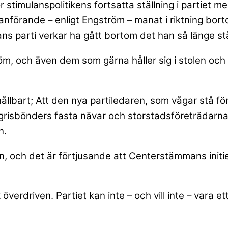
ör stimulanspolitikens fortsatta ställning i partie
nförande – enligt Engström – manat i riktning bort
ns parti verkar ha gått bortom det han så länge st
och även dem som gärna håller sig i stolen och ryse
llbart; Att den nya partiledaren, som vågar stå fö
n grisbönders fasta nävar och storstadsföreträdarn
n.
, och det är förtjusande att Centerstämmans initiera
verdriven. Partiet kan inte – och vill inte – vara et