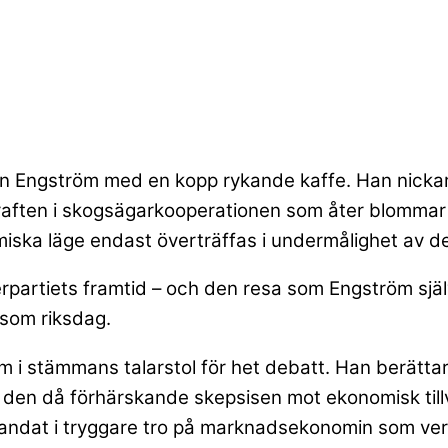
öran Engström med en kopp rykande kaffe. Han nick
ften i skogsägarkooperationen som åter blommar oc
miska läge endast överträffas i undermålighet av d
rpartiets framtid – och den resa som Engström själ
som riksdag.
 i stämmans talarstol för het debatt. Han berättar i
 den då förhärskande skepsisen mot ekonomisk tillvä
 landat i tryggare tro på marknadsekonomin som v