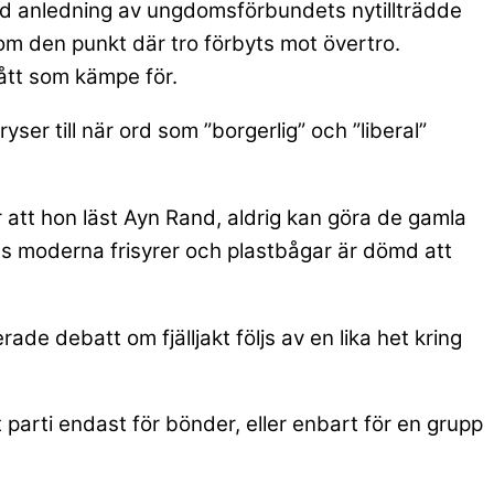
t med anledning av ungdomsförbundets nytillträdde
om den punkt där tro förbyts mot övertro.
ått som kämpe för.
r till när ord som ”borgerlig” och ”liberal”
r att hon läst Ayn Rand, aldrig kan göra de gamla
as moderna frisyrer och plastbågar är dömd att
de debatt om fjälljakt följs av en lika het kring
t parti endast för bönder, eller enbart för en grupp