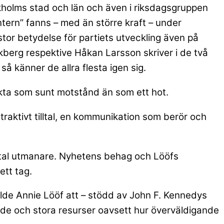
ockholms stad och län och även i riksdagsgruppen
ern” fanns – med än större kraft – under
stor betydelse för partiets utveckling även på
kberg respektive Håkan Larsson skriver i de två
å känner de allra flesta igen sig.
rakta som sunt motstånd än som ett hot.
traktivt tilltal, en kommunikation som berör och
vital utmanare. Nyhetens behag och Lööfs
ett tag.
 valde Annie Lööf att – stödd av John F. Kennedys
äde och stora resurser oavsett hur överväldigande