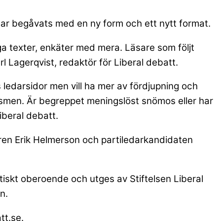
 har begåvats med en ny form och ett nytt format.
ga texter, enkäter med mera. Läsare som följt
l Lagerqvist, redaktör för Liberal debatt.
as ledarsidor men vill ha mer av fördjupning och
ralismen. Är begreppet meningslöst snömos eller har
iberal debatt.
aren Erik Helmerson och partiledarkandidaten
iskt oberoende och utges av Stiftelsen Liberal
n.
tt.se.