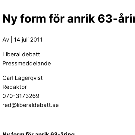
Ny form för anrik 63-år
Av | 14 juli 2011
Liberal debatt
Pressmeddelande
Carl Lagerqvist
Redaktör
070-3173269
red@liberaldebatt.se
Ny form för anrik 63-åring