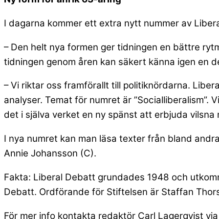
I dagarna kommer ett extra nytt nummer av Liberal
– Den helt nya formen ger tidningen en bättre rytm
tidningen genom åren kan säkert känna igen en del 
– Vi riktar oss framförallt till politiknördarna. Li
analyser. Temat för numret är ”Socialliberalism”. V
det i själva verket en ny spänst att erbjuda vilsna
I nya numret kan man läsa texter från bland andr
Annie Johansson (C).
Fakta: Liberal Debatt grundades 1948 och utkomme
Debatt. Ordförande för Stiftelsen är Staffan Thors
För mer info kontakta redaktör Carl Lagerqvist vi