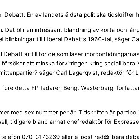
 Debatt. En av landets äldsta politiska tidskrifter
. Det blir en intressant blandning av korta och lån
blinkningar till Liberal Debatts 1960-tal, säger Car
beral Debatt är till för de som läser morgontidningarn
i försöker att minska förvirringen kring sociallibe
 mittenpartier? säger Carl Lagerqvist, redaktör för L
a före detta FP-ledaren Bengt Westerberg, författ
r med sex nummer per år. Tidskriften är partipolit
ell, tidigare bland annat chefredaktör för Expresse
a telefon 070-3173269 eller e-post red@liberaldeba