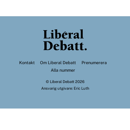
Back
To
Top
Kontakt
Om Liberal Debatt
Prenumerera
Alla nummer
©
Liberal Debatt
2026
Ansvarig utgivare: Eric Luth