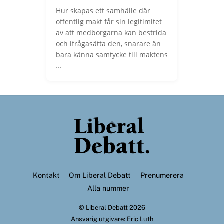
Hur skapas ett samhälle där
offentlig makt får sin legitimitet
av att medborgarna kan bestrida
och ifrågasätta den, snarare än
bara känna samtycke till maktens
...
Back
To
Top
Kontakt
Om Liberal Debatt
Prenumerera
Alla nummer
©
Liberal Debatt
2026
Ansvarig utgivare: Eric Luth