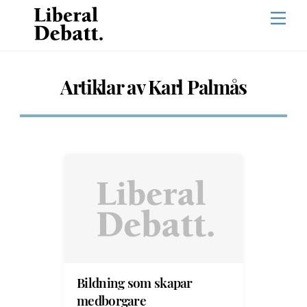
Skip
Men
to
content
Artiklar av Karl Palmås
Bildning som skapar
medborgare