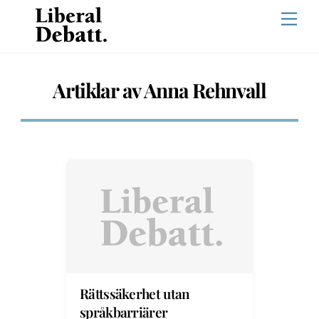
Skip
Men
to
content
Artiklar av Anna Rehnvall
Rättssäkerhet utan
språkbarriärer