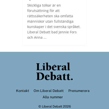
Skickliga tolkar är en
förutsättning för att
rättssäkerheten ska omfatta
människor utan fullständiga
kunskaper i det svenska språket.
Liberal Debatt bad Jennie Fors
och Anna ...
Back
To
Top
Kontakt
Om Liberal Debatt
Prenumerera
Alla nummer
©
Liberal Debatt
2026