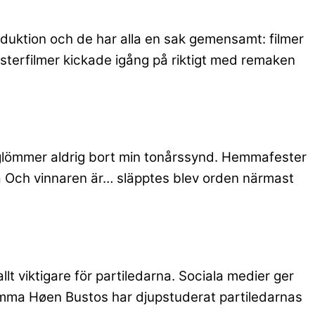
produktion och de har alla en sak gemensamt: filmer
terfilmer kickade igång på riktigt med remaken
d glömmer aldrig bort min tonårssynd. Hemmafester
iva Och vinnaren är… släpptes blev orden närmast
llt viktigare för partiledarna. Sociala medier ger
Emma Høen Bustos har djupstuderat partiledarnas