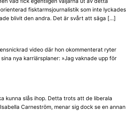
n vad fick egentligen väljarna ut av detta
ienterad fisktarmsjournalistik som inte lyckades
de blivit den andra. Det är svårt att säga […]
gensnickrad video där hon okommenterat ryter
n sina nya karriärsplaner: »Jag vaknade upp för
a kunna slås ihop. Detta trots att de liberala
n Isabella Carneström, menar sig dock se en annan