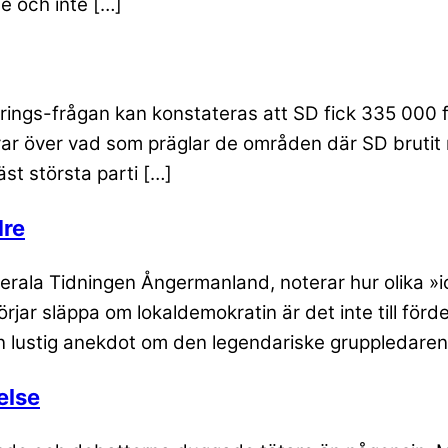
de och inte […]
ngs-frågan kan konstateras att SD fick 335 000 fl
r över vad som präglar de områden där SD brutit ny
äst största parti […]
dre
berala Tidningen Ångermanland, noterar hur olika »i
rjar släppa om lokaldemokratin är det inte till fördel 
en lustig anekdot om den legendariske gruppledaren
else