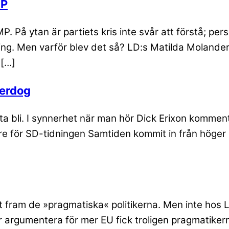
MP
P. På ytan är partiets kris inte svår att förstå; p
llning. Men varför blev det så? LD:s Matilda Molande
 […]
derdog
 låta bli. I synnerhet när man hör Dick Erixon kommen
are för SD-tidningen Samtiden kommit in från höger 
t fram de »pragmatiska« politikerna. Men inte hos 
der argumentera för mer EU fick troligen pragmatik