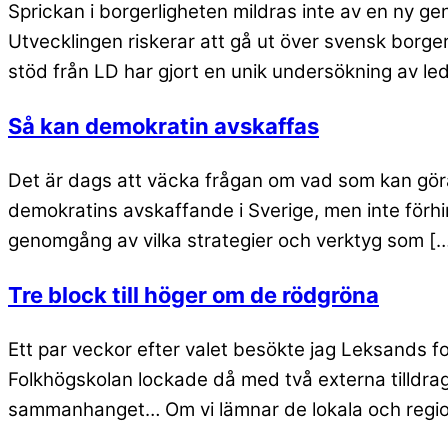
Sprickan i borgerligheten mildras inte av en ny ge
Utvecklingen riskerar att gå ut över svensk borg
stöd från LD har gjort en unik undersökning av led
Så kan demokratin avskaffas
Det är dags att väcka frågan om vad som kan göras
demokratins avskaffande i Sverige, men inte förhi
genomgång av vilka strategier och verktyg som [
Tre block till höger om de rödgröna
Ett par veckor efter valet besökte jag Leksands f
Folkhögskolan lockade då med två externa tilldragels
sammanhanget… Om vi lämnar de lokala och regio