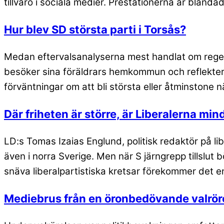
tillvaro i sociala medier. Prestationerna är blanda
Hur blev SD största parti i Torsås?
Medan eftervalsanalyserna mest handlat om regeri
besöker sina föräldrars hemkommun och reflektera
förväntningar om att bli största eller åtminstone n
Där friheten är större, är Liberalerna min
LD:s Tomas Izaias Englund, politisk redaktör på li
även i norra Sverige. Men när S järngrepp tillslut bö
snäva liberalpartistiska kretsar förekommer det 
Mediebrus från en öronbedövande valrör