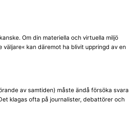
anske. Om din materiella och virtuella miljö
e väljare« kan däremot ha blivit uppringd av en
iggörande av samtiden) måste ändå försöka svara
Det klagas ofta på journalister, debattörer och