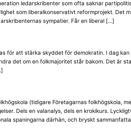
neration ledarskribenter som ofta saknar partipolit
erlighet som liberalkonservativt reformprojekt. D
arskribenternas sympatier. Får en liberal […]
 för att stärka skyddet för demokratin. I dag kan 
ndra det om en folkmajoritet står bakom. Det är st
…]
olkhögskola (tidigare Företagarnas folkhögskola, m
er. Dels en valanalys, dels en krokikurs. Lyckligtvis
nala spaningarna därhän, och bryskt sammanfattar