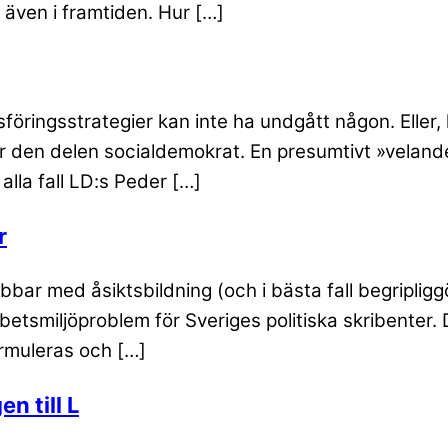
s även i framtiden. Hur […]
ringsstrategier kan inte ha undgått någon. Eller, k
för den delen socialdemokrat. En presumtivt »veland
alla fall LD:s Peder […]
r
jobbar med åsiktsbildning (och i bästa fall begripl
betsmiljöproblem för Sveriges politiska skribenter. 
ormuleras och […]
n till L