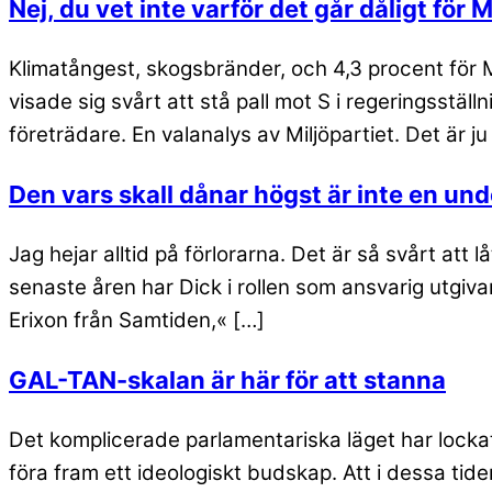
Nej, du vet inte varför det går dåligt för 
Klimatångest, skogsbränder, och 4,3 procent för M
visade sig svårt att stå pall mot S i regeringsstä
företrädare. En valanalys av Miljöpartiet. Det är ju
Den vars skall dånar högst är inte en un
Jag hejar alltid på förlorarna. Det är så svårt att
senaste åren har Dick i rollen som ansvarig utgiv
Erixon från Samtiden,« […]
GAL-TAN-skalan är här för att stanna
Det komplicerade parlamentariska läget har locka
föra fram ett ideologiskt budskap. Att i dessa ti