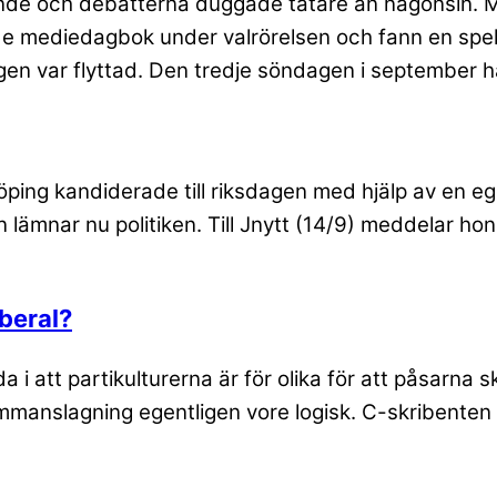
nde och debatterna duggade tätare än någonsin. Me
 mediedagbok under valrörelsen och fann en spelor
en var flyttad. Den tredje söndagen i september ha
ing kandiderade till riksdagen med hjälp av en e
 lämnar nu politiken. Till Jnytt (14/9) meddelar ho
iberal?
i att partikulturerna är för olika för att påsarna sk
sammanslagning egentligen vore logisk. C-skribente