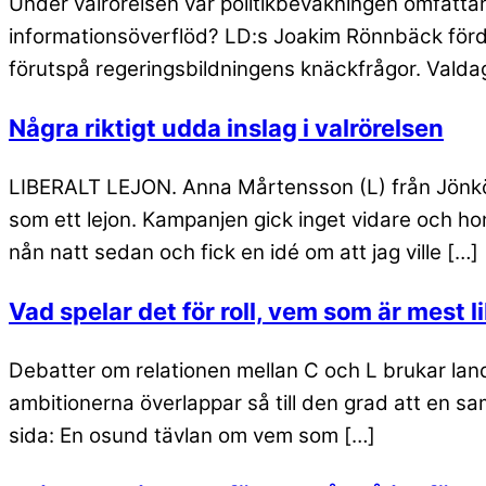
Under valrörelsen var politikbevakningen omfatta
informationsöverflöd? LD:s Joakim Rönnbäck förde
förutspå regeringsbildningens knäckfrågor. Valdag
Några riktigt udda inslag i valrörelsen
LIBERALT LEJON. Anna Mårtensson (L) från Jönköp
som ett lejon. Kampanjen gick inget vidare och hon
nån natt sedan och fick en idé om att jag ville […]
Vad spelar det för roll, vem som är mest l
Debatter om relationen mellan C och L brukar landa 
ambitionerna överlappar så till den grad att en 
sida: En osund tävlan om vem som […]