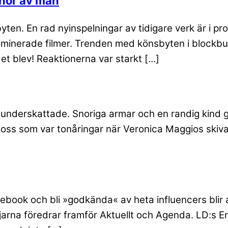
nnor av män
byten. En rad nyinspelningar av tidigare verk är i 
minerade filmer. Trenden med könsbyten i blockbus
det blev! Reaktionerna var starkt […]
ch underskattade. Snoriga armar och en randig kin
För oss som var tonåringar när Veronica Maggios sk
acebook och bli »godkända« av heta influencers blir a
jarna föredrar framför Aktuellt och Agenda. LD:s 