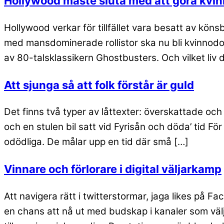
Hollywood måste sluta med att göra kvi
Hollywood verkar för tillfället vara besatt av köns
med mansdominerade rollistor ska nu bli kvinnodo
av 80-talsklassikern Ghostbusters. Och vilket liv 
Att sjunga så att folk förstår är guld
Det finns två typer av låttexter: överskattade o
och en stulen bil satt vid Fyrisån och döda’ tid 
odödliga. De målar upp en tid där små […]
Vinnare och förlorare i digital väljarkamp
Att navigera rätt i twitterstormar, jaga likes på F
en chans att nå ut med budskap i kanaler som väl