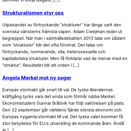
behöver vi börja tidigare, […]
Strukturalismen styr oss
Utpekandet av förtryckande ”strukturer” har länge varit den
svenska vänsterns främsta vapen. Adam Cwejman reder ut
begreppet. När man i samhällsdebatten 2013 talar om sådant
som ”strukturer” blir det ofta förvirrat. Det talas om
förtryckande, normerande, vita, heterosexuella och
kapitalistiska strukturer. Men få förklarar vad de menar med en
”struktur”. Resultatet blir att orden i […]
Angela Merkel mot ny seger
Europas stormakt går snart till val. De tyska liberalernas
kräftgång tycks vara det enda som förmår rubba Merkel.
Ekonomistudent Gunnar Brådvik har följt valrörelsen på plats.
Den 22 september går världens fjärde största ekonomi och
Europas nygamla stormakt till val. Det tyska valet kommer få
stor betydelse för EU:s utveckling de kommande åren. Ändå
är […]