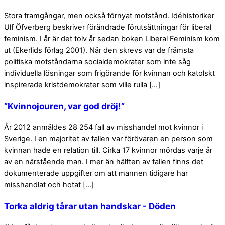
Stora framgångar, men också förnyat motstånd. Idéhistoriker
Ulf Öfverberg beskriver förändrade förutsättningar för liberal
feminism. I år är det tolv år sedan boken Liberal Feminism kom
ut (Ekerlids förlag 2001). När den skrevs var de främsta
politiska motståndarna socialdemokrater som inte såg
individuella lösningar som frigörande för kvinnan och katolskt
inspirerade kristdemokrater som ville rulla […]
”Kvinnojouren, var god dröj!”
År 2012 anmäldes 28 254 fall av misshandel mot kvinnor i
Sverige. I en majoritet av fallen var förövaren en person som
kvinnan hade en relation till. Cirka 17 kvinnor mördas varje år
av en närstående man. I mer än hälften av fallen finns det
dokumenterade uppgifter om att mannen tidigare har
misshandlat och hotat […]
Torka aldrig tårar utan handskar - Döden