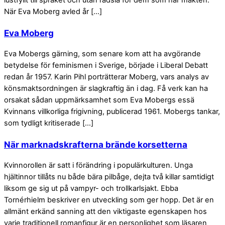
När Eva Moberg avled år […]
Eva Moberg
Eva Mobergs gärning, som senare kom att ha avgörande
betydelse för feminismen i Sverige, började i Liberal Debatt
redan år 1957. Karin Pihl porträtterar Moberg, vars analys av
könsmaktsordningen är slagkraftig än i dag. Få verk kan ha
orsakat sådan uppmärksamhet som Eva Mobergs essä
Kvinnans villkorliga frigivning, publicerad 1961. Mobergs tankar,
som tydligt kritiserade […]
När marknadskrafterna brände korsetterna
Kvinnorollen är satt i förändring i populärkulturen. Unga
hjältinnor tillåts nu både bära pilbåge, dejta två killar samtidigt
liksom ge sig ut på vampyr- och trollkarlsjakt. Ebba
Tornérhielm beskriver en utveckling som ger hopp. Det är en
allmänt erkänd sanning att den viktigaste egenskapen hos
varje traditionell romanfigur är en personlighet som läsaren