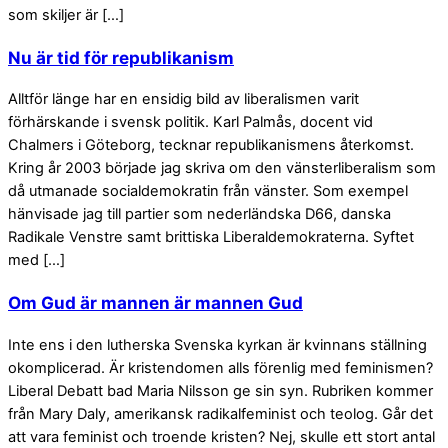
som skiljer är […]
Nu är tid för republikanism
Alltför länge har en ensidig bild av liberalismen varit
förhärskande i svensk politik. Karl Palmås, docent vid
Chalmers i Göteborg, tecknar republikanismens återkomst.
Kring år 2003 började jag skriva om den vänsterliberalism som
då utmanade socialdemokratin från vänster. Som exempel
hänvisade jag till partier som nederländska D66, danska
Radikale Venstre samt brittiska Liberaldemokraterna. Syftet
med […]
Om Gud är mannen är mannen Gud
Inte ens i den lutherska Svenska kyrkan är kvinnans ställning
okomplicerad. Är kristendomen alls förenlig med feminismen?
Liberal Debatt bad Maria Nilsson ge sin syn. Rubriken kommer
från Mary Daly, amerikansk radikalfeminist och teolog. Går det
att vara feminist och troende kristen? Nej, skulle ett stort antal