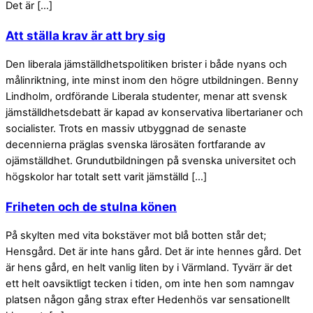
Det är […]
Att ställa krav är att bry sig
Den liberala jämställdhetspolitiken brister i både nyans och
målinriktning, inte minst inom den högre utbildningen. Benny
Lindholm, ordförande Liberala studenter, menar att svensk
jämställdhetsdebatt är kapad av konservativa libertarianer och
socialister. Trots en massiv utbyggnad de senaste
decennierna präglas svenska lärosäten fortfarande av
ojämställdhet. Grundutbildningen på svenska universitet och
högskolor har totalt sett varit jämställd […]
Friheten och de stulna könen
På skylten med vita bokstäver mot blå botten står det;
Hensgård. Det är inte hans gård. Det är inte hennes gård. Det
är hens gård, en helt vanlig liten by i Värmland. Tyvärr är det
ett helt oavsiktligt tecken i tiden, om inte hen som namngav
platsen någon gång strax efter Hedenhös var sensationellt