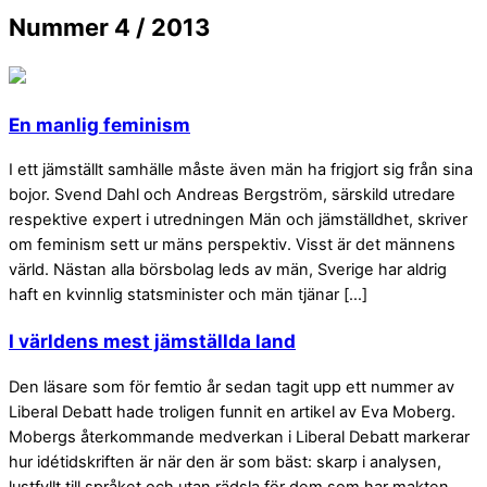
Nummer 4 / 2013
En manlig feminism
I ett jämställt samhälle måste även män ha frigjort sig från sina
bojor. Svend Dahl och Andreas Bergström, särskild utredare
respektive expert i utredningen Män och jämställdhet, skriver
om feminism sett ur mäns perspektiv. Visst är det männens
värld. Nästan alla börsbolag leds av män, Sverige har aldrig
haft en kvinnlig statsminister och män tjänar […]
I världens mest jämställda land
Den läsare som för femtio år sedan tagit upp ett nummer av
Liberal Debatt hade troligen funnit en artikel av Eva Moberg.
Mobergs återkommande medverkan i Liberal Debatt markerar
hur idétidskriften är när den är som bäst: skarp i analysen,
lustfyllt till språket och utan rädsla för dem som har makten.