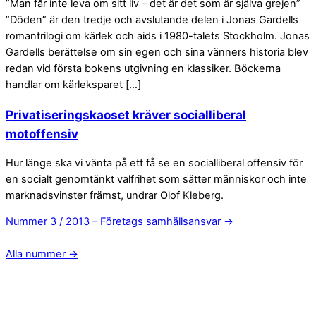
”Man får inte leva om sitt liv – det är det som är själva grejen”
”Döden” är den tredje och avslutande delen i Jonas Gardells
romantrilogi om kärlek och aids i 1980-talets Stockholm. Jonas
Gardells berättelse om sin egen och sina vänners historia blev
redan vid första bokens utgivning en klassiker. Böckerna
handlar om kärleksparet […]
Privatiseringskaoset kräver socialliberal
motoffensiv
Hur länge ska vi vänta på ett få se en socialliberal offensiv för
en socialt genomtänkt valfrihet som sätter människor och inte
marknadsvinster främst, undrar Olof Kleberg.
Nummer 3 / 2013 – Företags samhälls­­ansvar →
Alla nummer →