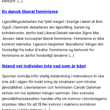
klarsynt. […]
En dansk liberal feminisme
Ligestillingsdebatten har fyldt meget i Sverige i løbet af året.
Også i Danmark debatteres der ligestilling, barsel og
kvindekvoter, derfor bad Liberal Debatt danske Signe Mie
Jensen takle konceptet liberal feminisme. Feminisme er ikke
konkret størrelse. Ligesom begrebet ’liberalisme’ klinger det
forskelligt fra kultur til kultur. Feminisme og behovet for
feminisme er derfor forskelligt landene […]
Ibland vet individen inte vad som är bäst
Spontan motvilja inför statlig inblandning i människors liv ska
inte stå i vägen för insikt kring de strukturer som hindrar
jämställdhet. Libertarianen och feministen Carolin Dahlman
skriver om hur epiteten hänger samman. Den svenska
jämställdhetsdebatten handlar ofta om kvinnor i börsbolagens
styrelser. Men för att få fler kvinnor i maktens korridorer