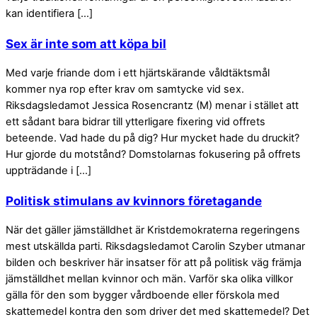
kan identifiera […]
Sex är inte som att köpa bil
Med varje friande dom i ett hjärtskärande våldtäktsmål
kommer nya rop efter krav om samtycke vid sex.
Riksdagsledamot Jessica Rosencrantz (M) menar i stället att
ett sådant bara bidrar till ytterligare fixering vid offrets
beteende. Vad hade du på dig? Hur mycket hade du druckit?
Hur gjorde du motstånd? Domstolarnas fokusering på offrets
uppträdande i […]
Politisk stimulans av kvinnors företagande
När det gäller jämställdhet är Kristdemokraterna regeringens
mest utskällda parti. Riksdagsledamot Carolin Szyber utmanar
bilden och beskriver här insatser för att på politisk väg främja
jämställdhet mellan kvinnor och män. Varför ska olika villkor
gälla för den som bygger vårdboende eller förskola med
skattemedel kontra den som driver det med skattemedel? Det