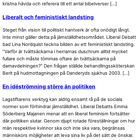
kristna hävda och referera till ett antal bibelverser […]
Liberalt och feministiskt landsting
Steget från vision till politiskt hantverk är ofta onödigt långt.
Inte minst gäller detta på jämställdhetsområdet. Liberal Debatt
bad Lina Nordquist teckna bilden av ett feministiskt landsting.
”Varför är tvättsäckarna i herrarnas duschrum alltid mycket
fullare och måste tömmas oftare än tvättsäckarna på
damavdelningen?” Den frågan ställde behandlingssköterskan
Berit på hudmottagningen på Danderyds sjukhus 2003. […]
En idéströmning större än politiken
Lagstiftarens verktyg kan aldrig ensamt rå på de sociala
normer som förhindrar jämställdhet. Liberal Debatts Emma
Söderberg Majanen menar att en liberal feminism fortsätter
där politiken slutar. Genom djupt rotade föreställningar om hur
män respektive kvinnor ska och inte ska vara, begränsas
människors möjligheter att leva sina liv på det sätt de önskar.