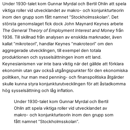
Under 1930-talet kom Gunnar Myrdal och Bertil Ohlin att spela
viktiga roller vid utvecklandet av makro- och konjunkturteorin
inom den grupp som fått namnet “Stockholmsskolan”. Det
största genomslaget fick dock John Maynard Keynes arbete
The General Theory of Employment Interest and Money
från
1936. Till skillnad från analysen av enskilda marknader, även
kallat ”mikroteori”, handlar Keynes ”makroteori” om den
aggregerade utvecklingen, till exempel den totala
produktionen och sysselsättningen inom ett land.
Keynesianismen var inte bara viktig när det gällde att förklara
ekonomin utan gav också utgångspunkter för den ekonomiska
politiken, hur man med penning- och finanspolitiska åtgärder
skulle kunna styra konjunkturutvecklingen för att åstadkomma
hög sysselsättning och låg inflation.
Under 1930-talet kom Gunnar Myrdal och Bertil
Ohlin att spela viktiga roller vid utvecklandet av
makro- och konjunkturteorin inom den grupp som
fått namnet “Stockholmsskolan”.