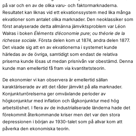
på var och en av de olika varu- och faktormarknaderna.
Resultatet kan liknas vid ett ekvationssystem med lika många
ekvationer som antalet olika marknader. Den neoklassiker som
först analyserade detta allmänna jämviktsproblem var Léon
Walras i boken
Éléments d’économie pure; ou théorie de la
richesse sociale
. Första delen kom ut 1874, andra delen 1877.
Det visade sig att en av ekvationerna i systemet kunde
härledas av de övriga, samtidigt som endast de relativa
priserna kunde lösas ut medan prisnivån var obestämd. Denna
kunde man emellertid få fram via kvantitetsteorin.
De ekonomier vi kan observera är emellertid sällan
karaktäriserade av att det råder jämvikt på alla marknader.
Konjunkturrörelserna ger omväxlande perioder av
högkonjunktur med inflation och lågkonjunktur med hög
arbetslöshet. I flera av de industrialiserade länderna hade det
förekommit återkommande kriser men det var den stora
depressionen i början av 1930-talet som på allvar kom att
påverka den ekonomiska teorin.