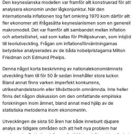
Den keynesianska modellen var framför allt konstruerad för att
analysera ekonomin under lågkonjunktur. När den
internationella inflationen tog fart omkring 1970 kom därför allt
fler ekonomer att ifrågasätta keynesianismen som en generell
makromodell. Det var framför allt sambandet mellan inflation
och arbetslöshet, vad som kallas för Phillipskurvan, som inbjöd
till teoriutveckling. Frågan om inflationsförväntningarnas
betydelse analyserades av de båda nobelpristagarna Milton
Friedman och Edmund Phelps.
Denna något korta beskrivning av nationalekonomiämnets
utveckling fram till för 50 år sedan innehåller stora luckor.
Bland annat finns varken imperfekt konkurrens,
utrikeshandelsteorin eller tillväxtteorin omnämnda. Inte heller
finns det någon diskussion om den omfattande empiriska
forskningen inom ämnet, bland annat med hjälp av de
statistiska metoderna inom ekonometrin.
Utvecklingen de sista 50 åren har både inneburit djupare
analys av tidigare områden och att helt nya problem har