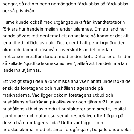
pengar, så att om penningmängden fördubblas så fördubblas
också prisnivån.
Hume kunde också med utgångspunkt från kvantitetsteorin
förklara hur handeln mellan länder utjämnas. Om ett land har
handelsöverskott gentemot ett annat land så kommer det att
leda till ett inflöde av guld. Det leder till att penningmängden
ökar och därmed prisnivån i överskottslandet, medan
motsatsen inträffar i landet med underskott. Detta leder till den
så kallade ”guldflödesmekanismen”, alltså att handeln mellan
länderna utjämnas.
Ett viktigt steg i den ekonomiska analysen är att undersöka de
enskilda företagens och hushållens agerande på
marknaderna. Vad ligger bakom företagens utbud och
hushållens efterfrågan på olika varor och tjänster? Hur ser
hushållens utbud av produktionsfaktorer som arbete, kapital
samt mark- och naturresurser ut, respektive efterfrågan på
dessa från företagens sida? Detta var frågor som
neoklassikerna, med ett antal föregångare, började undersöka