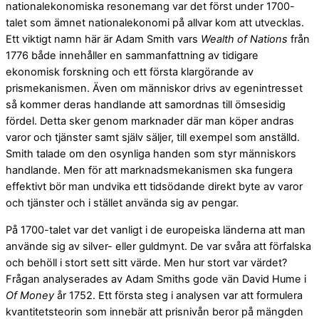
nationalekonomiska resonemang var det först under 1700-
talet som ämnet nationalekonomi på allvar kom att utvecklas.
Ett viktigt namn här är Adam Smith vars
Wealth of Nations
från
1776 både innehåller en sammanfattning av tidigare
ekonomisk forskning och ett första klargörande av
prismekanismen. Även om människor drivs av egenintresset
så kommer deras handlande att samordnas till ömsesidig
fördel. Detta sker genom marknader där man köper andras
varor och tjänster samt själv säljer, till exempel som anställd.
Smith talade om den osynliga handen som styr människors
handlande. Men för att marknadsmekanismen ska fungera
effektivt bör man undvika ett tidsödande direkt byte av varor
och tjänster och i stället använda sig av pengar.
På 1700-talet var det vanligt i de europeiska länderna att man
använde sig av silver- eller guldmynt. De var svåra att förfalska
och behöll i stort sett sitt värde. Men hur stort var värdet?
Frågan analyserades av Adam Smiths gode vän David Hume i
Of Money
år 1752. Ett första steg i analysen var att formulera
kvantitetsteorin som innebär att prisnivån beror på mängden