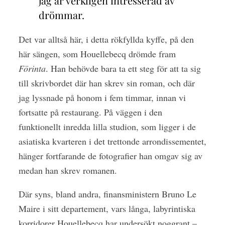
jag är verkligen intresserad av
drömmar.
Det var alltså här, i detta rökfyllda kyffe, på den
här sängen, som Houellebecq drömde fram
Förinta
. Han behövde bara ta ett steg för att ta sig
till skrivbordet där han skrev sin roman, och där
jag lyssnade på honom i fem timmar, innan vi
fortsatte på restaurang. På väggen i den
funktionellt inredda lilla studion, som ligger i de
asiatiska kvarteren i det trettonde arrondissementet,
hänger fortfarande de fotografier han omgav sig av
medan han skrev romanen.
Där syns, bland andra, finansministern Bruno Le
Maire i sitt departement, vars långa, labyrintiska
korridorer Houellebecq har undersökt noggrant –