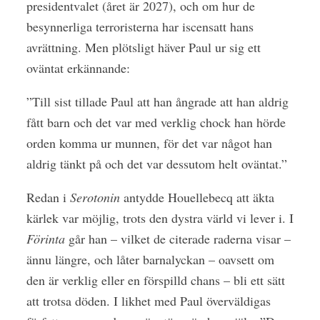
presidentvalet (året är 2027), och om hur de
besynnerliga terroristerna har iscensatt hans
avrättning. Men plötsligt häver Paul ur sig ett
oväntat erkännande:
”Till sist tillade Paul att han ångrade att han aldrig
fått barn och det var med verklig chock han hörde
orden komma ur munnen, för det var något han
aldrig tänkt på och det var dessutom helt oväntat.”
Redan i
Serotonin
antydde Houellebecq att äkta
kärlek var möjlig, trots den dystra värld vi lever i. I
Förinta
går han – vilket de citerade raderna visar –
ännu längre, och låter barnalyckan – oavsett om
den är verklig eller en förspilld chans – bli ett sätt
att trotsa döden. I likhet med Paul överväldigas