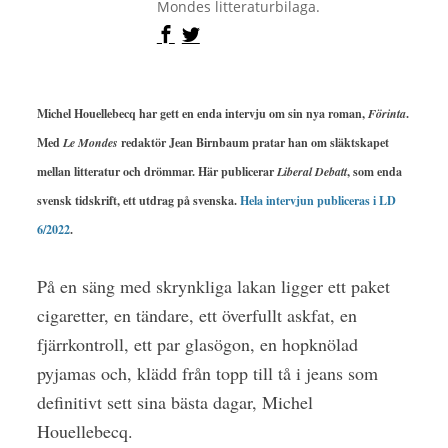
Mondes litteraturbilaga.
Michel Houellebecq har gett en enda intervju om sin nya roman,
Förinta
.
Med
Le Mondes
redaktör Jean Birnbaum pratar han om släktskapet
mellan litteratur och drömmar. Här publicerar
Liberal Debatt
, som enda
svensk tidskrift, ett utdrag på svenska.
Hela intervjun publiceras i LD
6/2022
.
På en säng med skrynkliga lakan ligger ett paket
cigaretter, en tändare, ett överfullt askfat, en
fjärrkontroll, ett par glasögon, en hopknölad
pyjamas och, klädd från topp till tå i jeans som
definitivt sett sina bästa dagar, Michel
Houellebecq.