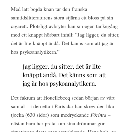
Med lätt böjda knän tar den franska
samtidslitteraturens stora stjärna ett bloss på sin
cigarett. Plötsligt avbryter han sin egen tankegång
med ett knappt hörbart infall: ”Jag ligger, du sitter,
det är lite knäppt ändå. Det känns som att jag är
hos psykoanalytikern.”
Jag ligger, du sitter, det är lite
knäppt ändå. Det känns som att
jag är hos psykoanalytikern.
Det faktum att Houellebecq sedan början av vårt
samtal – i den etta i Paris där han skrev den lika
tjocka (630 sidor) som medryckande
Förinta
–
nästan bara har pratat om sina drömmar gör
situationen desto mer oroväckande. Hans bok, en