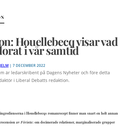
ON
n: Houellebecq visar vad
lorat i vår samtid
JELM
| 7 DECEMBER 2022
m är ledarskribent på Dagens Nyheter och före detta
daktör i Liberal Debatts redaktion.
iga ingredienserna i Houellebecqs romanrecept finner man snart en helt annan
n recension av
Förinta
: om decimerade relationer, marginaliserade grupper