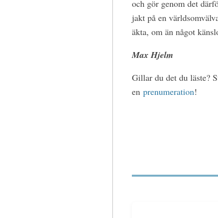
och gör genom det därför 
jakt på en världsomvälv
äkta, om än något känslo
Max Hjelm
Gillar du det du läste? 
en
prenumeration
!