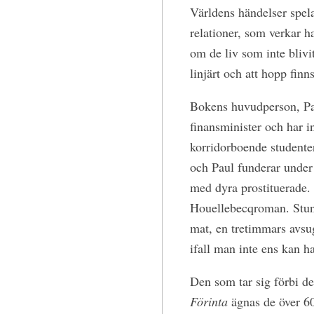
Världens händelser spela
relationer, som verkar h
om de liv som inte blivi
linjärt och att hopp finns
Bokens huvudperson, Pau
finansminister och har in
korridorboende studenter
och Paul funderar under 
med dyra prostituerade. 
Houellebecqroman. Stundt
mat, en tretimmars avsug
ifall man inte ens kan ha
Den som tar sig förbi det
Förinta
ägnas de över 600