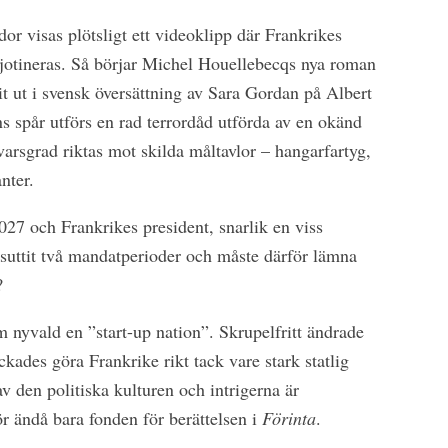
r visas plötsligt ett videoklipp där Frankrikes
ljotineras. Så börjar Michel Houellebecqs nya roman
ut i svensk översättning av Sara Gordan på Albert
ns spår utförs en rad terrordåd utförda av en okänd
lvarsgrad riktas mot skilda måltavlor – hangarfartyg,
nter.
027 och Frankrikes president, snarlik en viss
uttit två mandatperioder och måste därför lämna
?
 nyvald en ”start-up nation”. Skrupelfritt ändrade
ckades göra Frankrike rikt tack vare stark statlig
av den politiska kulturen och intrigerna är
r ändå bara fonden för berättelsen i
Förinta
.