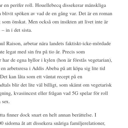
r en perifer roll. Houellebecq dissekerar mänskliga
a blivit spöken av vad de en gång var. Det är en roman
t som önskat. Men också om insikten att livet inte är
 – in i det sista.
l Raison, arbetar nära landets faktiskt-icke-mördade
te legat med sin fru på tio år. Precis som
 har de egna hyllor i kylen (hon är förstås vegetarian),
en arbetsresa i Addis Abeba på att köpa sig lite tid
Det kan låta som ett väntat recept på en
als blir det lite väl billigt, som skämt om vegetarisk
ning, kvasiincest eller frågan vad 5G spelar för roll
 sex.
ta finner dock snart en helt annan berättelse. I
 sidorna åt att dissekera snåriga familjerelationer,