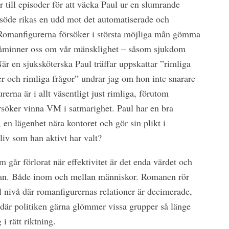
r till episoder för att väcka Paul ur en slumrande
vsöde rikas en udd mot det automatiserade och
Romanfigurerna försöker i största möjliga mån gömma
 påminner oss om vår mänsklighet – såsom sjukdom
är en sjuksköterska Paul träffar uppskattar ”rimliga
jer och rimliga frågor” undrar jag om hon inte snarare
urerna är i allt väsentligt just rimliga, förutom
söker vinna VM i satmarighet. Paul har en bra
a, en lägenhet nära kontoret och gör sin plikt i
 liv som han aktivt har valt?
 går förlorat när effektivitet är det enda värdet och
van. Både inom och mellan människor. Romanen rör
l nivå där romanfigurernas relationer är decimerade,
 där politiken gärna glömmer vissa grupper så länge
i rätt riktning.