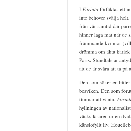
I
Förinta
förfäktas ett n
inte behöver svälja helt.
från vår samtid där parre
hinner laga mat när de s
främmande kvinnor (vilke
drömma om äkta kärlek o
Paris. Stundtals är anty
att de är svåra att ta på a
Den som söker en bitte
besviken. Den som förut
timmar att vänta.
Förint
hyllningen av nationali
väcks läsaren ur en dva
känslofyllt liv. Houelleb