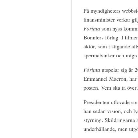
På myndigheters webbsido
finansminister verkar gi
Förinta
som nyss kommit 
Bonniers förlag. I filme
aktör, som i stigande al
spermabanker och migra
Förinta
utspelar sig år 2
Emmanuel Macron, har s
posten. Vem ska ta över
Presidenten utlovade som
han sedan vision, och ly
styrning. Skildringarna 
underhållande, men utgö