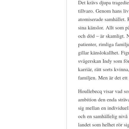
Det krävs djupa tragedie
tillvaro. Genom hans li
atomiserade samhället. 
sina känslor. Allt som
och död – är skamligt. N
patienter, rimliga famil
gillar känslokallhet. Fig
svägerskan Indy som för
karriär, rätt sorts kvinn
familjen. Men är det ett
Houllebecq visar vad som
ambition den enda strä
sig mellan en individuel
och en samhällelig nivå
landet som helhet rör sig 