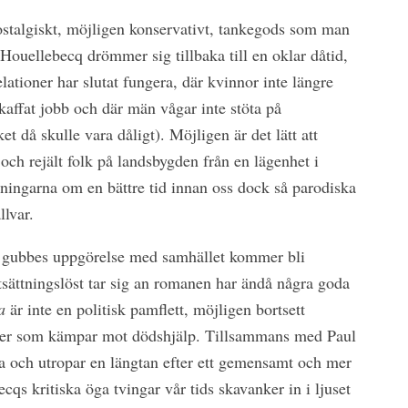
ostalgiskt, möjligen konservativt, tankegods som man
 Houellebecq drömmer sig tillbaka till en oklar dåtid,
lationer har slutat fungera, där kvinnor inte längre
kaffat jobb och där män vågar inte stöta på
t då skulle vara dåligt). Möjligen är det lätt att
ch rejält folk på landsbygden från en lägenhet i
dningarna om en bättre tid innan oss dock så parodiska
llvar.
r gubbes uppgörelse med samhället kommer bli
sättningslöst tar sig an romanen har ändå några goda
a
är inte en politisk pamflett, möjligen bortsett
ster som kämpar mot dödshjälp. Tillsammans med Paul
la och utropar en längtan efter ett gemensamt och mer
ecqs kritiska öga tvingar vår tids skavanker in i ljuset