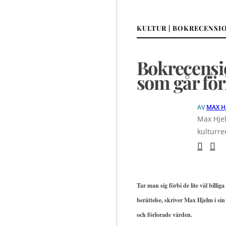
KULTUR | BOKRECENSI
Bokrecensio
som går för
AV
MAX H
Max Hjel
kulturre
Tar man sig förbi de lite väl bill
berättelse, skriver Max Hjelm i si
och förlorade värden.