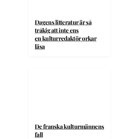
Dagens litteratur är så
tråkig att inte ens
en kulturredaktör orkar
läsa
De franska kulturmännens
fall