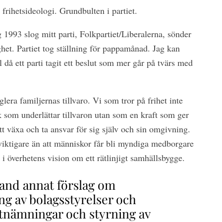
 frihetsideologi. Grundbulten i partiet.
1993 slog mitt parti, Folkpartiet/Liberalerna, sönder
ghet. Partiet tog ställning för pappamånad. Jag kan
l då ett parti tagit ett beslut som mer går på tvärs med
eglera familjernas tillvaro. Vi som tror på frihet inte
 som underlättar tillvaron utan som en kraft som ger
 växa och ta ansvar för sig själv och sin omgivning.
 viktigare än att människor får bli myndiga medborgare
or i överhetens vision om ett rätlinjigt samhällsbygge.
land annat förslag om
ng av bolagsstyrelser och
tnämningar och styrning av