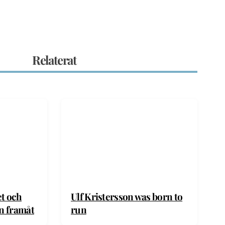
Relaterat
et och
Ulf Kristersson was born to
en framåt
run