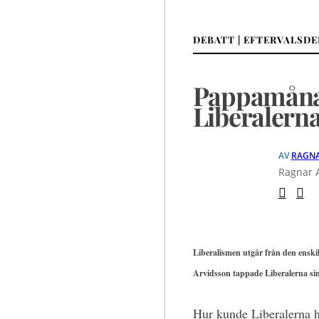
DEBATT | EFTERVALSD
Pappamåna
Liberalerna
AV
RAGNA
Ragnar A
Liberalismen utgår från den enski
Arvidsson tappade Liberalerna sin
Hur kunde Liberalerna h