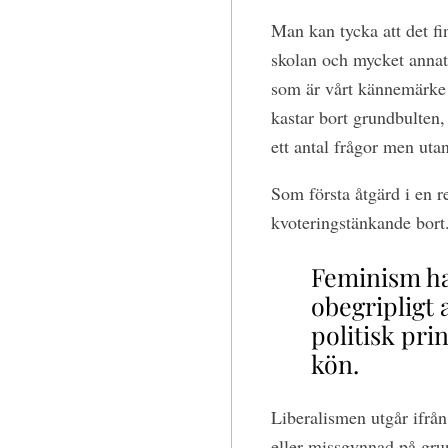
Man kan tycka att det fin
skolan och mycket annat
som är vårt kännemärke 
kastar bort grundbulten,
ett antal frågor men ut
Som första åtgärd i en 
kvoteringstänkande bort
Feminism ha
obegripligt a
politisk pri
kön.
Liberalismen utgår ifrån
eller missgynnad på grun