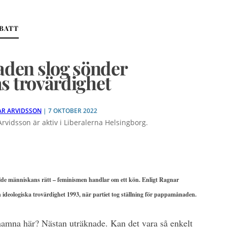
EBATT
den slog sönder
s trovärdighet
R ARVIDSSON
| 7 OKTOBER 2022
rvidsson är aktiv i Liberalerna Helsingborg.
lde människans rätt – feminismen handlar om ett kön. Enligt Ragnar
 ideologiska trovärdighet 1993, när partiet tog ställning för pappamånaden.
amna här? Nästan uträknade. Kan det vara så enkelt