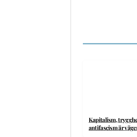
Kapitalism, tryggh
antifascism är väg