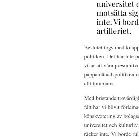
universitet 
motsätta sig
inte. Vi bor
artilleriet.
Beslutet togs med knapp 
politiken. Det har inte 
visar att våra presumtiva
pappamånadspolitiken och
allt tommare.
Med bristande trovärdig
fått har vi blivit förlam
könskvotering av bolags
universitet och kulturli
räcker inte. Vi borde rull