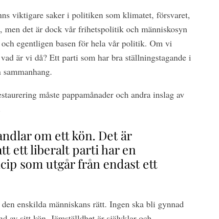
ns viktigare saker i politiken som klimatet, försvaret,
, men det är dock vår frihetspolitik och människosyn
och egentligen basen för hela vår politik. Om vi
 vad är vi då? Ett parti som har bra ställningstagande i
an sammanhang.
restaurering måste pappamånader och andra inslag av
.
ndlar om ett kön. Det är
tt ett liberalt parti har en
ncip som utgår från endast ett
 den enskilda människans rätt. Ingen ska bli gynnad
d av sitt kön. Jämställdhet är självklar och