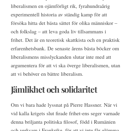
liberalismen en ojämförligt rik, fyrahundraårig
experimentell historia av ständig kamp för att
försöka hitta det bästa sättet för olika människor –
och folkslag – att leva goda liv tillsammans i
frihet. Det är en teoretisk skattkista och en praktisk
erfarenhetsbank. De senaste årens bästa böcker om
liberalismens misslyckanden slutar inte med att
argumentera för att vi ska överge liberalismen, utan
att vi behöver en bättre liberalism.
Jämlikhet och solidaritet
Om vi bara hade lyssnat på Pierre Hassner. När vi
vid kalla krigets slut firade frihet-ens seger varnade
denna briljanta politiska filosof, född i Rumänien
och verksam i Frankrike, för att vi inte får glömma