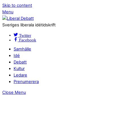
Skip to content
Menu
Sveriges liberala idétidskrift
Twitter
Facebook
Samhälle
Idé
Debatt
Kultur
Ledare
Prenumerera
Close Menu