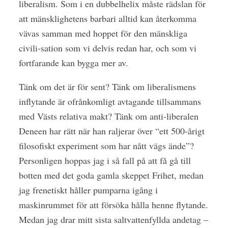
liberalism. Som i en dubbelhelix måste rädslan för
att mänsklighetens barbari alltid kan återkomma
vävas samman med hoppet för den mänskliga
civili-sation som vi delvis redan har, och som vi
fortfarande kan bygga mer av.
Tänk om det är för sent? Tänk om liberalismens
inflytande är ofrånkomligt avtagande tillsammans
med Västs relativa makt? Tänk om anti-liberalen
Deneen har rätt när han raljerar över “ett 500-årigt
filosofiskt experiment som har nått vägs ände”?
Personligen hoppas jag i så fall på att få gå till
botten med det goda gamla skeppet Frihet, medan
jag frenetiskt håller pumparna igång i
maskinrummet för att försöka hålla henne flytande.
Medan jag drar mitt sista saltvattenfyllda andetag –