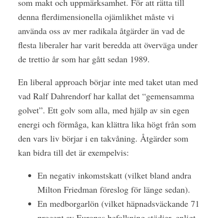
som makt och uppmärksamhet. För att rätta till
denna flerdimensionella ojämlikhet måste vi
använda oss av mer radikala åtgärder än vad de
flesta liberaler har varit beredda att överväga under
de trettio år som har gått sedan 1989.
En liberal approach börjar inte med taket utan med
vad Ralf Dahrendorf har kallat det “gemensamma
golvet”. Ett golv som alla, med hjälp av sin egen
energi och förmåga, kan klättra lika högt från som
den vars liv börjar i en takvåning. Åtgärder som
kan bidra till det är exempelvis:
En negativ inkomstskatt (vilket bland andra
Milton Friedman föreslog för länge sedan).
En medborgarlön (vilket häpnadsväckande 71
procent av Europas befolkning stödjer, enligt