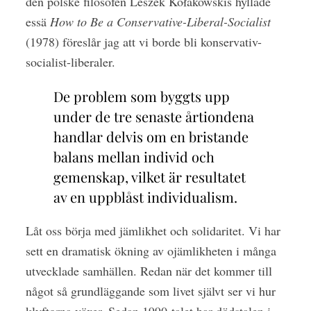
den polske filosofen Leszek Kołakowskis hyllade
essä
How to Be a Conservative-Liberal-Socialist
(1978) föreslår jag att vi borde bli konservativ-
socialist-liberaler.
De problem som byggts upp
under de tre senaste årtiondena
handlar delvis om en bristande
balans mellan individ och
gemenskap, vilket är resultatet
av en uppblåst individualism.
Låt oss börja med jämlikhet och solidaritet. Vi har
sett en dramatisk ökning av ojämlikheten i många
utvecklade samhällen. Redan när det kommer till
något så grundläggande som livet självt ser vi hur
klyftorna växer. Sedan 1990-talet har dödstalen i