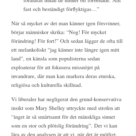
föråldras innan de hinner bli förbenade. Allt
fast och beständigt förflyktigas…”
När så mycket av det man känner igen försvinner,
börjar människor skrika: “Nog! För mycket
förändring! För fort!” Och sedan lägger de ofta till
ett melankoliskt “jag känner inte längre igen mitt
land”, en känsla som populisterna sedan
exploaterar för att fokusera missnöjet på
invandrare, där man kan markera deras etniska,
religiösa och kulturella skillnad.
Vi liberaler har negligerat den grund-konservativa
insikt som Mary Shelley uttryckte med strofen att
“inget är så smärtsamt för det mänskliga sinnet
som en stor och plötslig förändring”. Det vi kan
lära av den analysen är att vi, när det är möjligt,