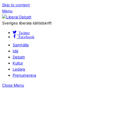
Skip to content
Menu
Sveriges liberala idétidskrift
Twitter
Facebook
Samhälle
Idé
Debatt
Kultur
Ledare
Prenumerera
Close Menu