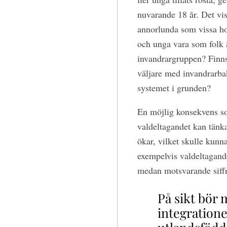
nuvarande 18 år. Det vis
annorlunda som vissa ho
och unga vara som folk 
invandrargruppen? Finns 
väljare med invandrarba
systemet i grunden?
En möjlig konsekvens s
valdeltagandet kan tänka
ökar, vilket skulle kunna
exempelvis valdeltagand
medan motsvarande siffr
På sikt bör 
integratione