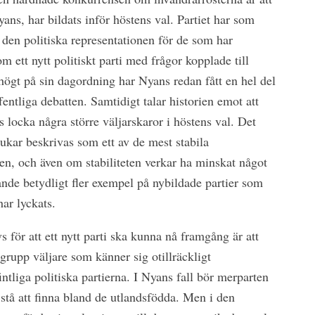
 Nyans, har bildats inför höstens val. Partiet har som
ra den politiska representationen för de som har
om ett nytt politiskt parti med frågor kopplade till
högt på sin dagordning har Nyans redan fått en hel del
ntliga debatten. Samtidigt talar historien emot att
s locka några större väljarskaror i höstens val. Det
ukar beskrivas som ett av de mest stabila
den, och även om stabiliteten verkar ha minskat något
rande betydligt fler exempel på nybildade partier som
ar lyckats.
 för att ett nytt parti ska kunna nå framgång är att
r grupp väljare som känner sig otillräckligt
ntliga politiska partierna. I Nyans fall bör merparten
l stå att finna bland de utlandsfödda. Men i den