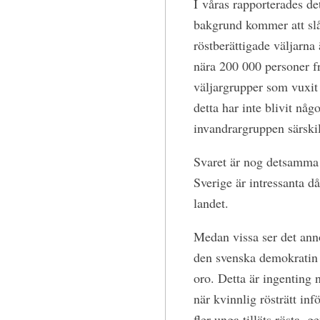
I
våras rapporterades de
bakgrund kommer att slå
röstberättigade väljarna
nära 200 000 personer fr
väljargrupper som vuxit
detta har inte blivit nå
invandrargruppen särskil
Svaret är nog detsamma 
Sverige är intressanta d
landet.
Medan vissa ser det ann
den svenska demokratin se
oro. Detta är ingenting
när kvinnlig rösträtt inf
fler unga tilläts rösta, g