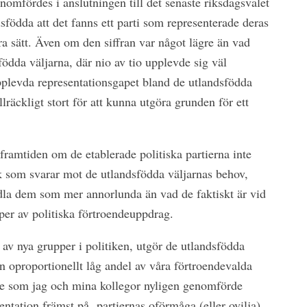
omfördes i anslutningen till det senaste riksdagsvalet
dsfödda att det fanns ett parti som representerade deras
bra sätt. Även om den siffran var något lägre än vad
ödda väljarna, där nio av tio upplevde sig väl
pplevda representationsgapet bland de utlandsfödda
illräckligt stort för att kunna utgöra grunden för ett
framtiden om de etablerade politiska partierna inte
ik som svarar mot de utlandsfödda väljarnas behov,
andla dem som mer annorlunda än vad de faktiskt är vid
yper av politiska förtroendeuppdrag.
t av nya grupper i politiken, utgör de utlandsfödda
n oproportionellt låg andel av våra förtroendevalda
die som jag och mina kollegor nyligen genomförde
entation främst på
partiernas oförmåga (eller ovilja)