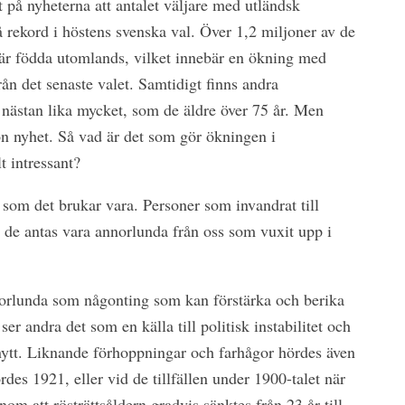
t på nyheterna att antalet väljare med utländsk
 rekord i höstens svenska val. Över 1,2 miljoner av de
 är födda utomlands, vilket innebär en ökning med
ån det senaste valet. Samtidigt finns andra
 nästan lika mycket, som de äldre över 75 år. Men
gon nyhet. Så vad är det som gör ökningen i
t intressant?
som det brukar vara. Personer som invandrat till
å de antas vara annorlunda från oss som vuxit upp i
orlunda som någonting som kan förstärka och berika
r andra det som en källa till politisk instabilitet och
 nytt. Liknande förhoppningar och farhågor hördes även
ördes 1921, eller vid de tillfällen under 1900-talet när
enom att rösträttsåldern gradvis sänktes från 23 år till