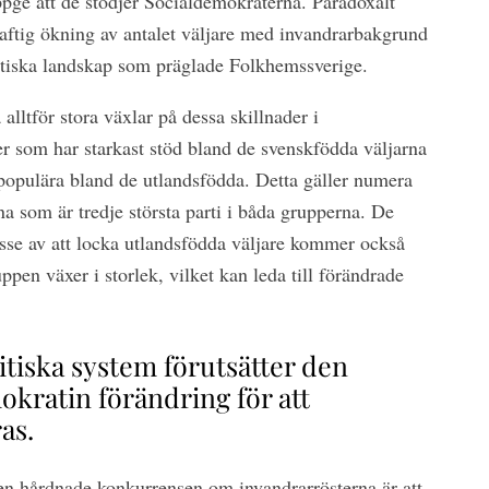
ppge att de stödjer Socialdemokraterna. Paradoxalt
aftig ökning av antalet väljare med invandrarbakgrund
itiska landskap som präglade Folkhemssverige.
 alltför stora växlar på dessa skillnader i
er som har starkast stöd bland de svenskfödda väljarna
populära bland de utlandsfödda. Detta gäller numera
 som är tredje största parti i båda grupperna. De
resse av att locka utlandsfödda väljare kommer också
uppen växer i storlek, vilket kan leda till förändrade
itiska system förutsätter den
okratin förändring för att
as.
den hårdnade konkurrensen om invandrarrösterna är att