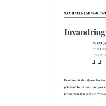
SAMHÄLLE | MINORITE
Invandring 
AV
KARL-
Karl-Osk
universit
De utrikes födda väljarna har öka
politiken? Karl-Oskar Lindgren so
invandrarna kan göra den svenska 