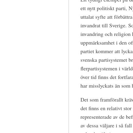
ett nytt politiskt parti,
uttalat syfte att förbätt
invandrat till Sverige. S
invandring och religion 
uppmärksamhet i den offe
partiet kommer att lycka
svenska partisystemet br
flerpartisystemen i värl
över tid finns det fortfa
har misslyckats än som h
Det som framförallt krävs
det finns en relativt sto
representerade av de befi
av dessa väljare i så fal