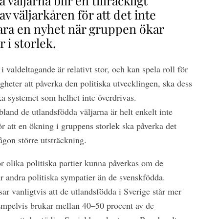
väljarna blir en tillräckligt
av väljarkåren för att det inte
vara en nyhet när gruppen ökar
 i storlek.
 valdeltagande är relativt stor, och kan spela roll för
heter att påverka den politiska utvecklingen, ska dess
ska systemet som helhet inte överdrivas.
and de utlandsfödda väljarna är helt enkelt inte
ör att en ökning i gruppens storlek ska påverka det
ågon större utsträckning.
r olika politiska partier kunna påverkas om de
r andra politiska sympatier än de svenskfödda.
r vanligtvis att de utlandsfödda i Sverige står mer
Exempelvis brukar mellan 40–50 procent av de