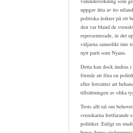
valundersökning som gen
uppgav åtta av tio utlan
politiska åsikter på ett 
den var bland de svenskf
representerade, är det u
väljarna sannolikt inte t
nytt parti som Nyans.
Detta kan dock ändras i 
förmår att föra en polit
eller fortsätter att beh
tillsättningen av olika t
Trots allt tal om behove
svenskarna fortfarande e
politiker. Enligt en stu
beror denna underrepres