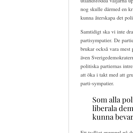
utlandsfödda väljarna u
nog skulle därmed en kr
kunna återskapa det pol
Samtidigt ska vi inte dra
partisympatier. De parti
brukar också vara mest 
även Sverigedemokraterna
politiska partiernas int
att öka i takt med att gr
parti-sympatier.
Som alla pol
liberala dem
kunna bevar
Ett tydligt exempel på 