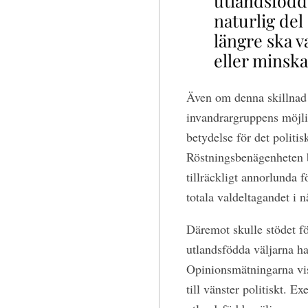
utlandsfödda 
naturlig del 
längre ska 
eller minskar
Även om denna skillnad i
invandrargruppens möjlig
betydelse för det politi
Röstningsbenägenheten bl
tillräckligt annorlunda f
totala valdeltagandet i n
Däremot skulle stödet fö
utlandsfödda väljarna ha
Opinionsmätningarna visa
till vänster politiskt. 