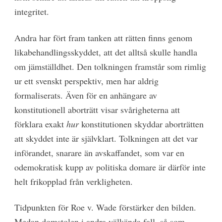
integritet.
Andra har fört fram tanken att rätten finns genom
likabehandlingsskyddet, att det alltså skulle handla
om jämställdhet. Den tolkningen framstår som rimlig
ur ett svenskt perspektiv, men har aldrig
formaliserats. Även för en anhängare av
konstitutionell aborträtt visar svårigheterna att
förklara exakt
hur
konstitutionen skyddar aborträtten
att skyddet inte är självklart. Tolkningen att det var
införandet, snarare än avskaffandet, som var en
odemokratisk kupp av politiska domare är därför inte
helt frikopplad från verkligheten.
Tidpunkten för Roe v. Wade förstärker den bilden.
Medan domstolen i andra välkända fall, så som