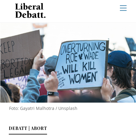
Skip
Men
to
content
Foto: Gayatri Malhotra / Unsplash
DEBATT | ABORT