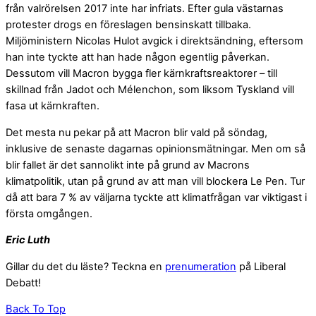
från valrörelsen 2017 inte har infriats. Efter gula västarnas
protester drogs en föreslagen bensinskatt tillbaka.
Miljöministern Nicolas Hulot avgick i direktsändning, eftersom
han inte tyckte att han hade någon egentlig påverkan.
Dessutom vill Macron bygga fler kärnkraftsreaktorer – till
skillnad från Jadot och Mélenchon, som liksom Tyskland vill
fasa ut kärnkraften.
Det mesta nu pekar på att Macron blir vald på söndag,
inklusive de senaste dagarnas opinionsmätningar. Men om så
blir fallet är det sannolikt inte på grund av Macrons
klimatpolitik, utan på grund av att man vill blockera Le Pen. Tur
då att bara 7 % av väljarna tyckte att klimatfrågan var viktigast i
första omgången.
Eric Luth
Gillar du det du läste? Teckna en
prenumeration
på Liberal
Debatt!
Back To Top