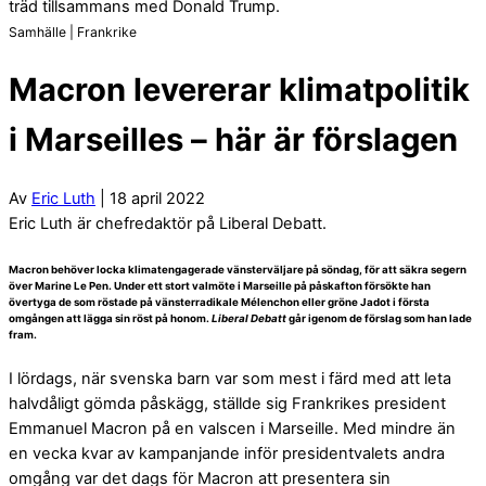
träd tillsammans med Donald Trump.
Samhälle | Frankrike
Macron levererar klimatpolitik
i Marseilles – här är förslagen
Av
Eric Luth
| 18 april 2022
Eric Luth är chefredaktör på Liberal Debatt.
Macron behöver locka klimatengagerade vänsterväljare på söndag, för att säkra segern
över Marine Le Pen. Under ett stort valmöte i Marseille på påskafton försökte han
övertyga de som röstade på vänsterradikale Mélenchon eller gröne Jadot i första
omgången att lägga sin röst på honom.
Liberal Debatt
går igenom de förslag som han lade
fram.
I lördags, när svenska barn var som mest i färd med att leta
halvdåligt gömda påskägg, ställde sig Frankrikes president
Emmanuel Macron på en valscen i Marseille.
Med mindre än
en vecka kvar av kampanjande inför presidentvalets andra
omgång var det dags för Macron att presentera sin