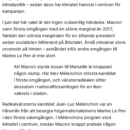
klimatpolitik – sedan dess har klimatet hamnat i centrum för
kampanjen.
I just det här valet är det ingen oväsentlig händelse. Macron
vann första omgången med en större marginal än 2017,
faktiskt den största marginalen för en sittande president
sedan socialisten Mitterand på åttiotalet. Ändå cirkulerar stora
orosmoln på himlen – avståndet inför andra omgången till
Marine Le Pen är inte stort.
Att Macron styrde kosan till Marseille är knappast
någon slump. Här blev Mélenchon största kandidat
i första omgången, och vänsterradikalen sitter
dessutom i nationalförsamlingen för en liten
valkrets i staden.
Radikalvänsterns kandidat Jean-Luc Mélenchon var en
hårsmån från att besegra högernationalismens Marine Le Pen
i den första valomgången. I Mélenchons program stod
klimatet i centrum, medan Macron knappt pratade någon