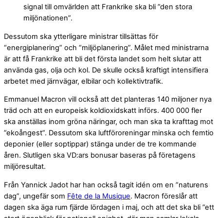
signal till omvärlden att Frankrike ska bli ”den stora
miljönationen”.
Dessutom ska ytterligare ministrar tillsättas för
“energiplanering” och “miljöplanering”. Målet med ministrarna
är att få Frankrike att bli det första landet som helt slutar att
använda gas, olja och kol. De skulle också kraftigt intensifiera
arbetet med järnvägar, elbilar och kollektivtrafik.
Emmanuel Macron vill också att det planteras 140 miljoner nya
träd och att en europeisk koldioxidskatt införs. 400 000 fler
ska anställas inom gröna näringar, och man ska ta krafttag mot
”ekoångest”. Dessutom ska luftföroreningar minska och femtio
deponier (eller soptippar) stänga under de tre kommande
åren. Slutligen ska VD:ars bonusar baseras på företagens
miljöresultat.
Från Yannick Jadot har han också tagit idén om en ”naturens
dag”, ungefär som
Fête de la Musique
. Macron föreslår att
dagen ska äga rum fjärde lördagen i maj, och att det ska bli ”ett