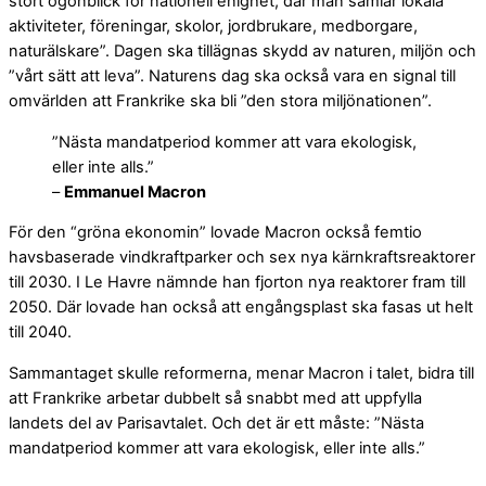
stort ögonblick för nationell enighet, där man samlar lokala
aktiviteter, föreningar, skolor, jordbrukare, medborgare,
naturälskare”. Dagen ska tillägnas skydd av naturen, miljön och
”vårt sätt att leva”. Naturens dag ska också vara en signal till
omvärlden att Frankrike ska bli ”den stora miljönationen”.
”Nästa mandatperiod kommer att vara ekologisk,
eller inte alls.”
–
Emmanuel Macron
För den “gröna ekonomin” lovade Macron också femtio
havsbaserade vindkraftparker och sex nya kärnkraftsreaktorer
till 2030. I Le Havre nämnde han fjorton nya reaktorer fram till
2050. Där lovade han också att engångsplast ska fasas ut helt
till 2040.
Sammantaget skulle reformerna, menar Macron i talet, bidra till
att Frankrike arbetar dubbelt så snabbt med att uppfylla
landets del av Parisavtalet. Och det är ett måste: ”Nästa
mandatperiod kommer att vara ekologisk, eller inte alls.”