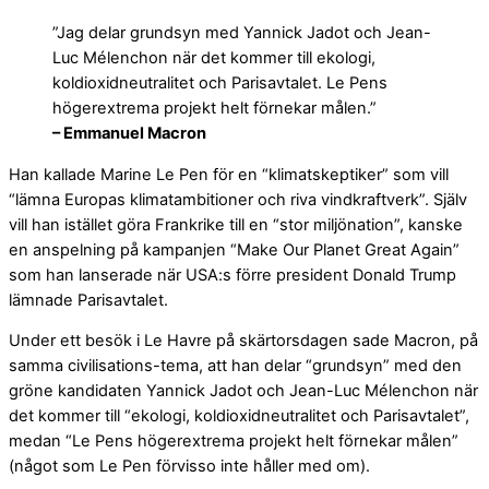
”Jag delar grundsyn med Yannick Jadot och Jean-
Luc Mélenchon när det
kommer till ekologi,
koldioxidneutralitet och Parisavtalet. Le Pens
högerextrema projekt helt förnekar målen.”
– Emmanuel Macron
Han kallade Marine Le Pen för en “klimatskeptiker” som vill
“lämna Europas klimatambitioner och riva vindkraftverk”. Själv
vill han istället göra Frankrike till en “stor miljönation”, kanske
en anspelning på kampanjen “Make Our Planet Great Again”
som han lanserade när USA:s förre president Donald Trump
lämnade Parisavtalet.
Under ett besök i Le Havre på skärtorsdagen sade Macron, på
samma civilisations-tema, att han delar “grundsyn” med den
gröne kandidaten Yannick Jadot och Jean-Luc Mélenchon när
det kommer till “ekologi, koldioxidneutralitet och Parisavtalet”,
medan “Le Pens högerextrema projekt helt förnekar målen”
(något som Le Pen förvisso inte håller med om).