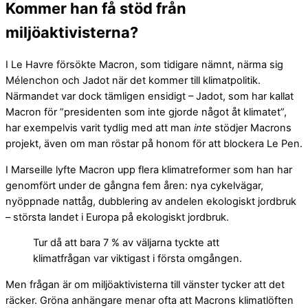
Kommer han få stöd från
miljöaktivisterna?
I Le Havre försökte Macron, som tidigare nämnt, närma sig
Mélenchon och Jadot när det kommer till klimatpolitik.
Närmandet var dock tämligen ensidigt – Jadot, som har kallat
Macron för ”presidenten som inte gjorde något åt klimatet”,
har exempelvis varit tydlig med att man
inte
stödjer Macrons
projekt, även om man röstar på honom för att blockera Le Pen.
I Marseille lyfte Macron upp flera klimatreformer som han har
genomfört under de gångna fem åren: nya cykelvägar,
nyöppnade nattåg, dubblering av andelen ekologiskt jordbruk
– största landet i Europa på ekologiskt jordbruk.
Tur då att bara 7 % av väljarna tyckte att
klimatfrågan var viktigast i första omgången.
Men frågan är om miljöaktivisterna till vänster tycker att det
räcker.
Gröna anhängare menar ofta att Macrons klimatlöften