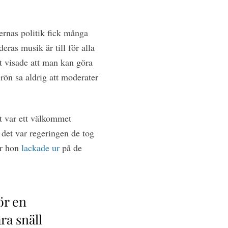
ernas politik fick många
eras musik är till för alla
it visade att man kan göra
rön sa aldrig att moderater
it var ett välkommet
 det var regeringen de tog
är hon
lackade ur
på de
ör en
ra snäll