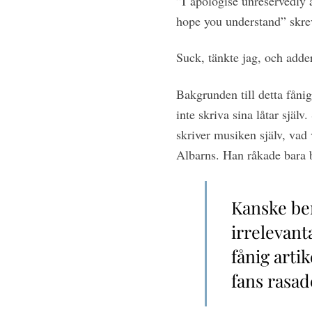
”I
apologise unreservedly a
hope you understand” skr
Suck, tänkte jag, och add
Bakgrunden till detta fånig
inte skriva sina låtar själ
skriver musiken själv, vad v
Albarns. Han råkade bara b
Kanske ber
irrelevant
fånig arti
fans rasad