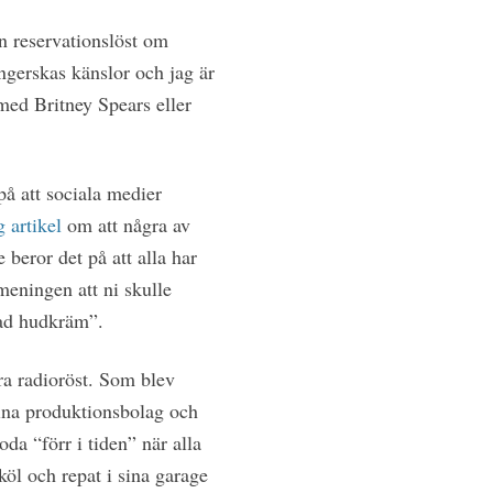
n reservationslöst om
ngerskas känslor och jag är
med Britney Spears eller
på att sociala medier
g artikel
om att några av
beror det på att alla har
 meningen att ni skulle
rad hudkräm”.
ra radioröst. Som blev
sina produktionsbolag och
da “förr i tiden” när alla
öl och repat i sina garage