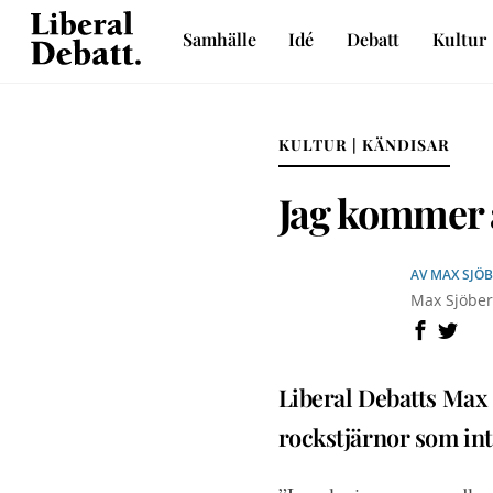
Skip
Samhälle
Idé
Debatt
Kultur
to
Sveriges liberala idétidskrift
content
KULTUR | KÄNDISAR
Jag kommer a
AV
MAX SJÖ
Max Sjöberg
Liberal Debatts Max 
rockstjärnor som int