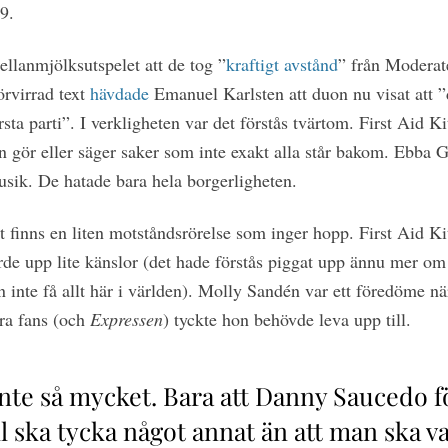
9.
ellanmjölksutspelet att de tog ”
kraftigt avstånd
” från Moderat
örvirrad text
hävdade
Emanuel Karlsten att duon nu visat att ”d
sta parti”. I verkligheten var det förstås tvärtom. First Aid K
 gör eller säger saker som inte exakt alla står bakom. Ebba G
usik. De hatade bara hela borgerligheten.
et finns en liten motståndsrörelse som inger hopp. First Aid K
rde upp lite känslor (det hade förstås piggat upp ännu mer om
 inte få allt här i världen). Molly Sandén var ett föredöme n
ra fans (och
Expressen
) tyckte hon behövde leva upp till.
inte så mycket. Bara att Danny Saucedo f
l ska tycka något annat än att man ska va