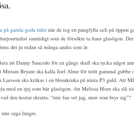
sa.
ka på gamla goda tider
när de tog en pangfylla och på öppe
ulturjournalist samtidigt som de försökte ta hans glasögon. Det 
finns det ju redan så många andra som är.
Bara att Danny Saucedo för en gångs skull ska tycka något ann
t Miriam Bryant ska kalla Joel Alme för trött gammal gubbe o
ara Larsson ska kräkas i en blomkruka på nästa P3 guld. Att M
ngla med en tjej som bär glasögon. Att Melissa Horn ska slå sö
 vad den kostat skratta: “inte fan vet jag, men vem bryr sig”?
 inte säga längre.