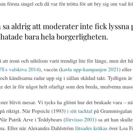
 sin första singel och då var för trötta för att bry sig om vad f
sa aldrig att moderater inte fick lyssna
hatade bara hela borgerligheten.
att ironi och nihilism varit trendigt lite för länge, men det hål
FI:s valskiva 2014
), vaccin (
kavla upp-kampanjen 2021
) eller
 och kändisarna radar upp sig i sällan skådad takt. Tydligen är 
ge det är för något helt ofarligt som den breda, medvetna mass
ister blivit mesar. Vi tycks ha glömt hur det brukade vara – nä
 på riktigt. När Popsicle (1993)
i sitt tacktal
på Grammisgalan ö
 När Patrik Arve i Teddybears (
förvisso 2001
) sa att han skull
na. Eller när Alexandra Dahlström
låtsades kräkas
över Loa F