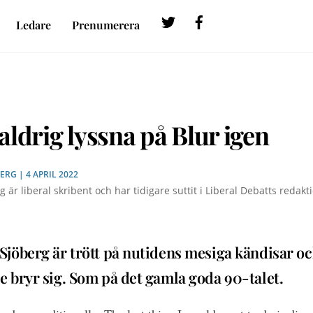
Twitter
Facebook
Ledare
Prenumerera
ldrig lyssna på Blur igen
BERG
| 4 APRIL 2022
 är liberal skribent och har tidigare suttit i Liberal Debatts redakt
Sjöberg är trött på nutidens mesiga kändisar oc
e bryr sig. Som på det gamla goda 90-talet.