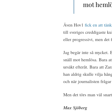
mot hemlö
Även Hov1
fick en att tän
till sveriges creddigaste k
eller progressivt, men det 
Jag begär inte så mycket. 
snäll mot hemlösa. Bara at
ursäkt efteråt. Bara att Z
han aldrig skulle vilja hå
och när journalisten frågar
Men det törs man väl snart
Max Sjöberg