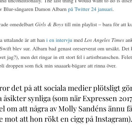
nd unconditionally. The last thing I would want to do is discr
ev Blur-sångaren Damon Albarn
på Twitter 24 januari
.
erade omedelbart
Girls & Boys
till min playlist – bara för att k
a uttalande är att han
i en intervju
med
Los Angeles Times
ank
v. Swift blev sur. Albarn bad genast oreserverat om ursäkt. Det
et jag?), men det ringar in ett stort fel i artistbranschen. Felet
li droppen som fick min snaaark-bägare att rinna över.
or det på att sociala medier plötsligt g
a åsikter synliga (som när Expressen 201
kel om att några av Molly Sandéns ännu f
e mot att hon rökt en cigg på Instagram)