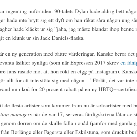
ar ingenting nuförtiden. 90-talets Dylan hade aldrig bett någo
er hade inte brytt sig ett dyft om han råkat såra någon ung så
lagher hade kläckt ur sig ”jaha, jag måste blandat ihop henne 
it en klunk ur sin Jack Daniels-flaska.
 är en ny generation med bättre värderingar. Kanske beror det 
elevanta åsikter synliga (som när Expressen 2017 skrev
en fåni
e fans rasade mot att hon rökt en cigg på Instagram). Kanske 
r allt för att inte stöta sig med någon – ”Förlåt, det var inte
nvänd min kod för 20 procent rabatt på en ny HBTQ+-certifie
tt de flesta artister som kommer fram nu är soloartister med b
ition managers
när de var 17, serveras färdigskrivna låtar av 
ut genom dörren om de skulle falla i onåd (jämför med gamla go
rån Borlänge eller Fagersta eller Eskilstuna, som druckit burk