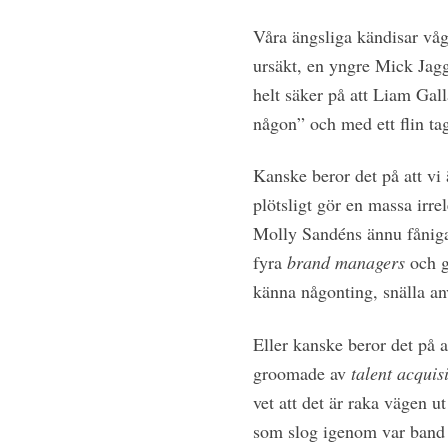
Våra ängsliga kändisar våg
ursäkt, en yngre Mick Jagg
helt säker på att Liam Gal
någon” och med ett flin tag
K
anske beror det på att vi
plötsligt gör en massa irr
Molly Sandéns ännu fånigar
fyra
brand managers
och gö
känna någonting, snälla a
Eller kanske beror det på a
groomade av
talent acquis
vet att det är raka vägen 
som slog igenom var band f