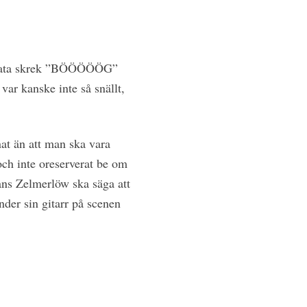
n gata skrek ”BÖÖÖÖÖG”
var kanske inte så snällt,
at än att man ska vara
ch inte oreserverat be om
åns Zelmerlöw ska säga att
nder sin gitarr på scenen