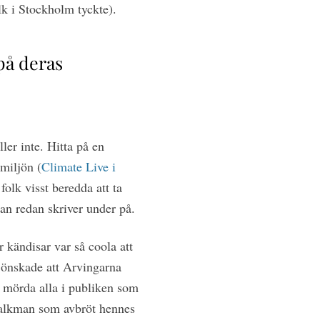
olk i Stockholm tyckte).
 på deras
ler inte. Hitta på en
 miljön (
Climate Live i
folk visst beredda att ta
an redan skriver under på.
r kändisar var så coola att
nskade att Arvingarna
e mörda alla i publiken som
alkman som avbröt hennes