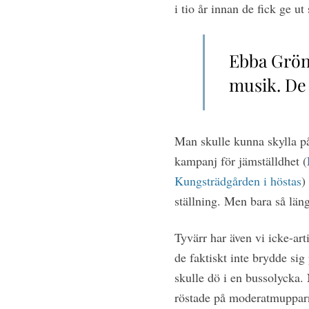
i tio år innan de fick ge ut
Ebba Grön 
musik. De 
Man skulle kunna skylla på 
kampanj för jämställdhet (
Kungsträdgården i höstas
)
ställning. Men bara så län
T
yvärr har även vi icke-art
de faktiskt inte brydde sig
skulle dö i en bussolycka.
röstade på moderatmuppar