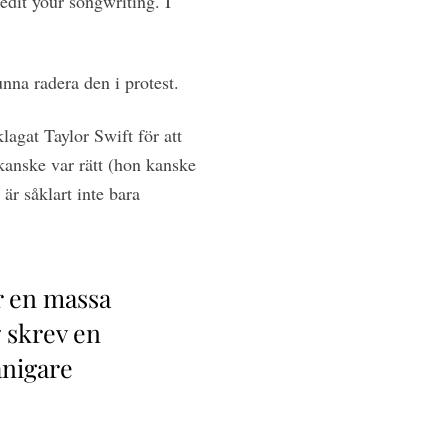
edit your songwriting. I
unna radera den i protest.
lagat Taylor Swift för att
 kanske var rätt (hon kanske
 är såklart inte bara
ör en massa
7 skrev en
ånigare
.