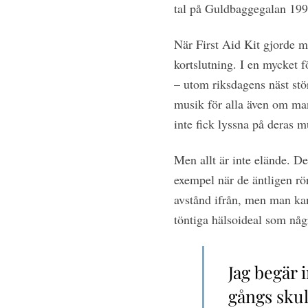
tal på Guldbaggegalan 199
När First Aid Kit gjorde m
kortslutning. I en mycket f
– utom riksdagens näst stör
musik för alla även om man
inte fick lyssna på deras m
M
en allt är inte elände. D
exempel när de äntligen rö
avstånd ifrån, men man kan
töntiga hälsoideal som någ
Jag begär 
gångs skul