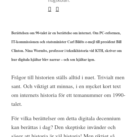
högskolan.
Berättelsen om 90-talet är en berättelse om internet. Om PC-reformen,
IT-kommissionen och statsminister Carl Bildts e-mejl till president Bill
Clinton. Nina Wormbs, professor i teknikhistoria vid KTH, skriver om
hur digitala hjältar blev narrar – och sen hjältar igen.
F
rågor till historien ställs alltid i nuet. Trivialt men
sant. Och viktigt att minnas, i en mycket kort text
om internets historia för ett temanummer om 1990-
talet.
För vilka berättelser om detta digitala decennium
kan berättas i dag? Den skeptiske invänder och
säger att historia är väl historia! Men riktigt så