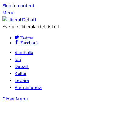
Skip to content
Menu
Sveriges liberala idétidskrift
Twitter
Facebook
Samhälle
Idé
Debatt
Kultur
Ledare
Prenumerera
Close Menu