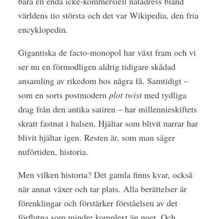
bara en enda icke-kommersiell nätadress bland
världens tio största och det var Wikipedia, den fria
encyklopedin.
Gigantiska de facto-monopol har växt fram och vi
ser nu en förmodligen aldrig tidigare skådad
ansamling av rikedom hos några få. Samtidigt –
som en sorts postmodern
plot twist
med tydliga
drag från den antika satiren – har millennieskiftets
skratt fastnat i halsen. Hjältar som blivit narrar har
blivit hjältar igen. Resten är, som man säger
nuförtiden, historia.
Men vilken historia? Det gamla finns kvar, också
när annat växer och tar plats. Alla berättelser är
förenklingar och förstärker förståelsen av det
förflutna som mindre komplext än nuet. Och