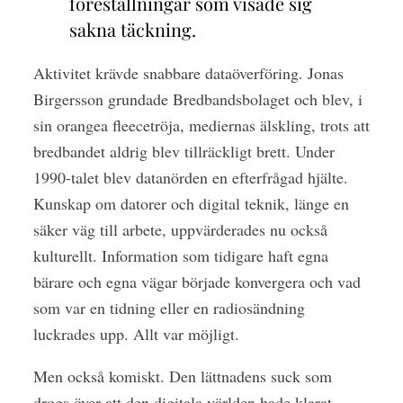
föreställningar som visade sig
sakna täckning.
A
ktivitet krävde snabbare dataöverföring. Jonas
Birgersson grundade Bredbandsbolaget och blev, i
sin orangea fleecetröja, mediernas älskling, trots att
bredbandet aldrig blev tillräckligt brett. Under
1990-talet blev datanörden en efterfrågad hjälte.
Kunskap om datorer och digital teknik, länge en
säker väg till arbete, uppvärderades nu också
kulturellt. Information som tidigare haft egna
bärare och egna vägar började konvergera och vad
som var en tidning eller en radiosändning
luckrades upp. Allt var möjligt.
Men också komiskt. Den lättnadens suck som
drogs över att den digitala världen hade klarat