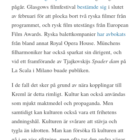
pågår. Glasgows filmfestival
bestämde sig
i slutet
av februari för att plocka bort två ryska filmer från
programmet, och rysk film utestängs från European
Film Awards. Ryska balettkompanier
har avbokats
från bland annat Royal Opera House. Münchens
filharmoniker har också sparkat sin dirigent, och
vid ett framförande av Tjajkovskijs
Spader dam
på
La Scala i Milano buade publiken.
I de fall det sker på grund av nära kopplingar till
Kreml är detta rimligt. Kultur kan också användas
som mjukt maktmedel och propaganda. Men
samtidigt kan kulturen också vara ett frihetens
andningshål. Kulturen är svårare att stävja och
tygla än idrotten. Man kan försöka få kulturen att
gå i en viss riktning, men ofta tar den andra vägar